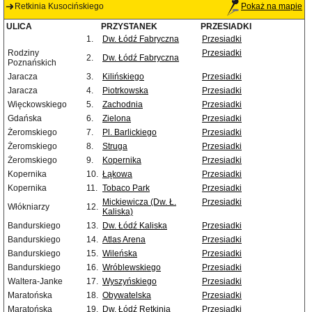
Retkinia Kusocińskiego
Pokaż na mapie
ULICA
PRZYSTANEK
PRZESIADKI
1.
Dw. Łódź Fabryczna
Przesiadki
Rodziny
Przesiadki
2.
Dw. Łódź Fabryczna
Poznańskich
Jaracza
3.
Kilińskiego
Przesiadki
Jaracza
4.
Piotrkowska
Przesiadki
Więckowskiego
5.
Zachodnia
Przesiadki
Gdańska
6.
Zielona
Przesiadki
Żeromskiego
7.
Pl. Barlickiego
Przesiadki
Żeromskiego
8.
Struga
Przesiadki
Żeromskiego
9.
Kopernika
Przesiadki
Kopernika
10.
Łąkowa
Przesiadki
Kopernika
11.
Tobaco Park
Przesiadki
Mickiewicza (Dw. Ł.
Przesiadki
Włókniarzy
12.
Kaliska)
Bandurskiego
13.
Dw. Łódź Kaliska
Przesiadki
Bandurskiego
14.
Atlas Arena
Przesiadki
Bandurskiego
15.
Wileńska
Przesiadki
Bandurskiego
16.
Wróblewskiego
Przesiadki
Waltera-Janke
17.
Wyszyńskiego
Przesiadki
Maratońska
18.
Obywatelska
Przesiadki
Maratońska
19.
Dw. Łódź Retkinia
Przesiadki