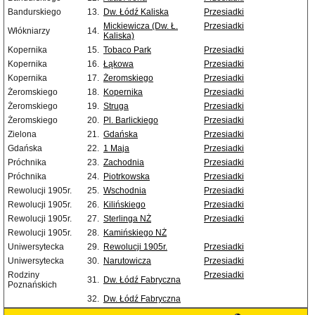
Bandurskiego
13.
Dw. Łódź Kaliska
Przesiadki
Mickiewicza (Dw. Ł.
Przesiadki
Włókniarzy
14.
Kaliska)
Kopernika
15.
Tobaco Park
Przesiadki
Kopernika
16.
Łąkowa
Przesiadki
Kopernika
17.
Żeromskiego
Przesiadki
Żeromskiego
18.
Kopernika
Przesiadki
Żeromskiego
19.
Struga
Przesiadki
Żeromskiego
20.
Pl. Barlickiego
Przesiadki
Zielona
21.
Gdańska
Przesiadki
Gdańska
22.
1 Maja
Przesiadki
Próchnika
23.
Zachodnia
Przesiadki
Próchnika
24.
Piotrkowska
Przesiadki
Rewolucji 1905r.
25.
Wschodnia
Przesiadki
Rewolucji 1905r.
26.
Kilińskiego
Przesiadki
Rewolucji 1905r.
27.
Sterlinga NŻ
Przesiadki
Rewolucji 1905r.
28.
Kamińskiego NŻ
Uniwersytecka
29.
Rewolucji 1905r.
Przesiadki
Uniwersytecka
30.
Narutowicza
Przesiadki
Rodziny
Przesiadki
31.
Dw. Łódź Fabryczna
Poznańskich
32.
Dw. Łódź Fabryczna