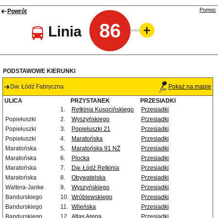
Pomoc
Powrót
86
Linia
PODSTAWOWE KIERUNKI
Dw. Łódź Fabryczna
Pokaż na mapie
ULICA
PRZYSTANEK
PRZESIADKI
1.
Retkinia Kusocińskiego
Przesiadki
Popiełuszki
2.
Wyszyńskiego
Przesiadki
Popiełuszki
3.
Popiełuszki 21
Przesiadki
Popiełuszki
4.
Maratońska
Przesiadki
Maratońska
5.
Maratońska 91 NŻ
Przesiadki
Maratońska
6.
Plocka
Przesiadki
Maratońska
7.
Dw. Łódź Retkinia
Przesiadki
Maratońska
8.
Obywatelska
Przesiadki
Waltera-Janke
9.
Wyszyńskiego
Przesiadki
Bandurskiego
10.
Wróblewskiego
Przesiadki
Bandurskiego
11.
Wileńska
Przesiadki
Bandurskiego
12.
Atlas Arena
Przesiadki