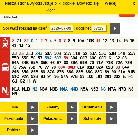
Nasza strona wykorzystuje pliki cookie. Dowiedz się
więcej
x
#
więcej.
Sprawdź rozkład na dzień:
i godzinę:
Z
Z1
Z2
0
1
2
3
4
5
6
7
8
9
10A
10B
11
12
13
14
15
16
41
43
45
Z3
Z6
Z13
Z43
50A
50B
51A
51B
52
53A
53C
53B
54B
55A
55B
55C
56
57
58A
58B
59
60A
60B
60C
60D
61
62
63
64A
64B
65A
65B
66
67
68
69A
69B
70
71A
71B
72A
72B
73
75A
75B
76
77
78
80A
80B
81A
81B
82A
82B
83
84A
84B
85A
85B
86
87A
87B
88A
88B
88C
88D
89
90
91A
91B
91C
92A
92B
93
94
96
97A
97B
99
100
101
201
202
6.
F1
G1
G2
H
W
N1A
N1B
N2
N3A
N3B
N4A
N4B
N5A
N5B
N6
N7A
N7B
N8
N9
Linie
Zmiany
Utrudnienia
Przystanki
Połączenia
Schematy
Pobierz