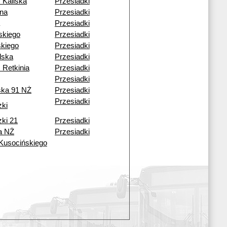
 Kaliska
Przesiadki
ena
Przesiadki
Przesiadki
skiego
Przesiadki
kiego
Przesiadki
lska
Przesiadki
 Retkinia
Przesiadki
Przesiadki
ska 91 NŻ
Przesiadki
Przesiadki
zki
zki 21
Przesiadki
a NŻ
Przesiadki
 Kusocińskiego