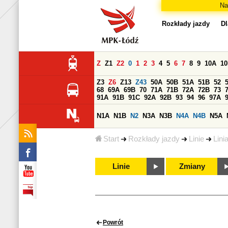
Na
Rozkłady jazdy
Dl
Z
Z1
Z2
0
1
2
3
4
5
6
7
8
9
10A
1
Z3
Z6
Z13
Z43
50A
50B
51A
51B
52
68
69A
69B
70
71A
71B
72A
72B
73
91A
91B
91C
92A
92B
93
94
96
97A
N1A
N1B
N2
N3A
N3B
N4A
N4B
N5A
Start
Rozkłady jazdy
Linie
Lini
Linie
Zmiany
Powrót