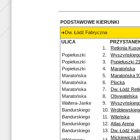
PODSTAWOWE KIERUNKI
Dw. Łódź Fabryczna
ULICA
PRZYSTANE
1.
Retkinia Kuso
Popiełuszki
2.
Wyszyńskieg
Popiełuszki
3.
Popiełuszki 2
Popiełuszki
4.
Maratońska
Maratońska
5.
Maratońska 9
Maratońska
6.
Plocka
Maratońska
7.
Dw. Łódź Retk
Maratońska
8.
Obywatelska
Waltera-Janke
9.
Wyszyńskieg
Bandurskiego
10.
Wróblewskieg
Bandurskiego
11.
Wileńska
Bandurskiego
12.
Atlas Arena
Bandurskiego
13.
Dw. Łódź Kali
Mickiewicza (