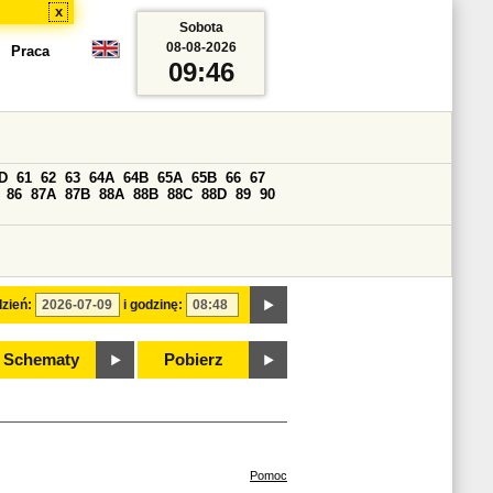
x
Sobota
08-08-2026
Praca
09:46
D
61
62
63
64A
64B
65A
65B
66
67
86
87A
87B
88A
88B
88C
88D
89
90
zień:
i godzinę:
Schematy
Pobierz
Pomoc