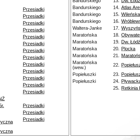
Bandurskiego
13.
Dw. Łódź
Bandurskiego
14.
Atlas Ar
Przesiadki
Bandurskiego
15.
Wileńska
Przesiadki
Bandurskiego
16.
Wróblew
Przesiadki
Waltera-Janke
17.
Wyszyńs
Przesiadki
Maratońska
18.
Obywate
Przesiadki
Maratońska
19.
Dw. Łódź
Przesiadki
Maratońska
20.
Plocka
Przesiadki
Maratońska
21.
Maratoń
Przesiadki
Maratońska
Przesiadki
22.
Popiełus
(wew.)
Przesiadki
Popiełuszki
23.
Popiełus
Przesiadki
Popiełuszki
24.
Pływack
Przesiadki
25.
Retkinia
Przesiadki
NŻ
r.
Przesiadki
Przesiadki
Przesiadki
ryczna
ryczna