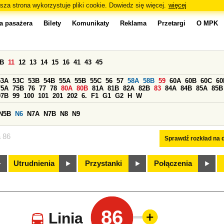
sza strona wykorzystuje pliki cookie. Dowiedz się więcej.
więcej
a pasażera
Bilety
Komunikaty
Reklama
Przetargi
O MPK
0B
11
12
13
14
15
16
41
43
45
53A
53C
53B
54B
55A
55B
55C
56
57
58A
58B
59
60A
60B
60C
60
75A
75B
76
77
78
80A
80B
81A
81B
82A
82B
83
84A
84B
85A
85B
97B
99
100
101
201
202
6.
F1
G1
G2
H
W
N5B
N6
N7A
N7B
N8
N9
a 86
Sprawdź rozkład na d
Utrudnienia
Przystanki
Połączenia
86
Linia