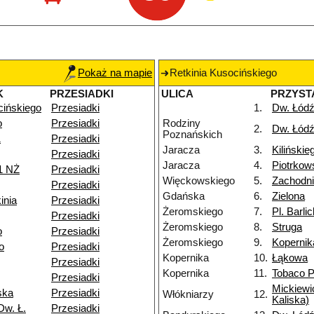
Pokaż na mapie
Retkinia Kusocińskiego
K
PRZESIADKI
ULICA
PRZYST
cińskiego
Przesiadki
1.
Dw. Łódź
o
Przesiadki
Rodziny
2.
Dw. Łódź
Poznańskich
1
Przesiadki
Jaracza
3.
Kilińskie
Przesiadki
Jaracza
4.
Piotrkow
1 NŻ
Przesiadki
Więckowskiego
5.
Zachodn
Przesiadki
Gdańska
6.
Zielona
inia
Przesiadki
Żeromskiego
7.
Pl. Barli
Przesiadki
Żeromskiego
8.
Struga
o
Przesiadki
Żeromskiego
9.
Kopernik
o
Przesiadki
Kopernika
10.
Łąkowa
Przesiadki
Kopernika
11.
Tobaco P
Przesiadki
Mickiewi
ska
Przesiadki
Włókniarzy
12.
Kaliska)
Dw. Ł.
Przesiadki