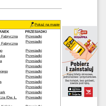
Pokaż na mapie
ANEK
PRZESIADKI
 Fabryczna
Przesiadki
Przesiadki
 Fabryczna
go
Przesiadki
ska
Przesiadki
ia
Przesiadki
Przesiadki
ckiego
Przesiadki
Przesiadki
a
Przesiadki
Przesiadki
ark
Przesiadki
cza (Dw. Ł.
Przesiadki