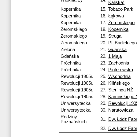
Włókniarzy
14.
Kaliska)
Kopernika
15.
Tobaco Park
Kopernika
16.
Łąkowa
Kopernika
17.
Żeromskiego
Żeromskiego
18.
Kopernika
Żeromskiego
19.
Struga
Żeromskiego
20.
Pl. Barlickiego
Zielona
21.
Gdańska
Gdańska
22.
1 Maja
Próchnika
23.
Zachodnia
Próchnika
24.
Piotrkowska
Rewolucji 1905r.
25.
Wschodnia
Rewolucji 1905r.
26.
Kilińskiego
Rewolucji 1905r.
27.
Sterlinga NŻ
Rewolucji 1905r.
28.
Kamińskiego 
Uniwersytecka
29.
Rewolucji 1905
Uniwersytecka
30.
Narutowicza
Rodziny
31.
Dw. Łódź Fab
Poznańskich
32.
Dw. Łódź Fab