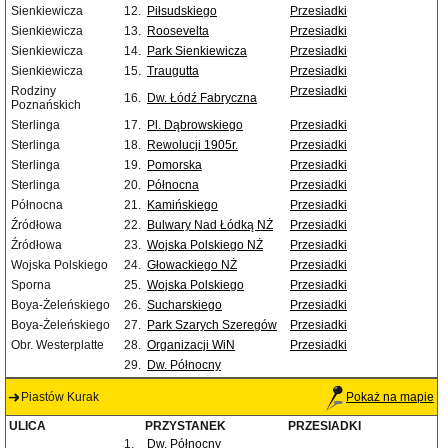
Sienkiewicza
12.
Piłsudskiego
Przesiadki
Sienkiewicza
13.
Roosevelta
Przesiadki
Sienkiewicza
14.
Park Sienkiewicza
Przesiadki
Sienkiewicza
15.
Traugutta
Przesiadki
Rodziny
Przesiadki
16.
Dw. Łódź Fabryczna
Poznańskich
Sterlinga
17.
Pl. Dąbrowskiego
Przesiadki
Sterlinga
18.
Rewolucji 1905r.
Przesiadki
Sterlinga
19.
Pomorska
Przesiadki
Sterlinga
20.
Północna
Przesiadki
Północna
21.
Kamińskiego
Przesiadki
Źródłowa
22.
Bulwary Nad Łódką NŻ
Przesiadki
Źródłowa
23.
Wojska Polskiego NŻ
Przesiadki
Wojska Polskiego
24.
Głowackiego NŻ
Przesiadki
Sporna
25.
Wojska Polskiego
Przesiadki
Boya-Żeleńskiego
26.
Sucharskiego
Przesiadki
Boya-Żeleńskiego
27.
Park Szarych Szeregów
Przesiadki
Obr. Westerplatte
28.
Organizacji WiN
Przesiadki
29.
Dw. Północny
Piastów Kurak
Pokaż na mapie
ULICA
PRZYSTANEK
PRZESIADKI
1.
Dw. Północny