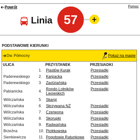
Pomoc
Powrót
57
Linia
PODSTAWOWE KIERUNKI
Dw. Północny
Pokaż na mapie
ULICA
PRZYSTANEK
PRZESIADKI
1.
Piastów Kurak
Przesiadki
Paderewskiego
2.
Karpacka
Przesiadki
Paderewskiego
3.
Zaolziańska
Przesiadki
Rondo Lotników
Przesiadki
Pabianicka
4.
Lwowskich
Wólczańska
5.
Skargi
Wólczańska
6.
Skrzywana NŻ
Przesiadki
Wólczańska
7.
Czerwona
Przesiadki
Wólczańska
8.
Skorupki
Przesiadki
Wólczańska
9.
Radwańska
Przesiadki
Brzeźna
10.
Piotrkowska
Przesiadki
Sienkiewicza
11.
Pogotowie Ratunkowe
Przesiadki