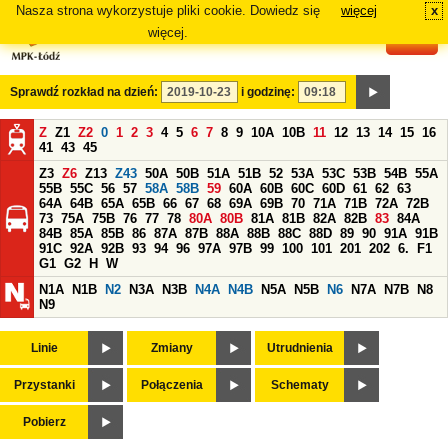
Nasza strona wykorzystuje pliki cookie. Dowiedz się
więcej
x
#
więcej.
Sprawdź rozkład na dzień:
i godzinę:
Z
Z1
Z2
0
1
2
3
4
5
6
7
8
9
10A
10B
11
12
13
14
15
16
41
43
45
Z3
Z6
Z13
Z43
50A
50B
51A
51B
52
53A
53C
53B
54B
55A
55B
55C
56
57
58A
58B
59
60A
60B
60C
60D
61
62
63
64A
64B
65A
65B
66
67
68
69A
69B
70
71A
71B
72A
72B
73
75A
75B
76
77
78
80A
80B
81A
81B
82A
82B
83
84A
84B
85A
85B
86
87A
87B
88A
88B
88C
88D
89
90
91A
91B
91C
92A
92B
93
94
96
97A
97B
99
100
101
201
202
6.
F1
G1
G2
H
W
N1A
N1B
N2
N3A
N3B
N4A
N4B
N5A
N5B
N6
N7A
N7B
N8
N9
Linie
Zmiany
Utrudnienia
Przystanki
Połączenia
Schematy
Pobierz