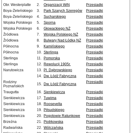
Obr. Westerplatte
2.
Organizacji WiN
Przesiadki
Boya-Żeleńskiego
3.
Park Szarych Szeregów
Przesiadki
Boya-Żeleńskiego
4.
Sucharskiego
Przesiadki
Wojska Polskiego
5.
Sporna
Przesiadki
Wojska Polskiego
6.
Głowackiego NŻ
Przesiadki
Źródłowa
7.
Wojska Polskiego NŻ
Przesiadki
Źródłowa
8.
Bulwary Nad Łódką NŻ
Przesiadki
Północna
9.
Kamińskiego
Przesiadki
Północna
10.
Sterlinga
Przesiadki
Sterlinga
11.
Pomorska
Przesiadki
Sterlinga
12.
Rewolucji 1905r.
Przesiadki
Narutowicza
13.
Pl. Dąbrowskiego
Przesiadki
14.
Dw. Łódź Fabryczna
Przesiadki
Rodziny
Przesiadki
15.
Dw. Łódź Fabryczna
Poznańskich
Traugutta
16.
Sienkiewicza
Przesiadki
Sienkiewicza
17.
Tuwima
Przesiadki
Sienkiewicza
18.
Roosevelta
Przesiadki
Sienkiewicza
19.
Piłsudskiego
Przesiadki
Sienkiewicza
20.
Pogotowie Ratunkowe
Przesiadki
Brzeźna
21.
Piotrkowska
Przesiadki
Radwańska
22.
Wólczańska
Przesiadki