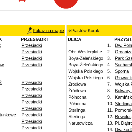
Pokaż na mapie
Piastów Kurak
K
PRZESIADKI
ULICA
PRZYS
k
Przesiadki
1.
Dw. Pół
Przesiadki
Obr. Westerplatte
2.
Organiza
Przesiadki
Boya-Żeleńskiego
3.
Park Sz
ów
Przesiadki
Boya-Żeleńskiego
4.
Suchars
Wojska Polskiego
5.
Sporna
Wojska Polskiego
6.
Głowack
Ż
Przesiadki
Źródłowa
7.
Wojska 
Przesiadki
Źródłowa
8.
Bulwary
Przesiadki
Północna
9.
Kamińsk
Przesiadki
Północna
10.
Sterlinga
Przesiadki
Sterlinga
11.
Pomors
atunkowe
Przesiadki
Sterlinga
12.
Rewolucj
Przesiadki
Narutowicza
13.
Pl. Dąbr
Przesiadki
14.
Dw. Łód