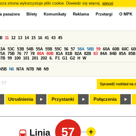
sza strona wykorzystuje pliki cookie. Dowiedz się więcej.
więcej
a pasażera
Bilety
Komunikaty
Reklama
Przetargi
O MPK
0B
11
12
13
14
15
16
41
43
45
53A
53C
53B
54B
55A
55B
55C
56
57
58A
58B
59
60A
60B
60C
60
75A
75B
76
77
78
80A
80B
81A
81B
82A
82B
83
84A
84B
85A
85B
97B
99
100
101
201
202
6.
F1
G1
G2
H
W
N5B
N6
N7A
N7B
N8
N9
a 57
Sprawdź rozkład na d
Utrudnienia
Przystanki
Połączenia
57
Linia