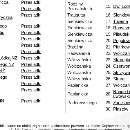
wicza
Przesiadki
Rodziny
15.
Dw. Łód
Przesiadki
Poznańskich
Przesiadki
Traugutta
16.
Sienkiew
ryczna
Sienkiewicza
17.
Tuwima
iego
Przesiadki
Sienkiewicza
18.
Rooseve
5r.
Przesiadki
Sienkiewicza
19.
Piłsudsk
Przesiadki
Sienkiewicza
20.
Pogotow
Przesiadki
Brzeźna
21.
Piotrko
Przesiadki
Radwańska
22.
Wólczań
Łódką NŻ
Przesiadki
Wólczańska
23.
Skorupki
iego NŻ
Przesiadki
Wólczańska
24.
Czerwo
 NŻ
Przesiadki
Wólczańska
25.
Skrzywa
iego
Przesiadki
Wólczańska
26.
Skargi
Przesiadki
Pabianicka
27.
Wólczań
Przesiadki
Rondo L
Pabianicka
28.
Lwowski
iN
Przesiadki
Paderewskiego
29.
Zaolziań
30.
Piastów
ublikowane na niniejszej stronie są chronione prawem autorskim. Kopiowanie i r