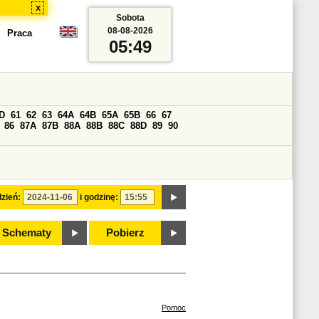
x
Sobota
08-08-2026
Praca
05:49
D
61
62
63
64A
64B
65A
65B
66
67
86
87A
87B
88A
88B
88C
88D
89
90
zień:
i godzinę:
Schematy
Pobierz
Pomoc