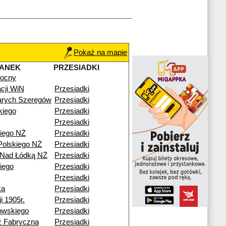
Pokaż na mapie
TANEK
PRZESIADKI
nocny
cji WiN
Przesiadki
arych Szeregów
Przesiadki
kiego
Przesiadki
Przesiadki
iego NŻ
Przesiadki
Polskiego NŻ
Przesiadki
 Nad Łódką NŻ
Przesiadki
iego
Przesiadki
Przesiadki
ka
Przesiadki
i 1905r.
Przesiadki
owskiego
Przesiadki
ź Fabryczna
Przesiadki