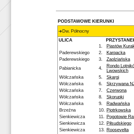
PODSTAWOWE KIERUNKI
Dw. Północny
ULICA
PRZYSTANE
1.
Piastów Kura
Paderewskiego
2.
Karpacka
Paderewskiego
3.
Zaolziańska
Rondo Lotnik
Pabianicka
4.
Lwowskich
Wólczańska
5.
Skargi
Wólczańska
6.
Skrzywana N
Wólczańska
7.
Czerwona
Wólczańska
8.
Skorupki
Wólczańska
9.
Radwańska
Brzeźna
10.
Piotrkowska
Sienkiewicza
11.
Pogotowie R
Sienkiewicza
12.
Piłsudskiego
Sienkiewicza
13.
Roosevelta