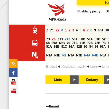
Na
Rozkłady jazdy
Dl
Z
Z1
Z2
0
1
2
3
4
5
6
7
8
9
10A
1
Z3
Z6
Z13
Z43
50A
50B
51A
51B
52
68
69A
69B
70
71A
71B
72A
72B
73
91A
91B
91C
92A
92B
93
94
96
97A
N1A
N1B
N2
N3A
N3B
N4A
N4B
N5A
Start
Rozkłady jazdy
Linie
Lini
Linie
Zmiany
Powrót