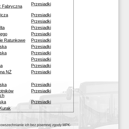
Przesiadki
ź Fabryczna
icza
Przesiadki
Przesiadki
lta
Przesiadki
iego
Przesiadki
ie Ratunkowe
Przesiadki
wska
Przesiadki
ska
Przesiadki
Przesiadki
na
Przesiadki
na NŻ
Przesiadki
ska
Przesiadki
otników
Przesiadki
ch
ska
Przesiadki
 Kurak
ozpowszechnianie ich bez pisemnej zgody MPK-