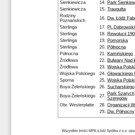
Sienkiewicza
14.
Park Sienkie
Sienkiewicza
15.
Traugutta
Rodziny
16.
Dw. Łódź Fab
Poznańskich
Sterlinga
17.
Pl. Dąbrowsk
Sterlinga
18.
Rewolucji 190
Sterlinga
19.
Pomorska
Sterlinga
20.
Północna
Północna
21.
Kamińskiego
Źródłowa
22.
Bulwary Nad 
Źródłowa
23.
Wojska Polsk
Wojska Polskiego
24.
Głowackiego
Sporna
25.
Wojska Polsk
Boya-Żeleńskiego
26.
Sucharskiego
Park Szarych
Boya-Żeleńskiego
27.
Szeregów
Obr. Westerplatte
28.
Organizacji W
29.
Dw. Północny
Wszystkie treści MPK-Łódź Spółka z o.o. op