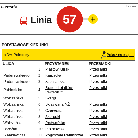
Pomoc
Powrót
57
Linia
PODSTAWOWE KIERUNKI
Dw. Północny
Pokaż na mapie
ULICA
PRZYSTANEK
PRZESIADKI
1.
Piastów Kurak
Przesiadki
Paderewskiego
2.
Karpacka
Przesiadki
Paderewskiego
3.
Zaolziańska
Przesiadki
Rondo Lotników
Przesiadki
Pabianicka
4.
Lwowskich
Wólczańska
5.
Skargi
Wólczańska
6.
Skrzywana NŻ
Przesiadki
Wólczańska
7.
Czerwona
Przesiadki
Wólczańska
8.
Skorupki
Przesiadki
Wólczańska
9.
Radwańska
Przesiadki
Brzeźna
10.
Piotrkowska
Przesiadki
Sienkiewicza
11.
Pogotowie Ratunkowe
Przesiadki