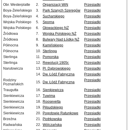
Obr. Westerplatte
2.
Organizacji WiN
Przesiadki
Boya-Żeleńskiego
3.
Park Szarych Szeregów
Przesiadki
Boya-Żeleńskiego
4.
Sucharskiego
Przesiadki
Wojska Polskiego
5.
Sporna
Przesiadki
Wojska Polskiego
6.
Głowackiego NŻ
Przesiadki
Źródłowa
7.
Wojska Polskiego NŻ
Przesiadki
Źródłowa
8.
Bulwary Nad Łódką NŻ
Przesiadki
Północna
9.
Kamińskiego
Przesiadki
Północna
10.
Sterlinga
Przesiadki
Sterlinga
11.
Pomorska
Przesiadki
Sterlinga
12.
Rewolucji 1905r.
Przesiadki
Narutowicza
13.
Pl. Dąbrowskiego
Przesiadki
14.
Dw. Łódź Fabryczna
Przesiadki
Rodziny
Przesiadki
15.
Dw. Łódź Fabryczna
Poznańskich
Traugutta
16.
Sienkiewicza
Przesiadki
Sienkiewicza
17.
Tuwima
Przesiadki
Sienkiewicza
18.
Roosevelta
Przesiadki
Sienkiewicza
19.
Piłsudskiego
Przesiadki
Sienkiewicza
20.
Pogotowie Ratunkowe
Przesiadki
Brzeźna
21.
Piotrkowska
Przesiadki
Radwańska
22.
Wólczańska
Przesiadki