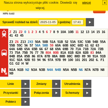
Nasza strona wykorzystuje pliki cookie. Dowiedz się
więcej
x
#
więcej.
Sprawdź rozkład na dzień:
i godzinę:
Z
Z1
Z2
0
1
2
3
4
5
6
7
8
9
10A
10B
11
12
13
14
15
16
41
43
45
Z3
Z6
Z13
Z43
50A
50B
51A
51B
52
53A
53C
53B
54B
55A
55B
55C
56
57
58A
58B
59
60A
60B
60C
60D
61
62
63
64A
64B
65A
65B
66
67
68
69A
69B
70
71A
71B
72A
72B
73
75A
75B
76
77
78
80A
80B
81A
81B
82A
82B
83
84A
84B
85A
85B
86
87A
87B
88A
88B
88C
88D
89
90
91A
91B
91C
92A
92B
93
94
96
97A
97B
99
100
101
201
202
6.
F1
G1
G2
H
W
N1A
N1B
N2
N3A
N3B
N4A
N4B
N5A
N5B
N6
N7A
N7B
N8
N9
Linie
Zmiany
Utrudnienia
Przystanki
Połączenia
Schematy
Pobierz