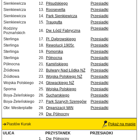
Sienkiewicza
12.
Piłsudskiego
Przesiadki
Sienkiewicza
13.
Roosevelta
Przesiadki
Sienkiewicza
14.
Park Sienkiewicza
Przesiadki
Sienkiewicza
15.
Traugutta
Przesiadki
Rodziny
Przesiadki
16.
Dw. Łódź Fabryczna
Poznańskich
Sterlinga
17.
Pl. Dąbrowskiego
Przesiadki
Sterlinga
18.
Rewolucji 1905r.
Przesiadki
Sterlinga
19.
Pomorska
Przesiadki
Sterlinga
20.
Północna
Przesiadki
Północna
21.
Kamińskiego
Przesiadki
Źródłowa
22.
Bulwary Nad Łódką NŻ
Przesiadki
Źródłowa
23.
Wojska Polskiego NŻ
Przesiadki
Wojska Polskiego
24.
Głowackiego NŻ
Przesiadki
Sporna
25.
Wojska Polskiego
Przesiadki
Boya-Żeleńskiego
26.
Sucharskiego
Przesiadki
Boya-Żeleńskiego
27.
Park Szarych Szeregów
Przesiadki
Obr. Westerplatte
28.
Organizacji WiN
Przesiadki
29.
Dw. Północny
Piastów Kurak
Pokaż na mapie
ULICA
PRZYSTANEK
PRZESIADKI
1.
Dw. Północny