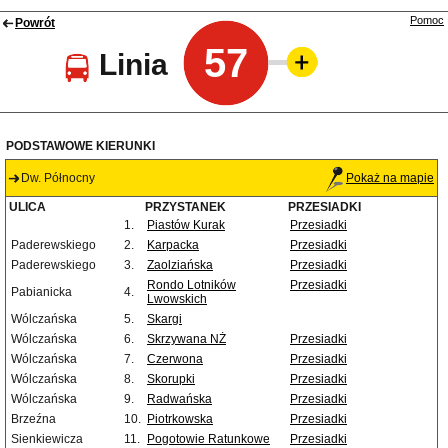
Pomoc
Powrót
57
Linia
PODSTAWOWE KIERUNKI
Dw. Północny
Pokaż na mapie
ULICA
PRZYSTANEK
PRZESIADKI
1.
Piastów Kurak
Przesiadki
Paderewskiego
2.
Karpacka
Przesiadki
Paderewskiego
3.
Zaolziańska
Przesiadki
Rondo Lotników
Przesiadki
Pabianicka
4.
Lwowskich
Wólczańska
5.
Skargi
Wólczańska
6.
Skrzywana NŻ
Przesiadki
Wólczańska
7.
Czerwona
Przesiadki
Wólczańska
8.
Skorupki
Przesiadki
Wólczańska
9.
Radwańska
Przesiadki
Brzeźna
10.
Piotrkowska
Przesiadki
Sienkiewicza
11.
Pogotowie Ratunkowe
Przesiadki