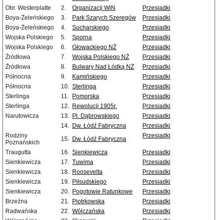
Obr. Westerplatte
2.
Organizacji WiN
Przesiadki
Boya-Żeleńskiego
3.
Park Szarych Szeregów
Przesiadki
Boya-Żeleńskiego
4.
Sucharskiego
Przesiadki
Wojska Polskiego
5.
Sporna
Przesiadki
Wojska Polskiego
6.
Głowackiego NŻ
Przesiadki
Źródłowa
7.
Wojska Polskiego NŻ
Przesiadki
Źródłowa
8.
Bulwary Nad Łódką NŻ
Przesiadki
Północna
9.
Kamińskiego
Przesiadki
Północna
10.
Sterlinga
Przesiadki
Sterlinga
11.
Pomorska
Przesiadki
Sterlinga
12.
Rewolucji 1905r.
Przesiadki
Narutowicza
13.
Pl. Dąbrowskiego
Przesiadki
14.
Dw. Łódź Fabryczna
Przesiadki
Rodziny
Przesiadki
15.
Dw. Łódź Fabryczna
Poznańskich
Traugutta
16.
Sienkiewicza
Przesiadki
Sienkiewicza
17.
Tuwima
Przesiadki
Sienkiewicza
18.
Roosevelta
Przesiadki
Sienkiewicza
19.
Piłsudskiego
Przesiadki
Sienkiewicza
20.
Pogotowie Ratunkowe
Przesiadki
Brzeźna
21.
Piotrkowska
Przesiadki
Radwańska
22.
Wólczańska
Przesiadki