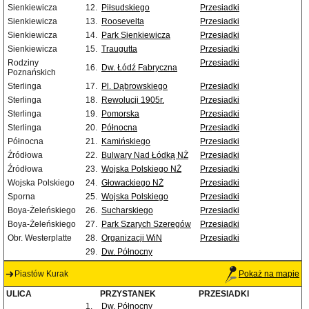
Sienkiewicza
12.
Piłsudskiego
Przesiadki
Sienkiewicza
13.
Roosevelta
Przesiadki
Sienkiewicza
14.
Park Sienkiewicza
Przesiadki
Sienkiewicza
15.
Traugutta
Przesiadki
Rodziny
Przesiadki
16.
Dw. Łódź Fabryczna
Poznańskich
Sterlinga
17.
Pl. Dąbrowskiego
Przesiadki
Sterlinga
18.
Rewolucji 1905r.
Przesiadki
Sterlinga
19.
Pomorska
Przesiadki
Sterlinga
20.
Północna
Przesiadki
Północna
21.
Kamińskiego
Przesiadki
Źródłowa
22.
Bulwary Nad Łódką NŻ
Przesiadki
Źródłowa
23.
Wojska Polskiego NŻ
Przesiadki
Wojska Polskiego
24.
Głowackiego NŻ
Przesiadki
Sporna
25.
Wojska Polskiego
Przesiadki
Boya-Żeleńskiego
26.
Sucharskiego
Przesiadki
Boya-Żeleńskiego
27.
Park Szarych Szeregów
Przesiadki
Obr. Westerplatte
28.
Organizacji WiN
Przesiadki
29.
Dw. Północny
Piastów Kurak
Pokaż na mapie
ULICA
PRZYSTANEK
PRZESIADKI
1.
Dw. Północny