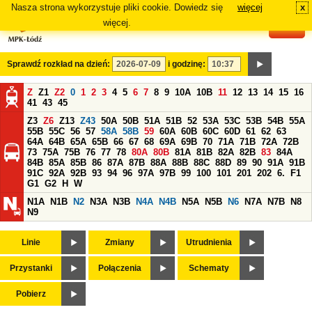
Nasza strona wykorzystuje pliki cookie. Dowiedz się
więcej
x
#
więcej.
Sprawdź rozkład na dzień:
i godzinę:
Z
Z1
Z2
0
1
2
3
4
5
6
7
8
9
10A
10B
11
12
13
14
15
16
41
43
45
Z3
Z6
Z13
Z43
50A
50B
51A
51B
52
53A
53C
53B
54B
55A
55B
55C
56
57
58A
58B
59
60A
60B
60C
60D
61
62
63
64A
64B
65A
65B
66
67
68
69A
69B
70
71A
71B
72A
72B
73
75A
75B
76
77
78
80A
80B
81A
81B
82A
82B
83
84A
84B
85A
85B
86
87A
87B
88A
88B
88C
88D
89
90
91A
91B
91C
92A
92B
93
94
96
97A
97B
99
100
101
201
202
6.
F1
G1
G2
H
W
N1A
N1B
N2
N3A
N3B
N4A
N4B
N5A
N5B
N6
N7A
N7B
N8
N9
Linie
Zmiany
Utrudnienia
Przystanki
Połączenia
Schematy
Pobierz