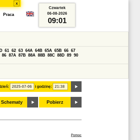
x
Czwartek
06-08-2026
Praca
09:01
D
61
62
63
64A
64B
65A
65B
66
67
86
87A
87B
88A
88B
88C
88D
89
90
zień:
i godzinę:
Schematy
Pobierz
Pomoc