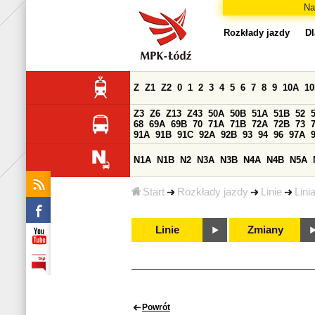
Na
Rozkłady jazdy
Dl
Z
Z1
Z2
0
1
2
3
4
5
6
7
8
9
10A
1
Z3
Z6
Z13
Z43
50A
50B
51A
51B
52
68
69A
69B
70
71A
71B
72A
72B
73
91A
91B
91C
92A
92B
93
94
96
97A
N1A
N1B
N2
N3A
N3B
N4A
N4B
N5A
Start
Rozkłady jazdy
Linie
Lini
Linie
Zmiany
Powrót