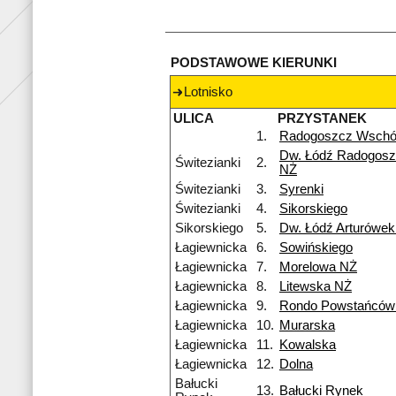
PODSTAWOWE KIERUNKI
Lotnisko
ULICA
PRZYSTANEK
1.
Radogoszcz Wsch
Dw. Łódź Radogosz
Świtezianki
2.
NŻ
Świtezianki
3.
Syrenki
Świtezianki
4.
Sikorskiego
Sikorskiego
5.
Dw. Łódź Arturówe
Łagiewnicka
6.
Sowińskiego
Łagiewnicka
7.
Morelowa NŻ
Łagiewnicka
8.
Litewska NŻ
Łagiewnicka
9.
Rondo Powstańców 
Łagiewnicka
10.
Murarska
Łagiewnicka
11.
Kowalska
Łagiewnicka
12.
Dolna
Bałucki
13.
Bałucki Rynek