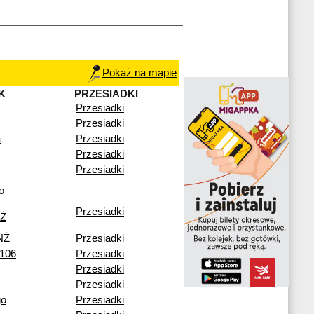
Pokaż na mapie
K
PRZESIADKI
Przesiadki
Przesiadki
a
Przesiadki
Przesiadki
Przesiadki
o
Przesiadki
NŻ
NŻ
Przesiadki
 106
Przesiadki
Przesiadki
Przesiadki
go
Przesiadki