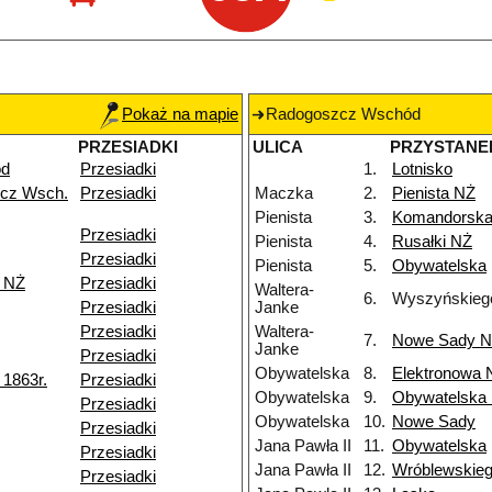
Pokaż na mapie
Radogoszcz Wschód
PRZESIADKI
ULICA
PRZYSTANE
ód
Przesiadki
1.
Lotnisko
cz Wsch.
Przesiadki
Maczka
2.
Pienista NŻ
Pienista
3.
Komandorsk
Przesiadki
Pienista
4.
Rusałki NŻ
Przesiadki
Pienista
5.
Obywatelska
k NŻ
Przesiadki
Waltera-
6.
Wyszyńskieg
Przesiadki
Janke
Przesiadki
Waltera-
7.
Nowe Sady 
Janke
Przesiadki
Obywatelska
8.
Elektronowa 
1863r.
Przesiadki
Obywatelska
9.
Obywatelska
Przesiadki
Obywatelska
10.
Nowe Sady
Przesiadki
Jana Pawła II
11.
Obywatelska
Przesiadki
Jana Pawła II
12.
Wróblewskie
Przesiadki