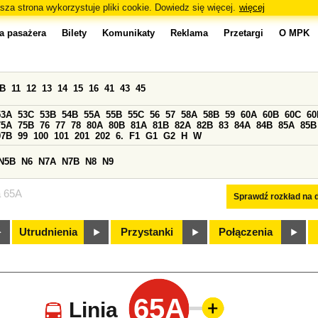
sza strona wykorzystuje pliki cookie. Dowiedz się więcej.
więcej
a pasażera
Bilety
Komunikaty
Reklama
Przetargi
O MPK
0B
11
12
13
14
15
16
41
43
45
53A
53C
53B
54B
55A
55B
55C
56
57
58A
58B
59
60A
60B
60C
60
75A
75B
76
77
78
80A
80B
81A
81B
82A
82B
83
84A
84B
85A
85B
97B
99
100
101
201
202
6.
F1
G1
G2
H
W
N5B
N6
N7A
N7B
N8
N9
a 65A
Sprawdź rozkład na d
Utrudnienia
Przystanki
Połączenia
65A
Linia