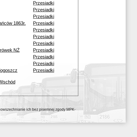
Przesiadki
Przesiadki
Przesiadki
ańców 1863r.
Przesiadki
Przesiadki
Przesiadki
Przesiadki
urówek NŻ
Przesiadki
Przesiadki
Przesiadki
dogoszcz
Przesiadki
 Wschód
ozpowszechnianie ich bez pisemnej zgody MPK-