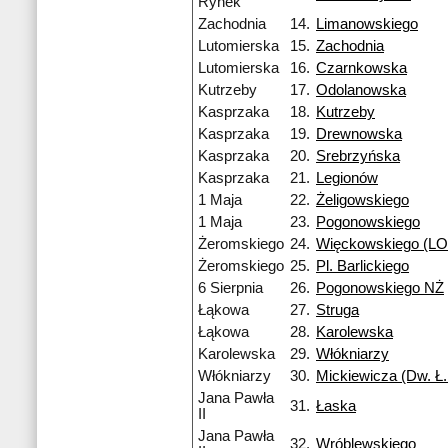
Rynek
Zachodnia
14.
Limanowskiego
Lutomierska
15.
Zachodnia
Lutomierska
16.
Czarnkowska
Kutrzeby
17.
Odolanowska
Kasprzaka
18.
Kutrzeby
Kasprzaka
19.
Drewnowska
Kasprzaka
20.
Srebrzyńska
Kasprzaka
21.
Legionów
1 Maja
22.
Żeligowskiego
1 Maja
23.
Pogonowskiego
Żeromskiego
24.
Więckowskiego (LO 
Żeromskiego
25.
Pl. Barlickiego
6 Sierpnia
26.
Pogonowskiego NŻ
Łąkowa
27.
Struga
Łąkowa
28.
Karolewska
Karolewska
29.
Włókniarzy
Włókniarzy
30.
Mickiewicza (Dw. Ł.
Jana Pawła
31.
Łaska
II
Jana Pawła
32.
Wróblewskiego