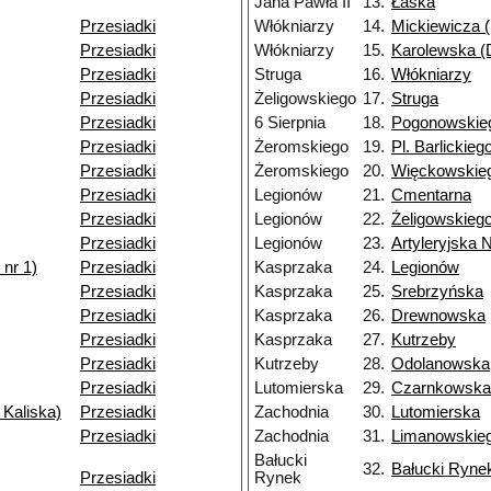
Jana Pawła II
13.
Łaska
Przesiadki
Włókniarzy
14.
Mickiewicza (
Przesiadki
Włókniarzy
15.
Karolewska (D
Przesiadki
Struga
16.
Włókniarzy
Przesiadki
Żeligowskiego
17.
Struga
Przesiadki
6 Sierpnia
18.
Pogonowskie
Przesiadki
Żeromskiego
19.
Pl. Barlickieg
Przesiadki
Żeromskiego
20.
Więckowskieg
Przesiadki
Legionów
21.
Cmentarna
Przesiadki
Legionów
22.
Żeligowskieg
Przesiadki
Legionów
23.
Artyleryjska 
nr 1)
Przesiadki
Kasprzaka
24.
Legionów
Przesiadki
Kasprzaka
25.
Srebrzyńska
Przesiadki
Kasprzaka
26.
Drewnowska
Przesiadki
Kasprzaka
27.
Kutrzeby
Przesiadki
Kutrzeby
28.
Odolanowska
Przesiadki
Lutomierska
29.
Czarnkowska
 Kaliska)
Przesiadki
Zachodnia
30.
Lutomierska
Przesiadki
Zachodnia
31.
Limanowskie
Bałucki
32.
Bałucki Ryne
Przesiadki
Rynek