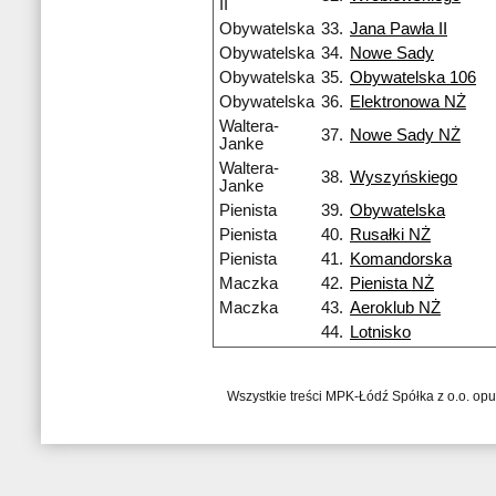
II
Obywatelska
33.
Jana Pawła II
Obywatelska
34.
Nowe Sady
Obywatelska
35.
Obywatelska 106
Obywatelska
36.
Elektronowa NŻ
Waltera-
37.
Nowe Sady NŻ
Janke
Waltera-
38.
Wyszyńskiego
Janke
Pienista
39.
Obywatelska
Pienista
40.
Rusałki NŻ
Pienista
41.
Komandorska
Maczka
42.
Pienista NŻ
Maczka
43.
Aeroklub NŻ
44.
Lotnisko
Wszystkie treści MPK-Łódź Spółka z o.o. op