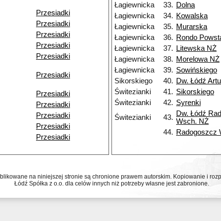
Łagiewnicka
33.
Dolna
Przesiadki
Łagiewnicka
34.
Kowalska
Przesiadki
Łagiewnicka
35.
Murarska
Przesiadki
Łagiewnicka
36.
Rondo Powst
Przesiadki
Łagiewnicka
37.
Litewska NŻ
Przesiadki
Łagiewnicka
38.
Morelowa NŻ
Łagiewnicka
39.
Sowińskiego
Przesiadki
Sikorskiego
40.
Dw. Łódź Art
Świtezianki
41.
Sikorskiego
Przesiadki
Świtezianki
42.
Syrenki
Przesiadki
Dw. Łódź Ra
Przesiadki
Świtezianki
43.
Wsch. NŻ
Przesiadki
44.
Radogoszcz
Przesiadki
ublikowane na niniejszej stronie są chronione prawem autorskim. Kopiowanie i r
Łódź Spółka z o.o. dla celów innych niż potrzeby własne jest zabronione.