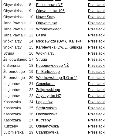
Obywatelska
8.
Elektronowa NŻ
Przesiadki
Obywatelska
9.
Obywatelska 106
Przesiadki
Obywatelska
10.
Nowe Sady
Przesiadki
Jana Pawła II
11.
Obywatelska
Przesiadki
Jana Pawła II
12.
Wróblewskiego
Przesiadki
Jana Pawła II
13.
Łaska
Przesiadki
Włókniarzy
14.
Mickiewicza (Dw. Ł. Kaliska)
Przesiadki
Włókniarzy
15.
Karolewska (Dw. Ł. Kaliska)
Przesiadki
Struga
16.
Włókniarzy
Przesiadki
Żeligowskiego
17.
Struga
Przesiadki
6 Sierpnia
18.
Pogonowskiego NŻ
Przesiadki
Żeromskiego
19.
Pl. Barlickiego
Przesiadki
Żeromskiego
20.
Więckowskiego (LO nr 1)
Przesiadki
Legionów
21.
Cmentarna
Przesiadki
Legionów
22.
Żeligowskiego
Przesiadki
Legionów
23.
Artyleryjska NŻ
Przesiadki
Kasprzaka
24.
Legionów
Przesiadki
Kasprzaka
25.
Srebrzyńska
Przesiadki
Kasprzaka
26.
Drewnowska
Przesiadki
Kasprzaka
27.
Kutrzeby
Przesiadki
Kutrzeby
28.
Odolanowska
Przesiadki
Lutomierska
29.
Czarnkowska
Przesiadki