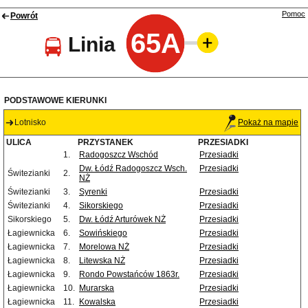
Pomoc
Powrót
65A
Linia
PODSTAWOWE KIERUNKI
Lotnisko
Pokaż na mapie
ULICA
PRZYSTANEK
PRZESIADKI
1.
Radogoszcz Wschód
Przesiadki
Dw. Łódź Radogoszcz Wsch.
Przesiadki
Świtezianki
2.
NŻ
Świtezianki
3.
Syrenki
Przesiadki
Świtezianki
4.
Sikorskiego
Przesiadki
Sikorskiego
5.
Dw. Łódź Arturówek NŻ
Przesiadki
Łagiewnicka
6.
Sowińskiego
Przesiadki
Łagiewnicka
7.
Morelowa NŻ
Przesiadki
Łagiewnicka
8.
Litewska NŻ
Przesiadki
Łagiewnicka
9.
Rondo Powstańców 1863r.
Przesiadki
Łagiewnicka
10.
Murarska
Przesiadki
Łagiewnicka
11.
Kowalska
Przesiadki