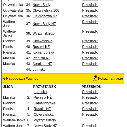
Obywatelska
34.
Nowe Sady
Przesiadki
Obywatelska
35.
Obywatelska 106
Przesiadki
Obywatelska
36.
Elektronowa NŻ
Przesiadki
Waltera-
Przesiadki
37.
Nowe Sady NŻ
Janke
Waltera-
Przesiadki
38.
Wyszyńskiego
Janke
Pienista
39.
Obywatelska
Przesiadki
Pienista
40.
Rusałki NŻ
Przesiadki
Pienista
41.
Komandorska
Przesiadki
Maczka
42.
Pienista NŻ
Przesiadki
Maczka
43.
Aeroklub NŻ
Przesiadki
44.
Lotnisko
Radogoszcz Wschód
Pokaż na mapie
ULICA
PRZYSTANEK
PRZESIADKI
1.
Lotnisko
Przesiadki
Maczka
2.
Pienista NŻ
Przesiadki
Pienista
3.
Komandorska
Przesiadki
Pienista
4.
Rusałki NŻ
Przesiadki
Pienista
5.
Obywatelska
Przesiadki
Waltera-Janke
6.
Wyszyńskiego
Waltera-Janke
7.
Nowe Sady NŻ
Przesiadki