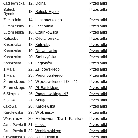
Łagiewnicka
12.
Dolna
Przesiadki
Bałucki
Przesiadki
13.
Bałucki Rynek
Rynek
Zachodnia
14.
Limanowskiego
Przesiadki
Lutomierska
15.
Zachodnia
Przesiadki
Lutomierska
16.
Czarnkowska
Przesiadki
Kutrzeby
17.
Odolanowska
Przesiadki
Kasprzaka
18.
Kutrzeby
Przesiadki
Kasprzaka
19.
Drewnowska
Przesiadki
Kasprzaka
20.
Srebrzyńska
Przesiadki
Kasprzaka
21.
Legionów
Przesiadki
1 Maja
22.
Żeligowskiego
Przesiadki
1 Maja
23.
Pogonowskiego
Przesiadki
Żeromskiego
24.
Więckowskiego (LO nr 1)
Przesiadki
Żeromskiego
25.
Pl. Barlickiego
Przesiadki
6 Sierpnia
26.
Pogonowskiego NŻ
Przesiadki
Łąkowa
27.
Struga
Przesiadki
Łąkowa
28.
Karolewska
Przesiadki
Karolewska
29.
Włókniarzy
Przesiadki
Włókniarzy
30.
Mickiewicza (Dw. Ł. Kaliska)
Przesiadki
Jana Pawła II
31.
Łaska
Przesiadki
Jana Pawła II
32.
Wróblewskiego
Przesiadki
Obywatelska
33.
Jana Pawła II
Przesiadki