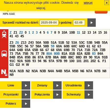
Nasza strona wykorzystuje pliki cookie. Dowiedz się
więcej
x
#
więcej.
Sprawdź rozkład na dzień:
i godzinę:
Z
Z1
Z2
0
1
2
3
4
5
6
7
8
9
10A
10B
11
12
13
14
15
16
41
43
45
Z3
Z6
Z13
Z43
50A
50B
51A
51B
52
53A
53C
53B
54B
55A
55B
55C
56
57
58A
58B
59
60A
60B
60C
60D
61
62
63
64A
64B
65A
65B
66
67
68
69A
69B
70
71A
71B
72A
72B
73
75A
75B
76
77
78
80A
80B
81A
81B
82A
82B
83
84A
84B
85A
85B
86
87A
87B
88A
88B
88C
88D
89
90
91A
91B
91C
92A
92B
93
94
96
97A
97B
99
100
101
201
202
6.
F1
G1
G2
H
W
N1A
N1B
N2
N3A
N3B
N4A
N4B
N5A
N5B
N6
N7A
N7B
N8
N9
Linie
Zmiany
Utrudnienia
Przystanki
Połączenia
Schematy
Pobierz