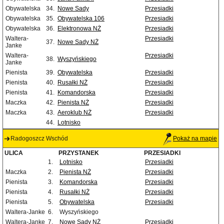
Obywatelska
34.
Nowe Sady
Przesiadki
Obywatelska
35.
Obywatelska 106
Przesiadki
Obywatelska
36.
Elektronowa NŻ
Przesiadki
Waltera-
Przesiadki
37.
Nowe Sady NŻ
Janke
Waltera-
Przesiadki
38.
Wyszyńskiego
Janke
Pienista
39.
Obywatelska
Przesiadki
Pienista
40.
Rusałki NŻ
Przesiadki
Pienista
41.
Komandorska
Przesiadki
Maczka
42.
Pienista NŻ
Przesiadki
Maczka
43.
Aeroklub NŻ
Przesiadki
44.
Lotnisko
Radogoszcz Wschód
Pokaż na mapie
ULICA
PRZYSTANEK
PRZESIADKI
1.
Lotnisko
Przesiadki
Maczka
2.
Pienista NŻ
Przesiadki
Pienista
3.
Komandorska
Przesiadki
Pienista
4.
Rusałki NŻ
Przesiadki
Pienista
5.
Obywatelska
Przesiadki
Waltera-Janke
6.
Wyszyńskiego
Waltera-Janke
7.
Nowe Sady NŻ
Przesiadki