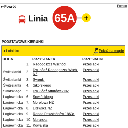
Pomoc
Powrót
65A
Linia
PODSTAWOWE KIERUNKI
Lotnisko
Pokaż na mapie
ULICA
PRZYSTANEK
PRZESIADKI
1.
Radogoszcz Wschód
Przesiadki
Dw. Łódź Radogoszcz Wsch.
Przesiadki
Świtezianki
2.
NŻ
Świtezianki
3.
Syrenki
Przesiadki
Świtezianki
4.
Sikorskiego
Przesiadki
Sikorskiego
5.
Dw. Łódź Arturówek NŻ
Przesiadki
Łagiewnicka
6.
Sowińskiego
Przesiadki
Łagiewnicka
7.
Morelowa NŻ
Przesiadki
Łagiewnicka
8.
Litewska NŻ
Przesiadki
Łagiewnicka
9.
Rondo Powstańców 1863r.
Przesiadki
Łagiewnicka
10.
Murarska
Przesiadki
Łagiewnicka
11.
Kowalska
Przesiadki