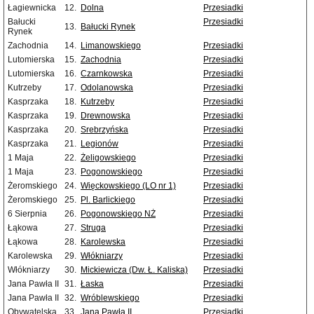
Łagiewnicka
12.
Dolna
Przesiadki
Bałucki
Przesiadki
13.
Bałucki Rynek
Rynek
Zachodnia
14.
Limanowskiego
Przesiadki
Lutomierska
15.
Zachodnia
Przesiadki
Lutomierska
16.
Czarnkowska
Przesiadki
Kutrzeby
17.
Odolanowska
Przesiadki
Kasprzaka
18.
Kutrzeby
Przesiadki
Kasprzaka
19.
Drewnowska
Przesiadki
Kasprzaka
20.
Srebrzyńska
Przesiadki
Kasprzaka
21.
Legionów
Przesiadki
1 Maja
22.
Żeligowskiego
Przesiadki
1 Maja
23.
Pogonowskiego
Przesiadki
Żeromskiego
24.
Więckowskiego (LO nr 1)
Przesiadki
Żeromskiego
25.
Pl. Barlickiego
Przesiadki
6 Sierpnia
26.
Pogonowskiego NŻ
Przesiadki
Łąkowa
27.
Struga
Przesiadki
Łąkowa
28.
Karolewska
Przesiadki
Karolewska
29.
Włókniarzy
Przesiadki
Włókniarzy
30.
Mickiewicza (Dw. Ł. Kaliska)
Przesiadki
Jana Pawła II
31.
Łaska
Przesiadki
Jana Pawła II
32.
Wróblewskiego
Przesiadki
Obywatelska
33.
Jana Pawła II
Przesiadki