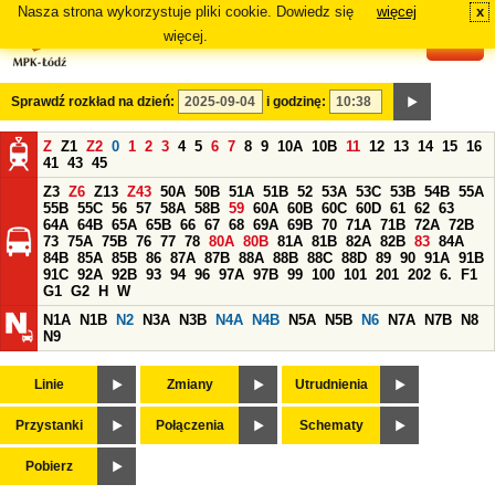
Nasza strona wykorzystuje pliki cookie. Dowiedz się
więcej
x
#
więcej.
Sprawdź rozkład na dzień:
i godzinę:
Z
Z1
Z2
0
1
2
3
4
5
6
7
8
9
10A
10B
11
12
13
14
15
16
41
43
45
Z3
Z6
Z13
Z43
50A
50B
51A
51B
52
53A
53C
53B
54B
55A
55B
55C
56
57
58A
58B
59
60A
60B
60C
60D
61
62
63
64A
64B
65A
65B
66
67
68
69A
69B
70
71A
71B
72A
72B
73
75A
75B
76
77
78
80A
80B
81A
81B
82A
82B
83
84A
84B
85A
85B
86
87A
87B
88A
88B
88C
88D
89
90
91A
91B
91C
92A
92B
93
94
96
97A
97B
99
100
101
201
202
6.
F1
G1
G2
H
W
N1A
N1B
N2
N3A
N3B
N4A
N4B
N5A
N5B
N6
N7A
N7B
N8
N9
Linie
Zmiany
Utrudnienia
Przystanki
Połączenia
Schematy
Pobierz