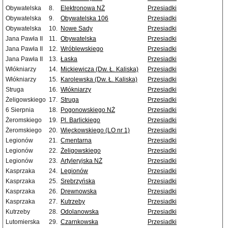
Obywatelska
8.
Elektronowa NŻ
Przesiadki
Obywatelska
9.
Obywatelska 106
Przesiadki
Obywatelska
10.
Nowe Sady
Przesiadki
Jana Pawła II
11.
Obywatelska
Przesiadki
Jana Pawła II
12.
Wróblewskiego
Przesiadki
Jana Pawła II
13.
Łaska
Przesiadki
Włókniarzy
14.
Mickiewicza (Dw. Ł. Kaliska)
Przesiadki
Włókniarzy
15.
Karolewska (Dw. Ł. Kaliska)
Przesiadki
Struga
16.
Włókniarzy
Przesiadki
Żeligowskiego
17.
Struga
Przesiadki
6 Sierpnia
18.
Pogonowskiego NŻ
Przesiadki
Żeromskiego
19.
Pl. Barlickiego
Przesiadki
Żeromskiego
20.
Więckowskiego (LO nr 1)
Przesiadki
Legionów
21.
Cmentarna
Przesiadki
Legionów
22.
Żeligowskiego
Przesiadki
Legionów
23.
Artyleryjska NŻ
Przesiadki
Kasprzaka
24.
Legionów
Przesiadki
Kasprzaka
25.
Srebrzyńska
Przesiadki
Kasprzaka
26.
Drewnowska
Przesiadki
Kasprzaka
27.
Kutrzeby
Przesiadki
Kutrzeby
28.
Odolanowska
Przesiadki
Lutomierska
29.
Czarnkowska
Przesiadki