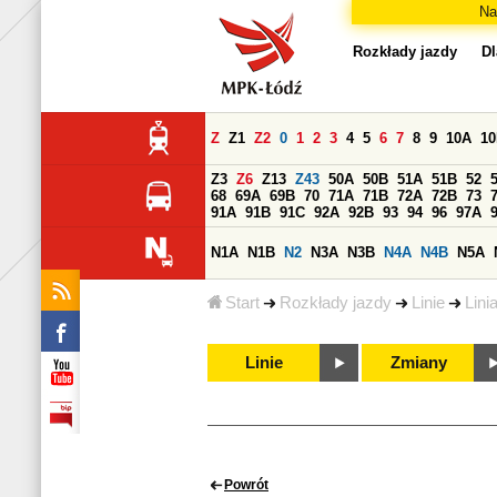
Na
Rozkłady jazdy
Dl
Z
Z1
Z2
0
1
2
3
4
5
6
7
8
9
10A
1
Z3
Z6
Z13
Z43
50A
50B
51A
51B
52
68
69A
69B
70
71A
71B
72A
72B
73
91A
91B
91C
92A
92B
93
94
96
97A
N1A
N1B
N2
N3A
N3B
N4A
N4B
N5A
Start
Rozkłady jazdy
Linie
Lini
Linie
Zmiany
Powrót