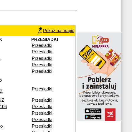
Pokaż na mapie
K
PRZESIADKI
Przesiadki
Przesiadki
a
Przesiadki
Przesiadki
Przesiadki
o
Przesiadki
NŻ
NŻ
Przesiadki
 106
Przesiadki
Przesiadki
Przesiadki
go
Przesiadki