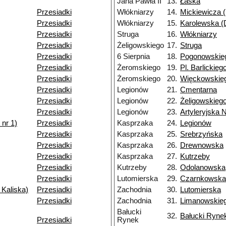
Jana Pawła II
13.
Łaska
Przesiadki
Włókniarzy
14.
Mickiewicza (
Przesiadki
Włókniarzy
15.
Karolewska (D
Przesiadki
Struga
16.
Włókniarzy
Przesiadki
Żeligowskiego
17.
Struga
Przesiadki
6 Sierpnia
18.
Pogonowskie
Przesiadki
Żeromskiego
19.
Pl. Barlickieg
Przesiadki
Żeromskiego
20.
Więckowskieg
Przesiadki
Legionów
21.
Cmentarna
Przesiadki
Legionów
22.
Żeligowskieg
Przesiadki
Legionów
23.
Artyleryjska 
nr 1)
Przesiadki
Kasprzaka
24.
Legionów
Przesiadki
Kasprzaka
25.
Srebrzyńska
Przesiadki
Kasprzaka
26.
Drewnowska
Przesiadki
Kasprzaka
27.
Kutrzeby
Przesiadki
Kutrzeby
28.
Odolanowska
Przesiadki
Lutomierska
29.
Czarnkowska
 Kaliska)
Przesiadki
Zachodnia
30.
Lutomierska
Przesiadki
Zachodnia
31.
Limanowskie
Bałucki
32.
Bałucki Ryne
Przesiadki
Rynek