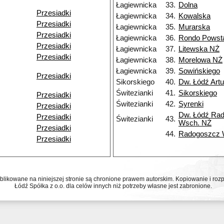
Łagiewnicka
33.
Dolna
Przesiadki
Łagiewnicka
34.
Kowalska
Przesiadki
Łagiewnicka
35.
Murarska
Przesiadki
Łagiewnicka
36.
Rondo Powst
Przesiadki
Łagiewnicka
37.
Litewska NŻ
Przesiadki
Łagiewnicka
38.
Morelowa NŻ
Łagiewnicka
39.
Sowińskiego
Przesiadki
Sikorskiego
40.
Dw. Łódź Art
Świtezianki
41.
Sikorskiego
Przesiadki
Świtezianki
42.
Syrenki
Przesiadki
Dw. Łódź Ra
Przesiadki
Świtezianki
43.
Wsch. NŻ
Przesiadki
44.
Radogoszcz
Przesiadki
ublikowane na niniejszej stronie są chronione prawem autorskim. Kopiowanie i r
Łódź Spółka z o.o. dla celów innych niż potrzeby własne jest zabronione.