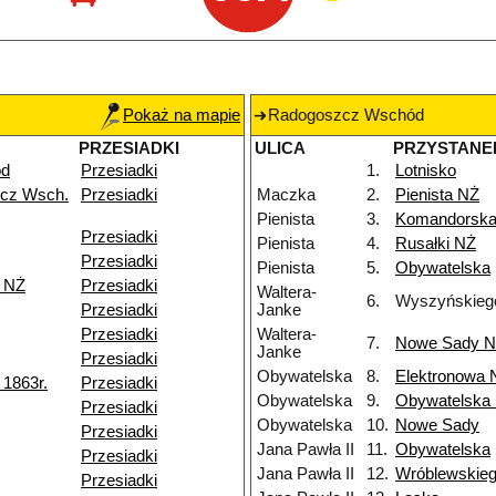
Pokaż na mapie
Radogoszcz Wschód
PRZESIADKI
ULICA
PRZYSTANE
ód
Przesiadki
1.
Lotnisko
cz Wsch.
Przesiadki
Maczka
2.
Pienista NŻ
Pienista
3.
Komandorsk
Przesiadki
Pienista
4.
Rusałki NŻ
Przesiadki
Pienista
5.
Obywatelska
k NŻ
Przesiadki
Waltera-
6.
Wyszyńskieg
Przesiadki
Janke
Przesiadki
Waltera-
7.
Nowe Sady 
Janke
Przesiadki
Obywatelska
8.
Elektronowa 
1863r.
Przesiadki
Obywatelska
9.
Obywatelska
Przesiadki
Obywatelska
10.
Nowe Sady
Przesiadki
Jana Pawła II
11.
Obywatelska
Przesiadki
Jana Pawła II
12.
Wróblewskie
Przesiadki