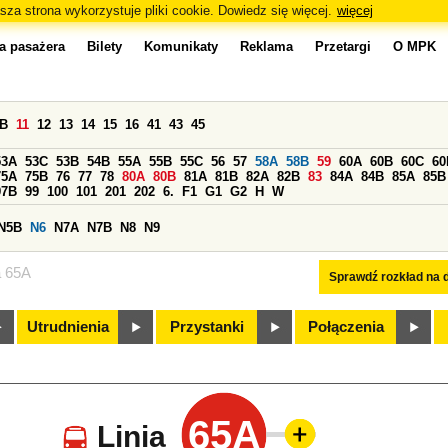
sza strona wykorzystuje pliki cookie. Dowiedz się więcej.
więcej
a pasażera
Bilety
Komunikaty
Reklama
Przetargi
O MPK
0B
11
12
13
14
15
16
41
43
45
53A
53C
53B
54B
55A
55B
55C
56
57
58A
58B
59
60A
60B
60C
60
75A
75B
76
77
78
80A
80B
81A
81B
82A
82B
83
84A
84B
85A
85B
97B
99
100
101
201
202
6.
F1
G1
G2
H
W
N5B
N6
N7A
N7B
N8
N9
a 65A
Sprawdź rozkład na d
Utrudnienia
Przystanki
Połączenia
65A
Linia