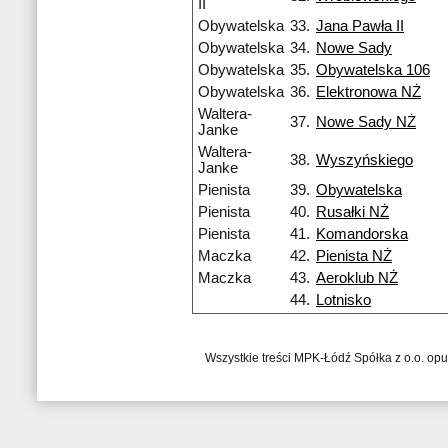
II
Obywatelska
33.
Jana Pawła II
Obywatelska
34.
Nowe Sady
Obywatelska
35.
Obywatelska 106
Obywatelska
36.
Elektronowa NŻ
Waltera-
37.
Nowe Sady NŻ
Janke
Waltera-
38.
Wyszyńskiego
Janke
Pienista
39.
Obywatelska
Pienista
40.
Rusałki NŻ
Pienista
41.
Komandorska
Maczka
42.
Pienista NŻ
Maczka
43.
Aeroklub NŻ
44.
Lotnisko
Wszystkie treści MPK-Łódź Spółka z o.o. op