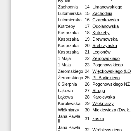
Rynek
Zachodnia
14.
Limanowskiego
Lutomierska
15.
Zachodnia
Lutomierska
16.
Czarnkowska
Kutrzeby
17.
Odolanowska
Kasprzaka
18.
Kutrzeby
Kasprzaka
19.
Drewnowska
Kasprzaka
20.
Srebrzyńska
Kasprzaka
21.
Legionów
1 Maja
22.
Żeligowskiego
1 Maja
23.
Pogonowskiego
Żeromskiego
24.
Więckowskiego (LO 
Żeromskiego
25.
Pl. Barlickiego
6 Sierpnia
26.
Pogonowskiego NŻ
Łąkowa
27.
Struga
Łąkowa
28.
Karolewska
Karolewska
29.
Włókniarzy
Włókniarzy
30.
Mickiewicza (Dw. Ł.
Jana Pawła
31.
Łaska
II
Jana Pawła
32.
Wróblewskiego