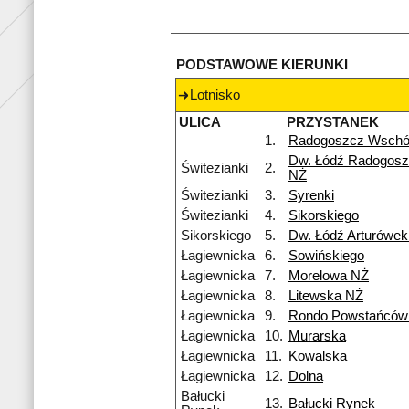
PODSTAWOWE KIERUNKI
Lotnisko
ULICA
PRZYSTANEK
1.
Radogoszcz Wsch
Dw. Łódź Radogosz
Świtezianki
2.
NŻ
Świtezianki
3.
Syrenki
Świtezianki
4.
Sikorskiego
Sikorskiego
5.
Dw. Łódź Arturówe
Łagiewnicka
6.
Sowińskiego
Łagiewnicka
7.
Morelowa NŻ
Łagiewnicka
8.
Litewska NŻ
Łagiewnicka
9.
Rondo Powstańców 
Łagiewnicka
10.
Murarska
Łagiewnicka
11.
Kowalska
Łagiewnicka
12.
Dolna
Bałucki
13.
Bałucki Rynek