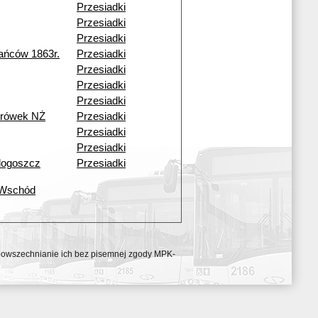
Przesiadki
Przesiadki
Przesiadki
ańców 1863r.
Przesiadki
Przesiadki
Przesiadki
Przesiadki
urówek NŻ
Przesiadki
Przesiadki
Przesiadki
dogoszcz
Przesiadki
 Wschód
ozpowszechnianie ich bez pisemnej zgody MPK-