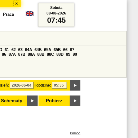
x
Sobota
08-08-2026
Praca
07:45
D
61
62
63
64A
64B
65A
65B
66
67
86
87A
87B
88A
88B
88C
88D
89
90
zień:
i godzinę:
Schematy
Pobierz
Pomoc