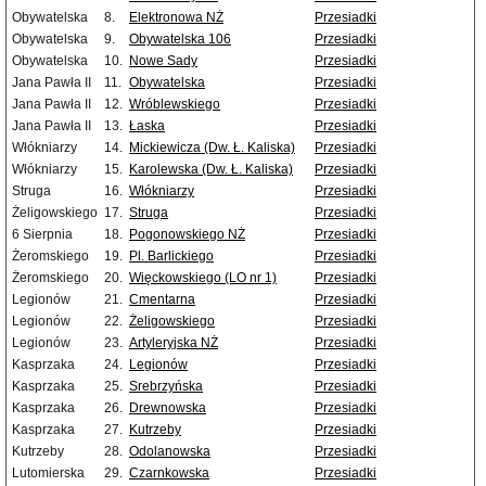
Obywatelska
8.
Elektronowa NŻ
Przesiadki
Obywatelska
9.
Obywatelska 106
Przesiadki
Obywatelska
10.
Nowe Sady
Przesiadki
Jana Pawła II
11.
Obywatelska
Przesiadki
Jana Pawła II
12.
Wróblewskiego
Przesiadki
Jana Pawła II
13.
Łaska
Przesiadki
Włókniarzy
14.
Mickiewicza (Dw. Ł. Kaliska)
Przesiadki
Włókniarzy
15.
Karolewska (Dw. Ł. Kaliska)
Przesiadki
Struga
16.
Włókniarzy
Przesiadki
Żeligowskiego
17.
Struga
Przesiadki
6 Sierpnia
18.
Pogonowskiego NŻ
Przesiadki
Żeromskiego
19.
Pl. Barlickiego
Przesiadki
Żeromskiego
20.
Więckowskiego (LO nr 1)
Przesiadki
Legionów
21.
Cmentarna
Przesiadki
Legionów
22.
Żeligowskiego
Przesiadki
Legionów
23.
Artyleryjska NŻ
Przesiadki
Kasprzaka
24.
Legionów
Przesiadki
Kasprzaka
25.
Srebrzyńska
Przesiadki
Kasprzaka
26.
Drewnowska
Przesiadki
Kasprzaka
27.
Kutrzeby
Przesiadki
Kutrzeby
28.
Odolanowska
Przesiadki
Lutomierska
29.
Czarnkowska
Przesiadki