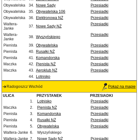
Obywatelska
34.
Nowe Sady
Przesiadki
Obywatelska
35.
Obywatelska 106
Przesiadki
Obywatelska
36.
Elektronowa NŻ
Przesiadki
Waltera-
Przesiadki
37.
Nowe Sady NŻ
Janke
Waltera-
Przesiadki
38.
Wyszyńskiego
Janke
Pienista
39.
Obywatelska
Przesiadki
Pienista
40.
Rusałki NŻ
Przesiadki
Pienista
41.
Komandorska
Przesiadki
Maczka
42.
Pienista NŻ
Przesiadki
Maczka
43.
Aeroklub NŻ
Przesiadki
44.
Lotnisko
Radogoszcz Wschód
Pokaż na mapie
ULICA
PRZYSTANEK
PRZESIADKI
1.
Lotnisko
Przesiadki
Maczka
2.
Pienista NŻ
Przesiadki
Pienista
3.
Komandorska
Przesiadki
Pienista
4.
Rusałki NŻ
Przesiadki
Pienista
5.
Obywatelska
Przesiadki
Waltera-Janke
6.
Wyszyńskiego
Waltera-Janke
7.
Nowe Sady NŻ
Przesiadki