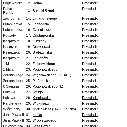
Łagiewnicka
12.
Dolna
Przesiadki
Bałucki
Przesiadki
13.
Bałucki Rynek
Rynek
Zachodnia
14.
Limanowskiego
Przesiadki
Lutomierska
15.
Zachodnia
Przesiadki
Lutomierska
16.
Czarnkowska
Przesiadki
Kutrzeby
17.
Odolanowska
Przesiadki
Kasprzaka
18.
Kutrzeby
Przesiadki
Kasprzaka
19.
Drewnowska
Przesiadki
Kasprzaka
20.
Srebrzyńska
Przesiadki
Kasprzaka
21.
Legionów
Przesiadki
1 Maja
22.
Żeligowskiego
Przesiadki
1 Maja
23.
Pogonowskiego
Przesiadki
Żeromskiego
24.
Więckowskiego (LO nr 1)
Przesiadki
Żeromskiego
25.
Pl. Barlickiego
Przesiadki
6 Sierpnia
26.
Pogonowskiego NŻ
Przesiadki
Łąkowa
27.
Struga
Przesiadki
Łąkowa
28.
Karolewska
Przesiadki
Karolewska
29.
Włókniarzy
Przesiadki
Włókniarzy
30.
Mickiewicza (Dw. Ł. Kaliska)
Przesiadki
Jana Pawła II
31.
Łaska
Przesiadki
Jana Pawła II
32.
Wróblewskiego
Przesiadki
Obywatelska
33.
Jana Pawła II
Przesiadki