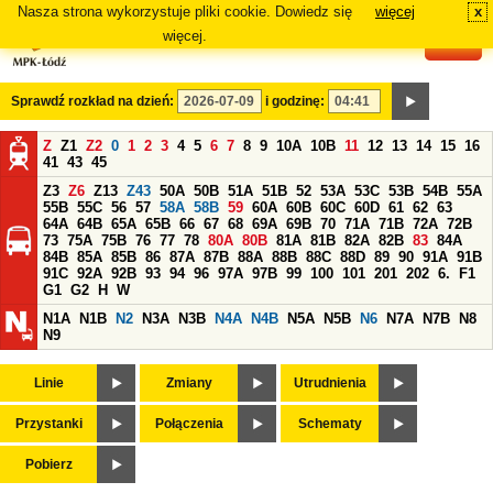
Nasza strona wykorzystuje pliki cookie. Dowiedz się
więcej
x
#
więcej.
Sprawdź rozkład na dzień:
i godzinę:
Z
Z1
Z2
0
1
2
3
4
5
6
7
8
9
10A
10B
11
12
13
14
15
16
41
43
45
Z3
Z6
Z13
Z43
50A
50B
51A
51B
52
53A
53C
53B
54B
55A
55B
55C
56
57
58A
58B
59
60A
60B
60C
60D
61
62
63
64A
64B
65A
65B
66
67
68
69A
69B
70
71A
71B
72A
72B
73
75A
75B
76
77
78
80A
80B
81A
81B
82A
82B
83
84A
84B
85A
85B
86
87A
87B
88A
88B
88C
88D
89
90
91A
91B
91C
92A
92B
93
94
96
97A
97B
99
100
101
201
202
6.
F1
G1
G2
H
W
N1A
N1B
N2
N3A
N3B
N4A
N4B
N5A
N5B
N6
N7A
N7B
N8
N9
Linie
Zmiany
Utrudnienia
Przystanki
Połączenia
Schematy
Pobierz