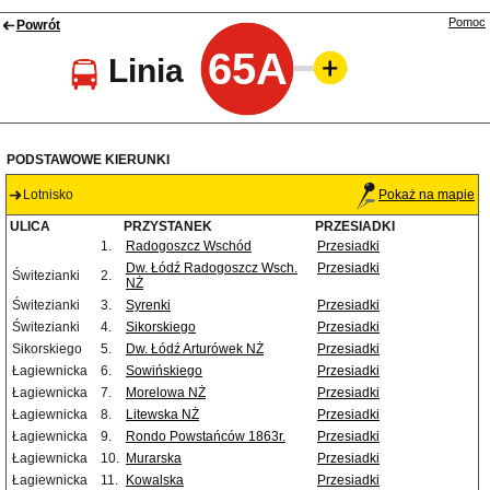
Pomoc
Powrót
65A
Linia
PODSTAWOWE KIERUNKI
Lotnisko
Pokaż na mapie
ULICA
PRZYSTANEK
PRZESIADKI
1.
Radogoszcz Wschód
Przesiadki
Dw. Łódź Radogoszcz Wsch.
Przesiadki
Świtezianki
2.
NŻ
Świtezianki
3.
Syrenki
Przesiadki
Świtezianki
4.
Sikorskiego
Przesiadki
Sikorskiego
5.
Dw. Łódź Arturówek NŻ
Przesiadki
Łagiewnicka
6.
Sowińskiego
Przesiadki
Łagiewnicka
7.
Morelowa NŻ
Przesiadki
Łagiewnicka
8.
Litewska NŻ
Przesiadki
Łagiewnicka
9.
Rondo Powstańców 1863r.
Przesiadki
Łagiewnicka
10.
Murarska
Przesiadki
Łagiewnicka
11.
Kowalska
Przesiadki