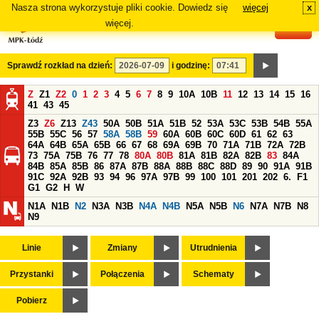
Nasza strona wykorzystuje pliki cookie. Dowiedz się
więcej
x
#
więcej.
Sprawdź rozkład na dzień:
i godzinę:
Z
Z1
Z2
0
1
2
3
4
5
6
7
8
9
10A
10B
11
12
13
14
15
16
41
43
45
Z3
Z6
Z13
Z43
50A
50B
51A
51B
52
53A
53C
53B
54B
55A
55B
55C
56
57
58A
58B
59
60A
60B
60C
60D
61
62
63
64A
64B
65A
65B
66
67
68
69A
69B
70
71A
71B
72A
72B
73
75A
75B
76
77
78
80A
80B
81A
81B
82A
82B
83
84A
84B
85A
85B
86
87A
87B
88A
88B
88C
88D
89
90
91A
91B
91C
92A
92B
93
94
96
97A
97B
99
100
101
201
202
6.
F1
G1
G2
H
W
N1A
N1B
N2
N3A
N3B
N4A
N4B
N5A
N5B
N6
N7A
N7B
N8
N9
Linie
Zmiany
Utrudnienia
Przystanki
Połączenia
Schematy
Pobierz