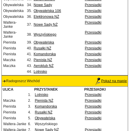
Obywatelska
34.
Nowe Sady
Przesiadki
Obywatelska
35.
Obywatelska 106
Przesiadki
Obywatelska
36.
Elektronowa NŻ
Przesiadki
Waltera-
Przesiadki
37.
Nowe Sady NŻ
Janke
Waltera-
Przesiadki
38.
Wyszyńskiego
Janke
Pienista
39.
Obywatelska
Przesiadki
Pienista
40.
Rusałki NŻ
Przesiadki
Pienista
41.
Komandorska
Przesiadki
Maczka
42.
Pienista NŻ
Przesiadki
Maczka
43.
Aeroklub NŻ
Przesiadki
44.
Lotnisko
Radogoszcz Wschód
Pokaż na mapie
ULICA
PRZYSTANEK
PRZESIADKI
1.
Lotnisko
Przesiadki
Maczka
2.
Pienista NŻ
Przesiadki
Pienista
3.
Komandorska
Przesiadki
Pienista
4.
Rusałki NŻ
Przesiadki
Pienista
5.
Obywatelska
Przesiadki
Waltera-Janke
6.
Wyszyńskiego
Waltera-Janke
7.
Nowe Sady NŻ
Przesiadki