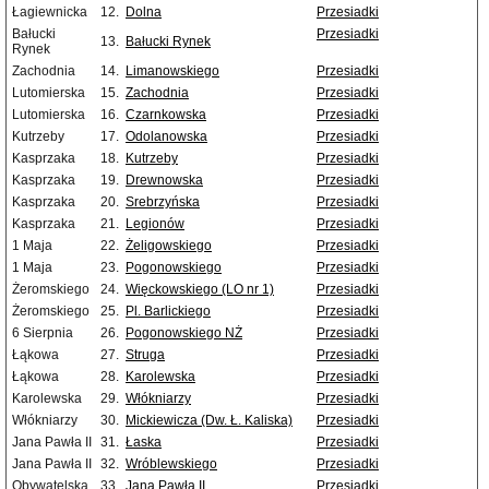
Łagiewnicka
12.
Dolna
Przesiadki
Bałucki
Przesiadki
13.
Bałucki Rynek
Rynek
Zachodnia
14.
Limanowskiego
Przesiadki
Lutomierska
15.
Zachodnia
Przesiadki
Lutomierska
16.
Czarnkowska
Przesiadki
Kutrzeby
17.
Odolanowska
Przesiadki
Kasprzaka
18.
Kutrzeby
Przesiadki
Kasprzaka
19.
Drewnowska
Przesiadki
Kasprzaka
20.
Srebrzyńska
Przesiadki
Kasprzaka
21.
Legionów
Przesiadki
1 Maja
22.
Żeligowskiego
Przesiadki
1 Maja
23.
Pogonowskiego
Przesiadki
Żeromskiego
24.
Więckowskiego (LO nr 1)
Przesiadki
Żeromskiego
25.
Pl. Barlickiego
Przesiadki
6 Sierpnia
26.
Pogonowskiego NŻ
Przesiadki
Łąkowa
27.
Struga
Przesiadki
Łąkowa
28.
Karolewska
Przesiadki
Karolewska
29.
Włókniarzy
Przesiadki
Włókniarzy
30.
Mickiewicza (Dw. Ł. Kaliska)
Przesiadki
Jana Pawła II
31.
Łaska
Przesiadki
Jana Pawła II
32.
Wróblewskiego
Przesiadki
Obywatelska
33.
Jana Pawła II
Przesiadki