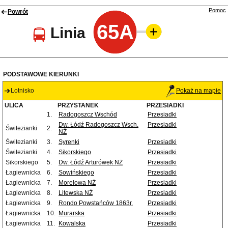
Pomoc
Powrót
65A
Linia
PODSTAWOWE KIERUNKI
Lotnisko
Pokaż na mapie
ULICA
PRZYSTANEK
PRZESIADKI
1.
Radogoszcz Wschód
Przesiadki
Dw. Łódź Radogoszcz Wsch.
Przesiadki
Świtezianki
2.
NŻ
Świtezianki
3.
Syrenki
Przesiadki
Świtezianki
4.
Sikorskiego
Przesiadki
Sikorskiego
5.
Dw. Łódź Arturówek NŻ
Przesiadki
Łagiewnicka
6.
Sowińskiego
Przesiadki
Łagiewnicka
7.
Morelowa NŻ
Przesiadki
Łagiewnicka
8.
Litewska NŻ
Przesiadki
Łagiewnicka
9.
Rondo Powstańców 1863r.
Przesiadki
Łagiewnicka
10.
Murarska
Przesiadki
Łagiewnicka
11.
Kowalska
Przesiadki