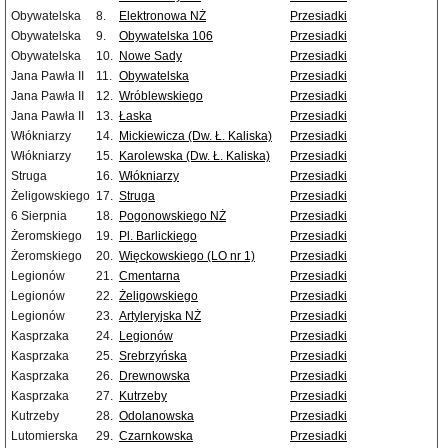
Obywatelska
8.
Elektronowa NŻ
Przesiadki
Obywatelska
9.
Obywatelska 106
Przesiadki
Obywatelska
10.
Nowe Sady
Przesiadki
Jana Pawła II
11.
Obywatelska
Przesiadki
Jana Pawła II
12.
Wróblewskiego
Przesiadki
Jana Pawła II
13.
Łaska
Przesiadki
Włókniarzy
14.
Mickiewicza (Dw. Ł. Kaliska)
Przesiadki
Włókniarzy
15.
Karolewska (Dw. Ł. Kaliska)
Przesiadki
Struga
16.
Włókniarzy
Przesiadki
Żeligowskiego
17.
Struga
Przesiadki
6 Sierpnia
18.
Pogonowskiego NŻ
Przesiadki
Żeromskiego
19.
Pl. Barlickiego
Przesiadki
Żeromskiego
20.
Więckowskiego (LO nr 1)
Przesiadki
Legionów
21.
Cmentarna
Przesiadki
Legionów
22.
Żeligowskiego
Przesiadki
Legionów
23.
Artyleryjska NŻ
Przesiadki
Kasprzaka
24.
Legionów
Przesiadki
Kasprzaka
25.
Srebrzyńska
Przesiadki
Kasprzaka
26.
Drewnowska
Przesiadki
Kasprzaka
27.
Kutrzeby
Przesiadki
Kutrzeby
28.
Odolanowska
Przesiadki
Lutomierska
29.
Czarnkowska
Przesiadki