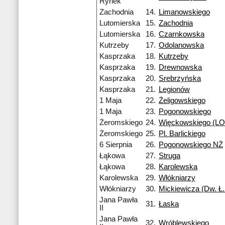
Rynek
Zachodnia
14.
Limanowskiego
Lutomierska
15.
Zachodnia
Lutomierska
16.
Czarnkowska
Kutrzeby
17.
Odolanowska
Kasprzaka
18.
Kutrzeby
Kasprzaka
19.
Drewnowska
Kasprzaka
20.
Srebrzyńska
Kasprzaka
21.
Legionów
1 Maja
22.
Żeligowskiego
1 Maja
23.
Pogonowskiego
Żeromskiego
24.
Więckowskiego (LO 
Żeromskiego
25.
Pl. Barlickiego
6 Sierpnia
26.
Pogonowskiego NŻ
Łąkowa
27.
Struga
Łąkowa
28.
Karolewska
Karolewska
29.
Włókniarzy
Włókniarzy
30.
Mickiewicza (Dw. Ł.
Jana Pawła
31.
Łaska
II
Jana Pawła
32.
Wróblewskiego