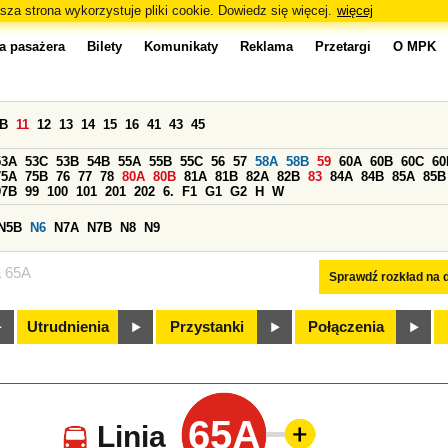
sza strona wykorzystuje pliki cookie. Dowiedz się więcej.
więcej
a pasażera
Bilety
Komunikaty
Reklama
Przetargi
O MPK
0B
11
12
13
14
15
16
41
43
45
53A
53C
53B
54B
55A
55B
55C
56
57
58A
58B
59
60A
60B
60C
60
75A
75B
76
77
78
80A
80B
81A
81B
82A
82B
83
84A
84B
85A
85B
97B
99
100
101
201
202
6.
F1
G1
G2
H
W
N5B
N6
N7A
N7B
N8
N9
a 65A
Sprawdź rozkład na d
Utrudnienia
Przystanki
Połączenia
65A
Linia