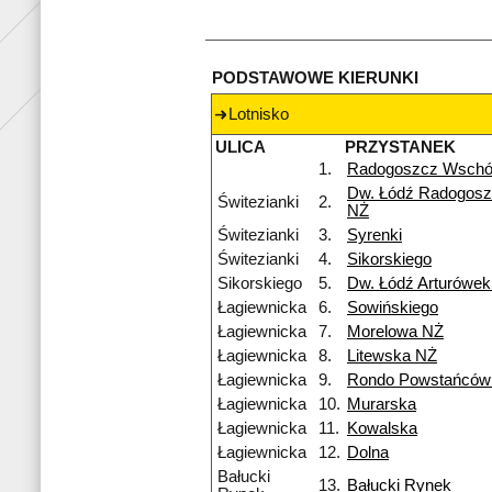
PODSTAWOWE KIERUNKI
Lotnisko
ULICA
PRZYSTANEK
1.
Radogoszcz Wsch
Dw. Łódź Radogosz
Świtezianki
2.
NŻ
Świtezianki
3.
Syrenki
Świtezianki
4.
Sikorskiego
Sikorskiego
5.
Dw. Łódź Arturówe
Łagiewnicka
6.
Sowińskiego
Łagiewnicka
7.
Morelowa NŻ
Łagiewnicka
8.
Litewska NŻ
Łagiewnicka
9.
Rondo Powstańców 
Łagiewnicka
10.
Murarska
Łagiewnicka
11.
Kowalska
Łagiewnicka
12.
Dolna
Bałucki
13.
Bałucki Rynek