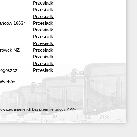
Przesiadki
Przesiadki
Przesiadki
ańców 1863r.
Przesiadki
Przesiadki
Przesiadki
Przesiadki
urówek NŻ
Przesiadki
Przesiadki
Przesiadki
dogoszcz
Przesiadki
 Wschód
ozpowszechnianie ich bez pisemnej zgody MPK-