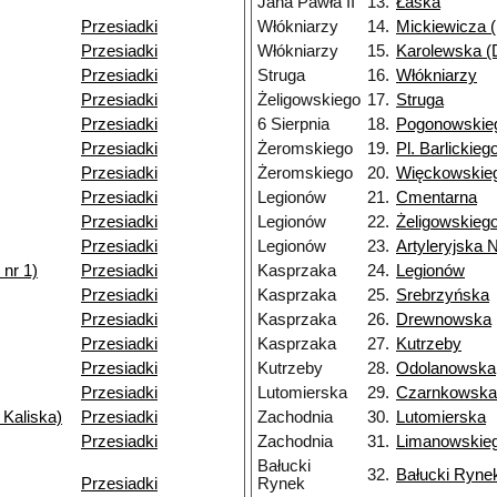
Jana Pawła II
13.
Łaska
Przesiadki
Włókniarzy
14.
Mickiewicza (
Przesiadki
Włókniarzy
15.
Karolewska (D
Przesiadki
Struga
16.
Włókniarzy
Przesiadki
Żeligowskiego
17.
Struga
Przesiadki
6 Sierpnia
18.
Pogonowskie
Przesiadki
Żeromskiego
19.
Pl. Barlickieg
Przesiadki
Żeromskiego
20.
Więckowskieg
Przesiadki
Legionów
21.
Cmentarna
Przesiadki
Legionów
22.
Żeligowskieg
Przesiadki
Legionów
23.
Artyleryjska 
nr 1)
Przesiadki
Kasprzaka
24.
Legionów
Przesiadki
Kasprzaka
25.
Srebrzyńska
Przesiadki
Kasprzaka
26.
Drewnowska
Przesiadki
Kasprzaka
27.
Kutrzeby
Przesiadki
Kutrzeby
28.
Odolanowska
Przesiadki
Lutomierska
29.
Czarnkowska
 Kaliska)
Przesiadki
Zachodnia
30.
Lutomierska
Przesiadki
Zachodnia
31.
Limanowskie
Bałucki
32.
Bałucki Ryne
Przesiadki
Rynek