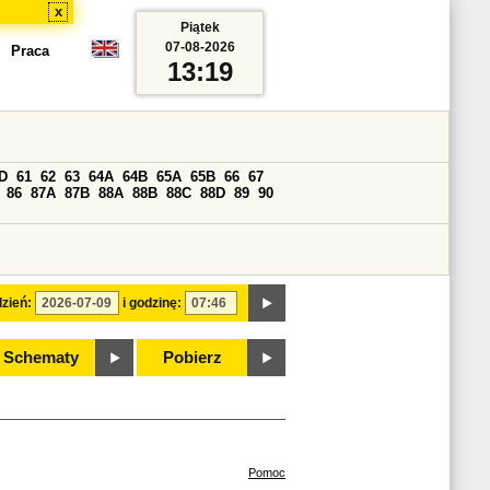
x
Piątek
07-08-2026
Praca
13:19
D
61
62
63
64A
64B
65A
65B
66
67
86
87A
87B
88A
88B
88C
88D
89
90
zień:
i godzinę:
Schematy
Pobierz
Pomoc