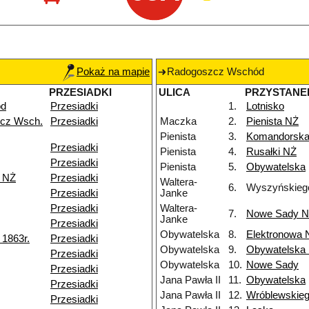
Pokaż na mapie
Radogoszcz Wschód
PRZESIADKI
ULICA
PRZYSTANE
ód
Przesiadki
1.
Lotnisko
cz Wsch.
Przesiadki
Maczka
2.
Pienista NŻ
Pienista
3.
Komandorsk
Przesiadki
Pienista
4.
Rusałki NŻ
Przesiadki
Pienista
5.
Obywatelska
k NŻ
Przesiadki
Waltera-
6.
Wyszyńskieg
Przesiadki
Janke
Przesiadki
Waltera-
7.
Nowe Sady 
Janke
Przesiadki
Obywatelska
8.
Elektronowa 
1863r.
Przesiadki
Obywatelska
9.
Obywatelska
Przesiadki
Obywatelska
10.
Nowe Sady
Przesiadki
Jana Pawła II
11.
Obywatelska
Przesiadki
Jana Pawła II
12.
Wróblewskie
Przesiadki