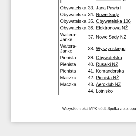
II
Obywatelska
33.
Jana Pawła II
Obywatelska
34.
Nowe Sady
Obywatelska
35.
Obywatelska 106
Obywatelska
36.
Elektronowa NŻ
Waltera-
37.
Nowe Sady NŻ
Janke
Waltera-
38.
Wyszyńskiego
Janke
Pienista
39.
Obywatelska
Pienista
40.
Rusałki NŻ
Pienista
41.
Komandorska
Maczka
42.
Pienista NŻ
Maczka
43.
Aeroklub NŻ
44.
Lotnisko
Wszystkie treści MPK-Łódź Spółka z o.o. op