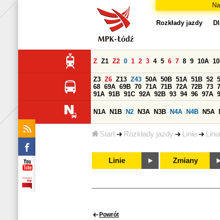
Na
Rozkłady jazdy
Dl
Z
Z1
Z2
0
1
2
3
4
5
6
7
8
9
10A
1
Z3
Z6
Z13
Z43
50A
50B
51A
51B
52
68
69A
69B
70
71A
71B
72A
72B
73
91A
91B
91C
92A
92B
93
94
96
97A
N1A
N1B
N2
N3A
N3B
N4A
N4B
N5A
Start
Rozkłady jazdy
Linie
Lini
Linie
Zmiany
Powrót