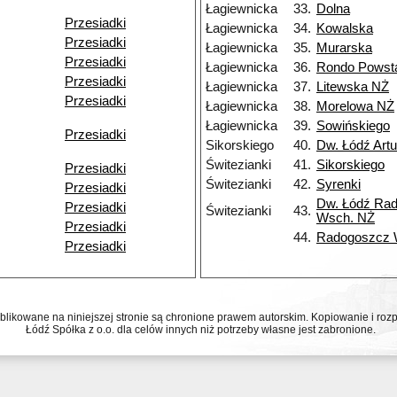
Łagiewnicka
33.
Dolna
Przesiadki
Łagiewnicka
34.
Kowalska
Przesiadki
Łagiewnicka
35.
Murarska
Przesiadki
Łagiewnicka
36.
Rondo Powst
Przesiadki
Łagiewnicka
37.
Litewska NŻ
Przesiadki
Łagiewnicka
38.
Morelowa NŻ
Łagiewnicka
39.
Sowińskiego
Przesiadki
Sikorskiego
40.
Dw. Łódź Art
Świtezianki
41.
Sikorskiego
Przesiadki
Świtezianki
42.
Syrenki
Przesiadki
Dw. Łódź Ra
Przesiadki
Świtezianki
43.
Wsch. NŻ
Przesiadki
44.
Radogoszcz
Przesiadki
ublikowane na niniejszej stronie są chronione prawem autorskim. Kopiowanie i r
Łódź Spółka z o.o. dla celów innych niż potrzeby własne jest zabronione.