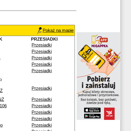
Pokaż na mapie
K
PRZESIADKI
Przesiadki
Przesiadki
a
Przesiadki
Przesiadki
Przesiadki
o
Przesiadki
NŻ
NŻ
Przesiadki
 106
Przesiadki
Przesiadki
Przesiadki
go
Przesiadki