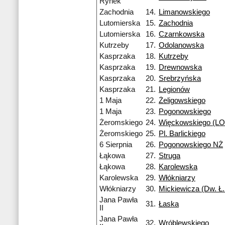
Rynek
Zachodnia
14.
Limanowskiego
Lutomierska
15.
Zachodnia
Lutomierska
16.
Czarnkowska
Kutrzeby
17.
Odolanowska
Kasprzaka
18.
Kutrzeby
Kasprzaka
19.
Drewnowska
Kasprzaka
20.
Srebrzyńska
Kasprzaka
21.
Legionów
1 Maja
22.
Żeligowskiego
1 Maja
23.
Pogonowskiego
Żeromskiego
24.
Więckowskiego (LO 
Żeromskiego
25.
Pl. Barlickiego
6 Sierpnia
26.
Pogonowskiego NŻ
Łąkowa
27.
Struga
Łąkowa
28.
Karolewska
Karolewska
29.
Włókniarzy
Włókniarzy
30.
Mickiewicza (Dw. Ł.
Jana Pawła
31.
Łaska
II
Jana Pawła
32.
Wróblewskiego