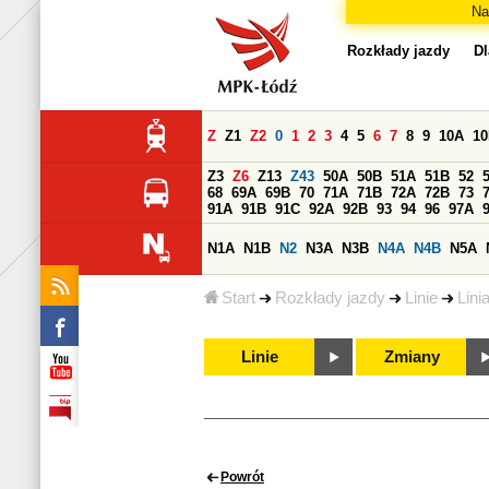
Na
Rozkłady jazdy
Dl
Z
Z1
Z2
0
1
2
3
4
5
6
7
8
9
10A
1
Z3
Z6
Z13
Z43
50A
50B
51A
51B
52
68
69A
69B
70
71A
71B
72A
72B
73
91A
91B
91C
92A
92B
93
94
96
97A
N1A
N1B
N2
N3A
N3B
N4A
N4B
N5A
Start
Rozkłady jazdy
Linie
Lini
Linie
Zmiany
Powrót