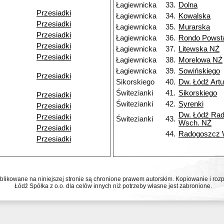
Łagiewnicka
33.
Dolna
Przesiadki
Łagiewnicka
34.
Kowalska
Przesiadki
Łagiewnicka
35.
Murarska
Przesiadki
Łagiewnicka
36.
Rondo Powst
Przesiadki
Łagiewnicka
37.
Litewska NŻ
Przesiadki
Łagiewnicka
38.
Morelowa NŻ
Łagiewnicka
39.
Sowińskiego
Przesiadki
Sikorskiego
40.
Dw. Łódź Art
Świtezianki
41.
Sikorskiego
Przesiadki
Świtezianki
42.
Syrenki
Przesiadki
Dw. Łódź Ra
Przesiadki
Świtezianki
43.
Wsch. NŻ
Przesiadki
44.
Radogoszcz
Przesiadki
ublikowane na niniejszej stronie są chronione prawem autorskim. Kopiowanie i r
Łódź Spółka z o.o. dla celów innych niż potrzeby własne jest zabronione.