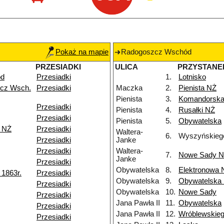
Pokaż na mapie
Radogoszcz Wschód
PRZESIADKI
ULICA
PRZYSTANE
ód
Przesiadki
1.
Lotnisko
cz Wsch.
Przesiadki
Maczka
2.
Pienista NŻ
Pienista
3.
Komandorsk
Przesiadki
Pienista
4.
Rusałki NŻ
Przesiadki
Pienista
5.
Obywatelska
k NŻ
Przesiadki
Waltera-
6.
Wyszyńskieg
Przesiadki
Janke
Przesiadki
Waltera-
7.
Nowe Sady 
Janke
Przesiadki
Obywatelska
8.
Elektronowa 
1863r.
Przesiadki
Obywatelska
9.
Obywatelska
Przesiadki
Obywatelska
10.
Nowe Sady
Przesiadki
Jana Pawła II
11.
Obywatelska
Przesiadki
Jana Pawła II
12.
Wróblewskie
Przesiadki