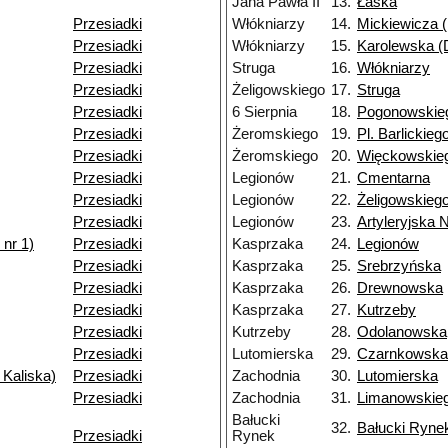
Jana Pawła II
13.
Łaska
Przesiadki
Włókniarzy
14.
Mickiewicza (
Przesiadki
Włókniarzy
15.
Karolewska (D
Przesiadki
Struga
16.
Włókniarzy
Przesiadki
Żeligowskiego
17.
Struga
Przesiadki
6 Sierpnia
18.
Pogonowskie
Przesiadki
Żeromskiego
19.
Pl. Barlickieg
Przesiadki
Żeromskiego
20.
Więckowskieg
Przesiadki
Legionów
21.
Cmentarna
Przesiadki
Legionów
22.
Żeligowskieg
Przesiadki
Legionów
23.
Artyleryjska 
nr 1)
Przesiadki
Kasprzaka
24.
Legionów
Przesiadki
Kasprzaka
25.
Srebrzyńska
Przesiadki
Kasprzaka
26.
Drewnowska
Przesiadki
Kasprzaka
27.
Kutrzeby
Przesiadki
Kutrzeby
28.
Odolanowska
Przesiadki
Lutomierska
29.
Czarnkowska
 Kaliska)
Przesiadki
Zachodnia
30.
Lutomierska
Przesiadki
Zachodnia
31.
Limanowskie
Bałucki
32.
Bałucki Ryne
Przesiadki
Rynek