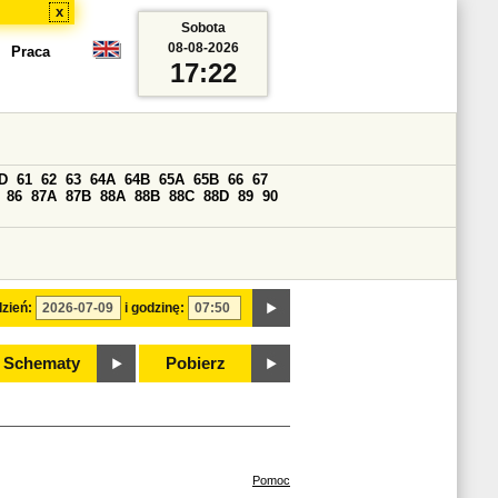
x
Sobota
08-08-2026
Praca
17:22
D
61
62
63
64A
64B
65A
65B
66
67
86
87A
87B
88A
88B
88C
88D
89
90
zień:
i godzinę:
Schematy
Pobierz
Pomoc