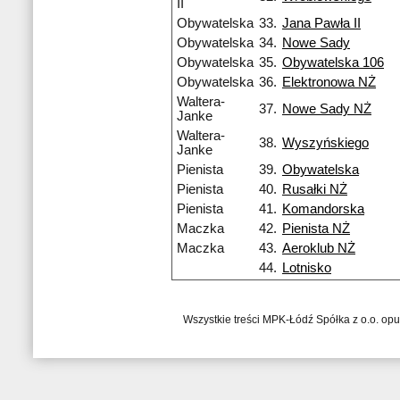
II
Obywatelska
33.
Jana Pawła II
Obywatelska
34.
Nowe Sady
Obywatelska
35.
Obywatelska 106
Obywatelska
36.
Elektronowa NŻ
Waltera-
37.
Nowe Sady NŻ
Janke
Waltera-
38.
Wyszyńskiego
Janke
Pienista
39.
Obywatelska
Pienista
40.
Rusałki NŻ
Pienista
41.
Komandorska
Maczka
42.
Pienista NŻ
Maczka
43.
Aeroklub NŻ
44.
Lotnisko
Wszystkie treści MPK-Łódź Spółka z o.o. op