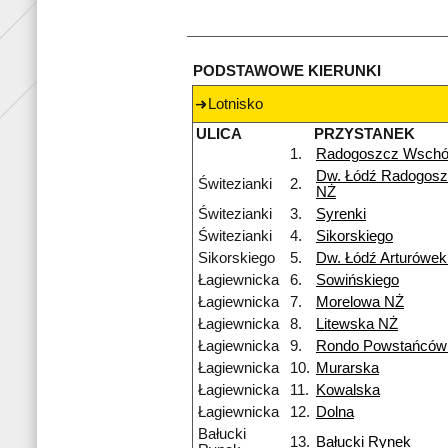
PODSTAWOWE KIERUNKI
Lotnisko
ULICA
PRZYSTANEK
1.
Radogoszcz Wsch
Dw. Łódź Radogosz
Świtezianki
2.
NŻ
Świtezianki
3.
Syrenki
Świtezianki
4.
Sikorskiego
Sikorskiego
5.
Dw. Łódź Arturówe
Łagiewnicka
6.
Sowińskiego
Łagiewnicka
7.
Morelowa NŻ
Łagiewnicka
8.
Litewska NŻ
Łagiewnicka
9.
Rondo Powstańców 
Łagiewnicka
10.
Murarska
Łagiewnicka
11.
Kowalska
Łagiewnicka
12.
Dolna
Bałucki
13.
Bałucki Rynek