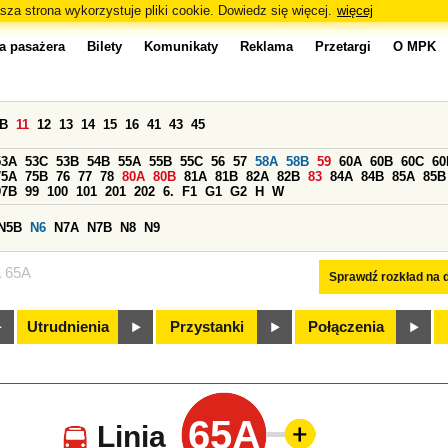
sza strona wykorzystuje pliki cookie. Dowiedz się więcej.
więcej
a pasażera
Bilety
Komunikaty
Reklama
Przetargi
O MPK
0B
11
12
13
14
15
16
41
43
45
53A
53C
53B
54B
55A
55B
55C
56
57
58A
58B
59
60A
60B
60C
60
75A
75B
76
77
78
80A
80B
81A
81B
82A
82B
83
84A
84B
85A
85B
97B
99
100
101
201
202
6.
F1
G1
G2
H
W
N5B
N6
N7A
N7B
N8
N9
a 65A
Sprawdź rozkład na d
Utrudnienia
Przystanki
Połączenia
65A
Linia