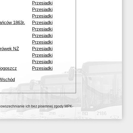
Przesiadki
Przesiadki
Przesiadki
ańców 1863r.
Przesiadki
Przesiadki
Przesiadki
Przesiadki
urówek NŻ
Przesiadki
Przesiadki
Przesiadki
dogoszcz
Przesiadki
 Wschód
ozpowszechnianie ich bez pisemnej zgody MPK-