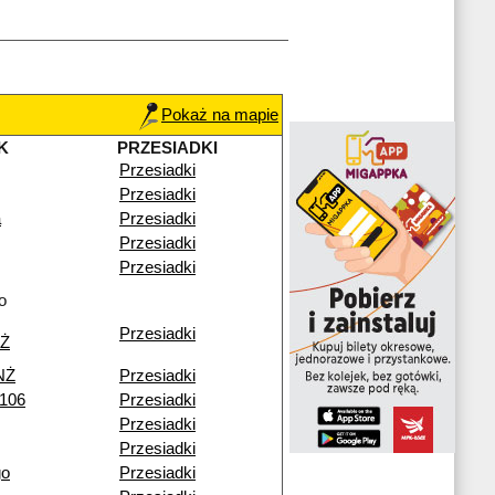
Pokaż na mapie
K
PRZESIADKI
Przesiadki
Przesiadki
a
Przesiadki
Przesiadki
Przesiadki
o
Przesiadki
NŻ
NŻ
Przesiadki
 106
Przesiadki
Przesiadki
Przesiadki
go
Przesiadki