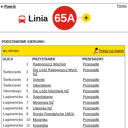
Pomoc
Powrót
65A
Linia
PODSTAWOWE KIERUNKI
Lotnisko
Pokaż na mapie
ULICA
PRZYSTANEK
PRZESIADKI
1.
Radogoszcz Wschód
Przesiadki
Dw. Łódź Radogoszcz Wsch.
Przesiadki
Świtezianki
2.
NŻ
Świtezianki
3.
Syrenki
Przesiadki
Świtezianki
4.
Sikorskiego
Przesiadki
Sikorskiego
5.
Dw. Łódź Arturówek NŻ
Przesiadki
Łagiewnicka
6.
Sowińskiego
Przesiadki
Łagiewnicka
7.
Morelowa NŻ
Przesiadki
Łagiewnicka
8.
Litewska NŻ
Przesiadki
Łagiewnicka
9.
Rondo Powstańców 1863r.
Przesiadki
Łagiewnicka
10.
Murarska
Przesiadki
Łagiewnicka
11.
Kowalska
Przesiadki