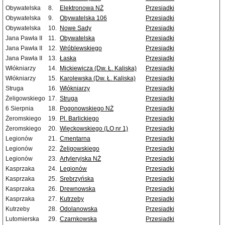
Obywatelska
8.
Elektronowa NŻ
Przesiadki
Obywatelska
9.
Obywatelska 106
Przesiadki
Obywatelska
10.
Nowe Sady
Przesiadki
Jana Pawła II
11.
Obywatelska
Przesiadki
Jana Pawła II
12.
Wróblewskiego
Przesiadki
Jana Pawła II
13.
Łaska
Przesiadki
Włókniarzy
14.
Mickiewicza (Dw. Ł. Kaliska)
Przesiadki
Włókniarzy
15.
Karolewska (Dw. Ł. Kaliska)
Przesiadki
Struga
16.
Włókniarzy
Przesiadki
Żeligowskiego
17.
Struga
Przesiadki
6 Sierpnia
18.
Pogonowskiego NŻ
Przesiadki
Żeromskiego
19.
Pl. Barlickiego
Przesiadki
Żeromskiego
20.
Więckowskiego (LO nr 1)
Przesiadki
Legionów
21.
Cmentarna
Przesiadki
Legionów
22.
Żeligowskiego
Przesiadki
Legionów
23.
Artyleryjska NŻ
Przesiadki
Kasprzaka
24.
Legionów
Przesiadki
Kasprzaka
25.
Srebrzyńska
Przesiadki
Kasprzaka
26.
Drewnowska
Przesiadki
Kasprzaka
27.
Kutrzeby
Przesiadki
Kutrzeby
28.
Odolanowska
Przesiadki
Lutomierska
29.
Czarnkowska
Przesiadki