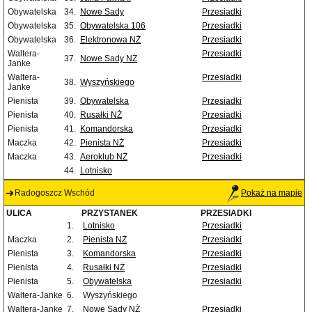
Obywatelska
34.
Nowe Sady
Przesiadki
Obywatelska
35.
Obywatelska 106
Przesiadki
Obywatelska
36.
Elektronowa NŻ
Przesiadki
Waltera-
Przesiadki
37.
Nowe Sady NŻ
Janke
Waltera-
Przesiadki
38.
Wyszyńskiego
Janke
Pienista
39.
Obywatelska
Przesiadki
Pienista
40.
Rusałki NŻ
Przesiadki
Pienista
41.
Komandorska
Przesiadki
Maczka
42.
Pienista NŻ
Przesiadki
Maczka
43.
Aeroklub NŻ
Przesiadki
44.
Lotnisko
Radogoszcz Wschód
Pokaż na mapie
ULICA
PRZYSTANEK
PRZESIADKI
1.
Lotnisko
Przesiadki
Maczka
2.
Pienista NŻ
Przesiadki
Pienista
3.
Komandorska
Przesiadki
Pienista
4.
Rusałki NŻ
Przesiadki
Pienista
5.
Obywatelska
Przesiadki
Waltera-Janke
6.
Wyszyńskiego
Waltera-Janke
7.
Nowe Sady NŻ
Przesiadki