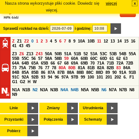
Nasza strona wykorzystuje pliki cookie. Dowiedz się
więcej
x
#
więcej.
Sprawdź rozkład na dzień:
i godzinę:
Z
Z1
Z2
0
1
2
3
4
5
6
7
8
9
10A
10B
11
12
13
14
15
16
41
43
45
Z3
Z6
Z13
Z43
50A
50B
51A
51B
52
53A
53C
53B
54B
55A
55B
55C
56
57
58A
58B
59
60A
60B
60C
60D
61
62
63
64A
64B
65A
65B
66
67
68
69A
69B
70
71A
71B
72A
72B
73
75A
75B
76
77
78
80A
80B
81A
81B
82A
82B
83
84A
84B
85A
85B
86
87A
87B
88A
88B
88C
88D
89
90
91A
91B
91C
92A
92B
93
94
96
97A
97B
99
100
101
201
202
6.
F1
G1
G2
H
W
N1A
N1B
N2
N3A
N3B
N4A
N4B
N5A
N5B
N6
N7A
N7B
N8
N9
Linie
Zmiany
Utrudnienia
Przystanki
Połączenia
Schematy
Pobierz