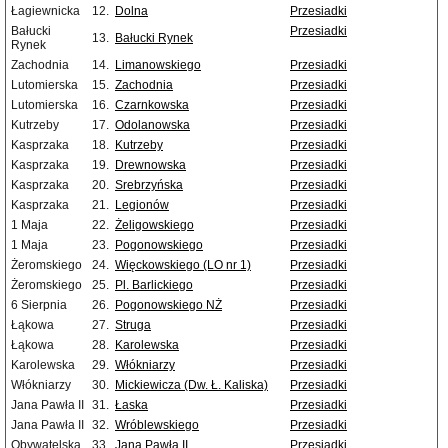
Łagiewnicka
12.
Dolna
Przesiadki
Bałucki
Przesiadki
13.
Bałucki Rynek
Rynek
Zachodnia
14.
Limanowskiego
Przesiadki
Lutomierska
15.
Zachodnia
Przesiadki
Lutomierska
16.
Czarnkowska
Przesiadki
Kutrzeby
17.
Odolanowska
Przesiadki
Kasprzaka
18.
Kutrzeby
Przesiadki
Kasprzaka
19.
Drewnowska
Przesiadki
Kasprzaka
20.
Srebrzyńska
Przesiadki
Kasprzaka
21.
Legionów
Przesiadki
1 Maja
22.
Żeligowskiego
Przesiadki
1 Maja
23.
Pogonowskiego
Przesiadki
Żeromskiego
24.
Więckowskiego (LO nr 1)
Przesiadki
Żeromskiego
25.
Pl. Barlickiego
Przesiadki
6 Sierpnia
26.
Pogonowskiego NŻ
Przesiadki
Łąkowa
27.
Struga
Przesiadki
Łąkowa
28.
Karolewska
Przesiadki
Karolewska
29.
Włókniarzy
Przesiadki
Włókniarzy
30.
Mickiewicza (Dw. Ł. Kaliska)
Przesiadki
Jana Pawła II
31.
Łaska
Przesiadki
Jana Pawła II
32.
Wróblewskiego
Przesiadki
Obywatelska
33.
Jana Pawła II
Przesiadki