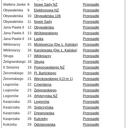
Waltera-Janke
8.
Nowe Sady NŻ
Przesiadki
Obywatelska
9.
Elektronowa NŻ
Przesiadki
Obywatelska
10.
Obywatelska 106
Przesiadki
Obywatelska
11.
Nowe Sady
Przesiadki
Jana Pawła II
12.
Obywatelska
Przesiadki
Jana Pawła II
13.
Wróblewskiego
Przesiadki
Jana Pawła II
14.
Łaska
Przesiadki
Włókniarzy
15.
Mickiewicza (Dw. Ł. Kaliska)
Przesiadki
Włókniarzy
16.
Karolewska (Dw. Ł. Kaliska)
Przesiadki
Struga
17.
Włókniarzy
Przesiadki
Żeligowskiego
18.
Struga
Przesiadki
6 Sierpnia
19.
Pogonowskiego NŻ
Przesiadki
Żeromskiego
20.
Pl. Barlickiego
Przesiadki
Żeromskiego
21.
Więckowskiego (LO nr 1)
Przesiadki
Legionów
22.
Cmentarna
Przesiadki
Legionów
23.
Żeligowskiego
Przesiadki
Legionów
24.
Artyleryjska NŻ
Przesiadki
Kasprzaka
25.
Legionów
Przesiadki
Kasprzaka
26.
Srebrzyńska
Przesiadki
Kasprzaka
27.
Drewnowska
Przesiadki
Kasprzaka
28.
Kutrzeby
Przesiadki
Kutrzeby
29.
Odolanowska
Przesiadki