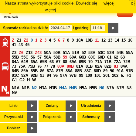
Nasza strona wykorzystuje pliki cookie. Dowiedz się
więcej
x
#
więcej.
Sprawdź rozkład na dzień:
i godzinę:
Z
Z1
Z2
0
1
2
3
4
5
6
7
8
9
10A
10B
11
12
13
14
15
16
41
43
45
Z3
Z6
Z13
Z43
50A
50B
51A
51B
52
53A
53C
53B
54B
55A
55B
55C
56
57
58A
58B
59
60A
60B
60C
60D
61
62
63
64A
64B
65A
65B
66
67
68
69A
69B
70
71A
71B
72A
72B
73
75A
75B
76
77
78
80A
80B
81A
81B
82A
82B
83
84A
84B
85A
85B
86
87A
87B
88A
88B
88C
88D
89
90
91A
91B
91C
92A
92B
93
94
96
97A
97B
99
100
101
201
202
6.
F1
G1
G2
H
W
N1A
N1B
N2
N3A
N3B
N4A
N4B
N5A
N5B
N6
N7A
N7B
N8
N9
Linie
Zmiany
Utrudnienia
Przystanki
Połączenia
Schematy
Pobierz