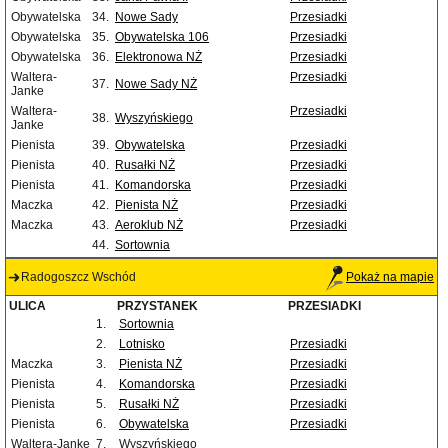
Obywatelska
34.
Nowe Sady
Przesiadki
Obywatelska
35.
Obywatelska 106
Przesiadki
Obywatelska
36.
Elektronowa NŻ
Przesiadki
Waltera-
Przesiadki
37.
Nowe Sady NŻ
Janke
Waltera-
Przesiadki
38.
Wyszyńskiego
Janke
Pienista
39.
Obywatelska
Przesiadki
Pienista
40.
Rusałki NŻ
Przesiadki
Pienista
41.
Komandorska
Przesiadki
Maczka
42.
Pienista NŻ
Przesiadki
Maczka
43.
Aeroklub NŻ
Przesiadki
44.
Sortownia
Radogoszcz Wschód
Pokaż na mapie
ULICA
PRZYSTANEK
PRZESIADKI
1.
Sortownia
2.
Lotnisko
Przesiadki
Maczka
3.
Pienista NŻ
Przesiadki
Pienista
4.
Komandorska
Przesiadki
Pienista
5.
Rusałki NŻ
Przesiadki
Pienista
6.
Obywatelska
Przesiadki
Waltera-Janke
7.
Wyszyńskiego