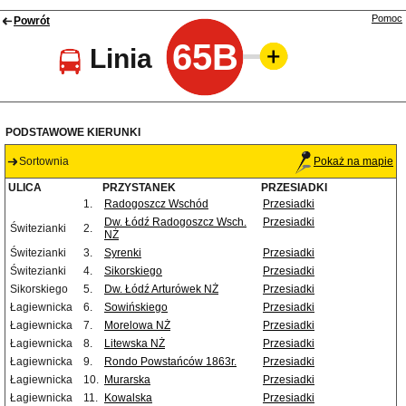
Pomoc
Powrót
65B
Linia
PODSTAWOWE KIERUNKI
Sortownia
Pokaż na mapie
ULICA
PRZYSTANEK
PRZESIADKI
1.
Radogoszcz Wschód
Przesiadki
Dw. Łódź Radogoszcz Wsch.
Przesiadki
Świtezianki
2.
NŻ
Świtezianki
3.
Syrenki
Przesiadki
Świtezianki
4.
Sikorskiego
Przesiadki
Sikorskiego
5.
Dw. Łódź Arturówek NŻ
Przesiadki
Łagiewnicka
6.
Sowińskiego
Przesiadki
Łagiewnicka
7.
Morelowa NŻ
Przesiadki
Łagiewnicka
8.
Litewska NŻ
Przesiadki
Łagiewnicka
9.
Rondo Powstańców 1863r.
Przesiadki
Łagiewnicka
10.
Murarska
Przesiadki
Łagiewnicka
11.
Kowalska
Przesiadki