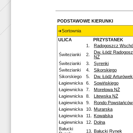
PODSTAWOWE KIERUNKI
Sortownia
ULICA
PRZYSTANEK
1.
Radogoszcz Wsch
Dw. Łódź Radogosz
Świtezianki
2.
NŻ
Świtezianki
3.
Syrenki
Świtezianki
4.
Sikorskiego
Sikorskiego
5.
Dw. Łódź Arturówe
Łagiewnicka
6.
Sowińskiego
Łagiewnicka
7.
Morelowa NŻ
Łagiewnicka
8.
Litewska NŻ
Łagiewnicka
9.
Rondo Powstańców 
Łagiewnicka
10.
Murarska
Łagiewnicka
11.
Kowalska
Łagiewnicka
12.
Dolna
Bałucki
13.
Bałucki Rynek