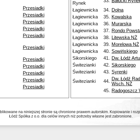
33.
Bałucki Ryne
Rynek
Przesiadki
Łagiewnicka
34.
Dolna
Przesiadki
Łagiewnicka
35.
Kowalska
Przesiadki
Łagiewnicka
36.
Murarska
Przesiadki
Łagiewnicka
37.
Rondo Powst
Przesiadki
Łagiewnicka
38.
Litewska NŻ
Łagiewnicka
39.
Morelowa NŻ
Przesiadki
Łagiewnicka
40.
Sowińskiego
Sikorskiego
41.
Dw. Łódź Art
Przesiadki
Świtezianki
42.
Sikorskiego
Przesiadki
Świtezianki
43.
Syrenki
Przesiadki
Dw. Łódź Ra
Przesiadki
Świtezianki
44.
Wsch. NŻ
Przesiadki
45.
Radogoszcz
ublikowane na niniejszej stronie są chronione prawem autorskim. Kopiowanie i r
Łódź Spółka z o.o. dla celów innych niż potrzeby własne jest zabronione.