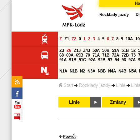
Na
Rozkłady jazdy
Dl
Z
Z1
Z2
0
1
2
3
4
5
6
7
8
9
10A
1
Z3
Z6
Z13
Z43
50A
50B
51A
51B
52
68
69A
69B
70
71A
71B
72A
72B
73
91A
91B
91C
92A
92B
93
94
96
97A
N1A
N1B
N2
N3A
N3B
N4A
N4B
N5A
Start
Rozkłady jazdy
Linie
Lini
Linie
Zmiany
Powrót