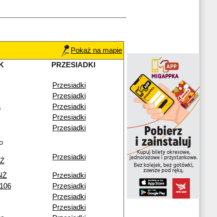
Pokaż na mapie
K
PRZESIADKI
Przesiadki
Przesiadki
a
Przesiadki
Przesiadki
Przesiadki
o
Przesiadki
NŻ
NŻ
Przesiadki
 106
Przesiadki
Przesiadki
Przesiadki