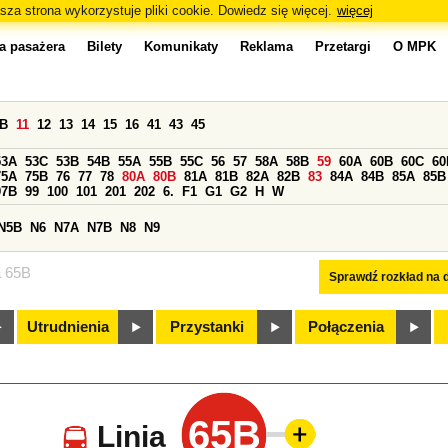
sza strona wykorzystuje pliki cookie. Dowiedz się więcej.
więcej
a pasażera
Bilety
Komunikaty
Reklama
Przetargi
O MPK
0B
11
12
13
14
15
16
41
43
45
53A
53C
53B
54B
55A
55B
55C
56
57
58A
58B
59
60A
60B
60C
60
75A
75B
76
77
78
80A
80B
81A
81B
82A
82B
83
84A
84B
85A
85B
97B
99
100
101
201
202
6.
F1
G1
G2
H
W
N5B
N6
N7A
N7B
N8
N9
a 65B
Sprawdź rozkład na d
Utrudnienia
Przystanki
Połączenia
65B
Linia