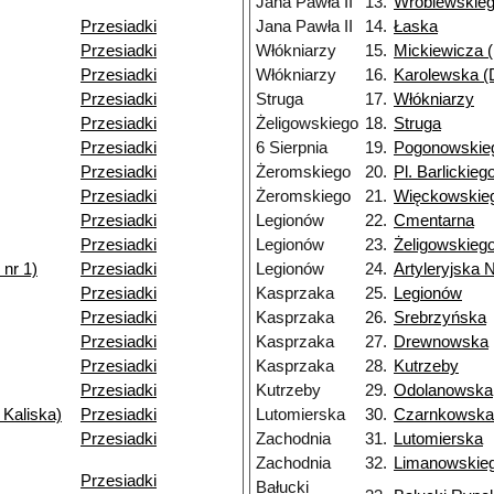
Jana Pawła II
13.
Wróblewskie
Przesiadki
Jana Pawła II
14.
Łaska
Przesiadki
Włókniarzy
15.
Mickiewicza (
Przesiadki
Włókniarzy
16.
Karolewska (D
Przesiadki
Struga
17.
Włókniarzy
Przesiadki
Żeligowskiego
18.
Struga
Przesiadki
6 Sierpnia
19.
Pogonowskie
Przesiadki
Żeromskiego
20.
Pl. Barlickieg
Przesiadki
Żeromskiego
21.
Więckowskieg
Przesiadki
Legionów
22.
Cmentarna
Przesiadki
Legionów
23.
Żeligowskieg
nr 1)
Przesiadki
Legionów
24.
Artyleryjska 
Przesiadki
Kasprzaka
25.
Legionów
Przesiadki
Kasprzaka
26.
Srebrzyńska
Przesiadki
Kasprzaka
27.
Drewnowska
Przesiadki
Kasprzaka
28.
Kutrzeby
Przesiadki
Kutrzeby
29.
Odolanowska
 Kaliska)
Przesiadki
Lutomierska
30.
Czarnkowska
Przesiadki
Zachodnia
31.
Lutomierska
Zachodnia
32.
Limanowskie
Przesiadki
Bałucki