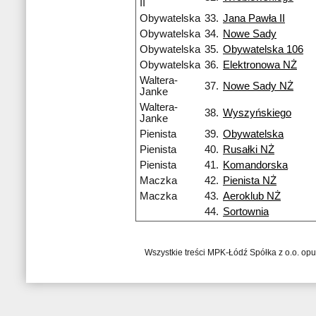
II
Obywatelska
33.
Jana Pawła II
Obywatelska
34.
Nowe Sady
Obywatelska
35.
Obywatelska 106
Obywatelska
36.
Elektronowa NŻ
Waltera-
37.
Nowe Sady NŻ
Janke
Waltera-
38.
Wyszyńskiego
Janke
Pienista
39.
Obywatelska
Pienista
40.
Rusałki NŻ
Pienista
41.
Komandorska
Maczka
42.
Pienista NŻ
Maczka
43.
Aeroklub NŻ
44.
Sortownia
Wszystkie treści MPK-Łódź Spółka z o.o. op