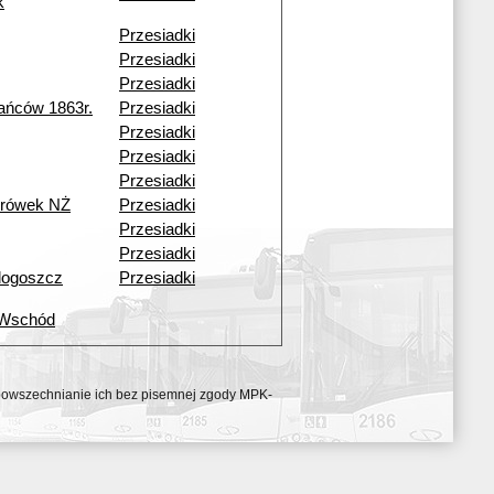
k
Przesiadki
Przesiadki
Przesiadki
ańców 1863r.
Przesiadki
Przesiadki
Przesiadki
Przesiadki
urówek NŻ
Przesiadki
Przesiadki
Przesiadki
dogoszcz
Przesiadki
 Wschód
ozpowszechnianie ich bez pisemnej zgody MPK-