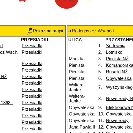
Pokaż na mapie
Radogoszcz Wschód
PRZESIADKI
ULICA
PRZYSTANE
ód
Przesiadki
1.
Sortownia
cz Wsch.
Przesiadki
2.
Lotnisko
Maczka
3.
Pienista NŻ
Przesiadki
Pienista
4.
Komandorsk
Przesiadki
Pienista
5.
Rusałki NŻ
k NŻ
Przesiadki
Pienista
6.
Obywatelska
Przesiadki
Waltera-
7.
Wyszyńskieg
Przesiadki
Janke
Przesiadki
Waltera-
8.
Nowe Sady 
Janke
1863r.
Przesiadki
Obywatelska
9.
Elektronowa 
Przesiadki
Obywatelska
10.
Obywatelska
Przesiadki
Obywatelska
11.
Nowe Sady
Przesiadki
Jana Pawła II
12.
Obywatelska
Przesiadki