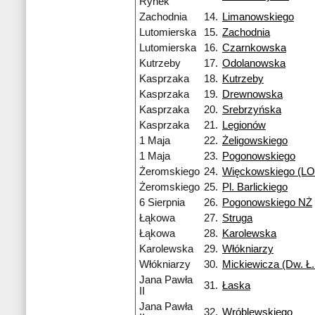
Rynek
Zachodnia
14.
Limanowskiego
Lutomierska
15.
Zachodnia
Lutomierska
16.
Czarnkowska
Kutrzeby
17.
Odolanowska
Kasprzaka
18.
Kutrzeby
Kasprzaka
19.
Drewnowska
Kasprzaka
20.
Srebrzyńska
Kasprzaka
21.
Legionów
1 Maja
22.
Żeligowskiego
1 Maja
23.
Pogonowskiego
Żeromskiego
24.
Więckowskiego (LO 
Żeromskiego
25.
Pl. Barlickiego
6 Sierpnia
26.
Pogonowskiego NŻ
Łąkowa
27.
Struga
Łąkowa
28.
Karolewska
Karolewska
29.
Włókniarzy
Włókniarzy
30.
Mickiewicza (Dw. Ł.
Jana Pawła
31.
Łaska
II
Jana Pawła
32.
Wróblewskiego