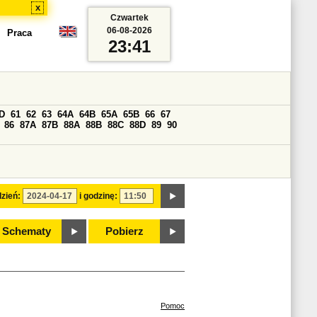
x
Czwartek
06-08-2026
Praca
23:41
D
61
62
63
64A
64B
65A
65B
66
67
86
87A
87B
88A
88B
88C
88D
89
90
zień:
i godzinę:
Schematy
Pobierz
Pomoc