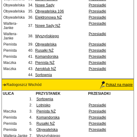
Obywatelska
34.
Nowe Sady
Przesiadki
Obywatelska
35.
Obywatelska 106
Przesiadki
Obywatelska
36.
Elektronowa NŻ
Przesiadki
Waltera-
Przesiadki
37.
Nowe Sady NŻ
Janke
Waltera-
Przesiadki
38.
Wyszyńskiego
Janke
Pienista
39.
Obywatelska
Przesiadki
Pienista
40.
Rusałki NŻ
Przesiadki
Pienista
41.
Komandorska
Przesiadki
Maczka
42.
Pienista NŻ
Przesiadki
Maczka
43.
Aeroklub NŻ
Przesiadki
44.
Sortownia
Radogoszcz Wschód
Pokaż na mapie
ULICA
PRZYSTANEK
PRZESIADKI
1.
Sortownia
2.
Lotnisko
Przesiadki
Maczka
3.
Pienista NŻ
Przesiadki
Pienista
4.
Komandorska
Przesiadki
Pienista
5.
Rusałki NŻ
Przesiadki
Pienista
6.
Obywatelska
Przesiadki
Waltera-Janke
7.
Wyszyńskiego