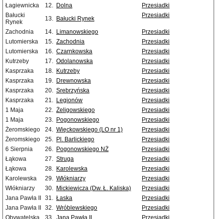
Łagiewnicka
12.
Dolna
Przesiadki
Bałucki
Przesiadki
13.
Bałucki Rynek
Rynek
Zachodnia
14.
Limanowskiego
Przesiadki
Lutomierska
15.
Zachodnia
Przesiadki
Lutomierska
16.
Czarnkowska
Przesiadki
Kutrzeby
17.
Odolanowska
Przesiadki
Kasprzaka
18.
Kutrzeby
Przesiadki
Kasprzaka
19.
Drewnowska
Przesiadki
Kasprzaka
20.
Srebrzyńska
Przesiadki
Kasprzaka
21.
Legionów
Przesiadki
1 Maja
22.
Żeligowskiego
Przesiadki
1 Maja
23.
Pogonowskiego
Przesiadki
Żeromskiego
24.
Więckowskiego (LO nr 1)
Przesiadki
Żeromskiego
25.
Pl. Barlickiego
Przesiadki
6 Sierpnia
26.
Pogonowskiego NŻ
Przesiadki
Łąkowa
27.
Struga
Przesiadki
Łąkowa
28.
Karolewska
Przesiadki
Karolewska
29.
Włókniarzy
Przesiadki
Włókniarzy
30.
Mickiewicza (Dw. Ł. Kaliska)
Przesiadki
Jana Pawła II
31.
Łaska
Przesiadki
Jana Pawła II
32.
Wróblewskiego
Przesiadki
Obywatelska
33.
Jana Pawła II
Przesiadki