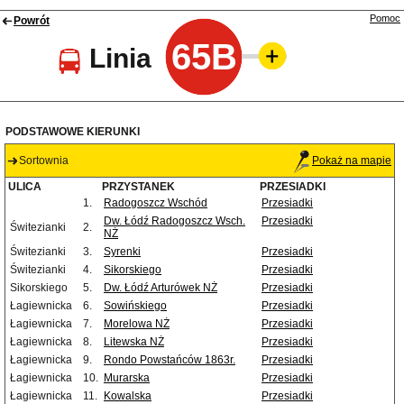
Pomoc
Powrót
65B
Linia
PODSTAWOWE KIERUNKI
Sortownia
Pokaż na mapie
ULICA
PRZYSTANEK
PRZESIADKI
1.
Radogoszcz Wschód
Przesiadki
Dw. Łódź Radogoszcz Wsch.
Przesiadki
Świtezianki
2.
NŻ
Świtezianki
3.
Syrenki
Przesiadki
Świtezianki
4.
Sikorskiego
Przesiadki
Sikorskiego
5.
Dw. Łódź Arturówek NŻ
Przesiadki
Łagiewnicka
6.
Sowińskiego
Przesiadki
Łagiewnicka
7.
Morelowa NŻ
Przesiadki
Łagiewnicka
8.
Litewska NŻ
Przesiadki
Łagiewnicka
9.
Rondo Powstańców 1863r.
Przesiadki
Łagiewnicka
10.
Murarska
Przesiadki
Łagiewnicka
11.
Kowalska
Przesiadki