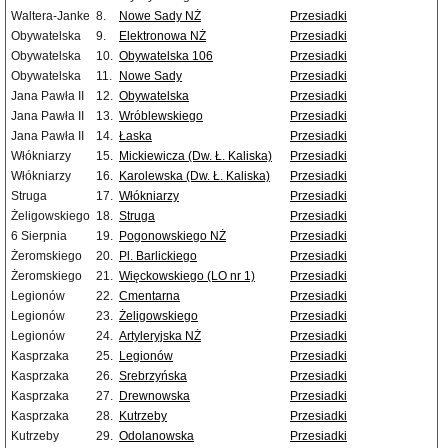
Waltera-Janke
8.
Nowe Sady NŻ
Przesiadki
Obywatelska
9.
Elektronowa NŻ
Przesiadki
Obywatelska
10.
Obywatelska 106
Przesiadki
Obywatelska
11.
Nowe Sady
Przesiadki
Jana Pawła II
12.
Obywatelska
Przesiadki
Jana Pawła II
13.
Wróblewskiego
Przesiadki
Jana Pawła II
14.
Łaska
Przesiadki
Włókniarzy
15.
Mickiewicza (Dw. Ł. Kaliska)
Przesiadki
Włókniarzy
16.
Karolewska (Dw. Ł. Kaliska)
Przesiadki
Struga
17.
Włókniarzy
Przesiadki
Żeligowskiego
18.
Struga
Przesiadki
6 Sierpnia
19.
Pogonowskiego NŻ
Przesiadki
Żeromskiego
20.
Pl. Barlickiego
Przesiadki
Żeromskiego
21.
Więckowskiego (LO nr 1)
Przesiadki
Legionów
22.
Cmentarna
Przesiadki
Legionów
23.
Żeligowskiego
Przesiadki
Legionów
24.
Artyleryjska NŻ
Przesiadki
Kasprzaka
25.
Legionów
Przesiadki
Kasprzaka
26.
Srebrzyńska
Przesiadki
Kasprzaka
27.
Drewnowska
Przesiadki
Kasprzaka
28.
Kutrzeby
Przesiadki
Kutrzeby
29.
Odolanowska
Przesiadki