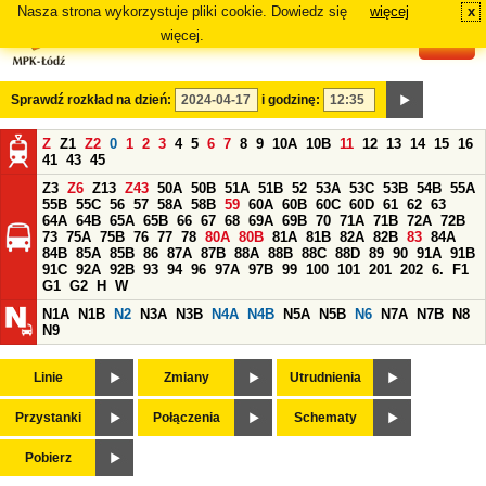
Nasza strona wykorzystuje pliki cookie. Dowiedz się
więcej
x
#
więcej.
Sprawdź rozkład na dzień:
i godzinę:
Z
Z1
Z2
0
1
2
3
4
5
6
7
8
9
10A
10B
11
12
13
14
15
16
41
43
45
Z3
Z6
Z13
Z43
50A
50B
51A
51B
52
53A
53C
53B
54B
55A
55B
55C
56
57
58A
58B
59
60A
60B
60C
60D
61
62
63
64A
64B
65A
65B
66
67
68
69A
69B
70
71A
71B
72A
72B
73
75A
75B
76
77
78
80A
80B
81A
81B
82A
82B
83
84A
84B
85A
85B
86
87A
87B
88A
88B
88C
88D
89
90
91A
91B
91C
92A
92B
93
94
96
97A
97B
99
100
101
201
202
6.
F1
G1
G2
H
W
N1A
N1B
N2
N3A
N3B
N4A
N4B
N5A
N5B
N6
N7A
N7B
N8
N9
Linie
Zmiany
Utrudnienia
Przystanki
Połączenia
Schematy
Pobierz