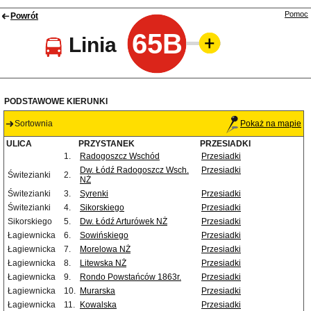
Pomoc
Powrót
65B
Linia
PODSTAWOWE KIERUNKI
Sortownia
Pokaż na mapie
ULICA
PRZYSTANEK
PRZESIADKI
1.
Radogoszcz Wschód
Przesiadki
Dw. Łódź Radogoszcz Wsch.
Przesiadki
Świtezianki
2.
NŻ
Świtezianki
3.
Syrenki
Przesiadki
Świtezianki
4.
Sikorskiego
Przesiadki
Sikorskiego
5.
Dw. Łódź Arturówek NŻ
Przesiadki
Łagiewnicka
6.
Sowińskiego
Przesiadki
Łagiewnicka
7.
Morelowa NŻ
Przesiadki
Łagiewnicka
8.
Litewska NŻ
Przesiadki
Łagiewnicka
9.
Rondo Powstańców 1863r.
Przesiadki
Łagiewnicka
10.
Murarska
Przesiadki
Łagiewnicka
11.
Kowalska
Przesiadki