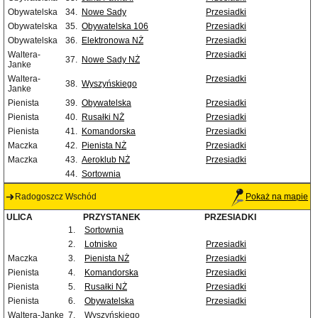
Obywatelska
34.
Nowe Sady
Przesiadki
Obywatelska
35.
Obywatelska 106
Przesiadki
Obywatelska
36.
Elektronowa NŻ
Przesiadki
Waltera-
Przesiadki
37.
Nowe Sady NŻ
Janke
Waltera-
Przesiadki
38.
Wyszyńskiego
Janke
Pienista
39.
Obywatelska
Przesiadki
Pienista
40.
Rusałki NŻ
Przesiadki
Pienista
41.
Komandorska
Przesiadki
Maczka
42.
Pienista NŻ
Przesiadki
Maczka
43.
Aeroklub NŻ
Przesiadki
44.
Sortownia
Radogoszcz Wschód
Pokaż na mapie
ULICA
PRZYSTANEK
PRZESIADKI
1.
Sortownia
2.
Lotnisko
Przesiadki
Maczka
3.
Pienista NŻ
Przesiadki
Pienista
4.
Komandorska
Przesiadki
Pienista
5.
Rusałki NŻ
Przesiadki
Pienista
6.
Obywatelska
Przesiadki
Waltera-Janke
7.
Wyszyńskiego