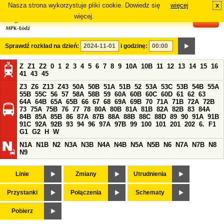
Nasza strona wykorzystuje pliki cookie. Dowiedz się
więcej
x
#
więcej.
Sprawdź rozkład na dzień:
i godzinę:
Z
Z1
Z2
0
1
2
3
4
5
6
7
8
9
10A
10B
11
12
13
14
15
16
41
43
45
Z3
Z6
Z13
Z43
50A
50B
51A
51B
52
53A
53C
53B
54B
55A
55B
55C
56
57
58A
58B
59
60A
60B
60C
60D
61
62
63
64A
64B
65A
65B
66
67
68
69A
69B
70
71A
71B
72A
72B
73
75A
75B
76
77
78
80A
80B
81A
81B
82A
82B
83
84A
84B
85A
85B
86
87A
87B
88A
88B
88C
88D
89
90
91A
91B
91C
92A
92B
93
94
96
97A
97B
99
100
101
201
202
6.
F1
G1
G2
H
W
N1A
N1B
N2
N3A
N3B
N4A
N4B
N5A
N5B
N6
N7A
N7B
N8
N9
Linie
Zmiany
Utrudnienia
Przystanki
Połączenia
Schematy
Pobierz