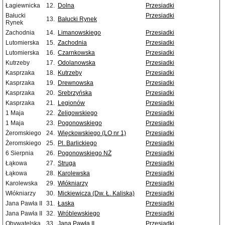
Łagiewnicka
12.
Dolna
Przesiadki
Bałucki
Przesiadki
13.
Bałucki Rynek
Rynek
Zachodnia
14.
Limanowskiego
Przesiadki
Lutomierska
15.
Zachodnia
Przesiadki
Lutomierska
16.
Czarnkowska
Przesiadki
Kutrzeby
17.
Odolanowska
Przesiadki
Kasprzaka
18.
Kutrzeby
Przesiadki
Kasprzaka
19.
Drewnowska
Przesiadki
Kasprzaka
20.
Srebrzyńska
Przesiadki
Kasprzaka
21.
Legionów
Przesiadki
1 Maja
22.
Żeligowskiego
Przesiadki
1 Maja
23.
Pogonowskiego
Przesiadki
Żeromskiego
24.
Więckowskiego (LO nr 1)
Przesiadki
Żeromskiego
25.
Pl. Barlickiego
Przesiadki
6 Sierpnia
26.
Pogonowskiego NŻ
Przesiadki
Łąkowa
27.
Struga
Przesiadki
Łąkowa
28.
Karolewska
Przesiadki
Karolewska
29.
Włókniarzy
Przesiadki
Włókniarzy
30.
Mickiewicza (Dw. Ł. Kaliska)
Przesiadki
Jana Pawła II
31.
Łaska
Przesiadki
Jana Pawła II
32.
Wróblewskiego
Przesiadki
Obywatelska
33.
Jana Pawła II
Przesiadki