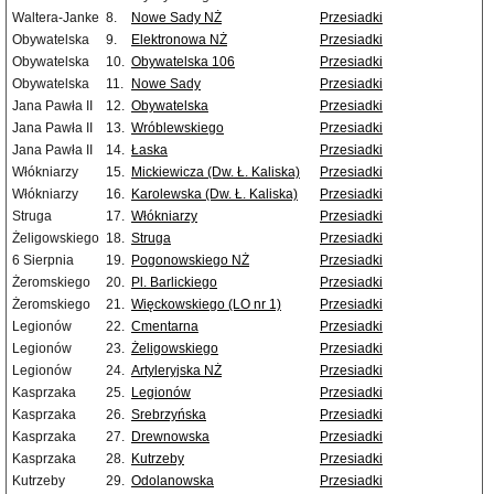
Waltera-Janke
8.
Nowe Sady NŻ
Przesiadki
Obywatelska
9.
Elektronowa NŻ
Przesiadki
Obywatelska
10.
Obywatelska 106
Przesiadki
Obywatelska
11.
Nowe Sady
Przesiadki
Jana Pawła II
12.
Obywatelska
Przesiadki
Jana Pawła II
13.
Wróblewskiego
Przesiadki
Jana Pawła II
14.
Łaska
Przesiadki
Włókniarzy
15.
Mickiewicza (Dw. Ł. Kaliska)
Przesiadki
Włókniarzy
16.
Karolewska (Dw. Ł. Kaliska)
Przesiadki
Struga
17.
Włókniarzy
Przesiadki
Żeligowskiego
18.
Struga
Przesiadki
6 Sierpnia
19.
Pogonowskiego NŻ
Przesiadki
Żeromskiego
20.
Pl. Barlickiego
Przesiadki
Żeromskiego
21.
Więckowskiego (LO nr 1)
Przesiadki
Legionów
22.
Cmentarna
Przesiadki
Legionów
23.
Żeligowskiego
Przesiadki
Legionów
24.
Artyleryjska NŻ
Przesiadki
Kasprzaka
25.
Legionów
Przesiadki
Kasprzaka
26.
Srebrzyńska
Przesiadki
Kasprzaka
27.
Drewnowska
Przesiadki
Kasprzaka
28.
Kutrzeby
Przesiadki
Kutrzeby
29.
Odolanowska
Przesiadki