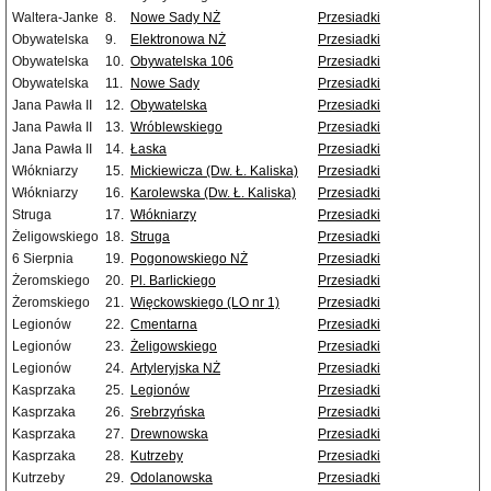
Waltera-Janke
8.
Nowe Sady NŻ
Przesiadki
Obywatelska
9.
Elektronowa NŻ
Przesiadki
Obywatelska
10.
Obywatelska 106
Przesiadki
Obywatelska
11.
Nowe Sady
Przesiadki
Jana Pawła II
12.
Obywatelska
Przesiadki
Jana Pawła II
13.
Wróblewskiego
Przesiadki
Jana Pawła II
14.
Łaska
Przesiadki
Włókniarzy
15.
Mickiewicza (Dw. Ł. Kaliska)
Przesiadki
Włókniarzy
16.
Karolewska (Dw. Ł. Kaliska)
Przesiadki
Struga
17.
Włókniarzy
Przesiadki
Żeligowskiego
18.
Struga
Przesiadki
6 Sierpnia
19.
Pogonowskiego NŻ
Przesiadki
Żeromskiego
20.
Pl. Barlickiego
Przesiadki
Żeromskiego
21.
Więckowskiego (LO nr 1)
Przesiadki
Legionów
22.
Cmentarna
Przesiadki
Legionów
23.
Żeligowskiego
Przesiadki
Legionów
24.
Artyleryjska NŻ
Przesiadki
Kasprzaka
25.
Legionów
Przesiadki
Kasprzaka
26.
Srebrzyńska
Przesiadki
Kasprzaka
27.
Drewnowska
Przesiadki
Kasprzaka
28.
Kutrzeby
Przesiadki
Kutrzeby
29.
Odolanowska
Przesiadki