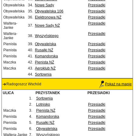
Obywatelska
34.
Nowe Sady
Przesiadki
Obywatelska
35.
Obywatelska 106
Przesiadki
Obywatelska
36.
Elektronowa NŻ
Przesiadki
Waltera-
Przesiadki
37.
Nowe Sady NŻ
Janke
Waltera-
Przesiadki
38.
Wyszyńskiego
Janke
Pienista
39.
Obywatelska
Przesiadki
Pienista
40.
Rusałki NŻ
Przesiadki
Pienista
41.
Komandorska
Przesiadki
Maczka
42.
Pienista NŻ
Przesiadki
Maczka
43.
Aeroklub NŻ
Przesiadki
44.
Sortownia
Radogoszcz Wschód
Pokaż na mapie
ULICA
PRZYSTANEK
PRZESIADKI
1.
Sortownia
2.
Lotnisko
Przesiadki
Maczka
3.
Pienista NŻ
Przesiadki
Pienista
4.
Komandorska
Przesiadki
Pienista
5.
Rusałki NŻ
Przesiadki
Pienista
6.
Obywatelska
Przesiadki
Waltera-Janke
7.
Wyszyńskiego