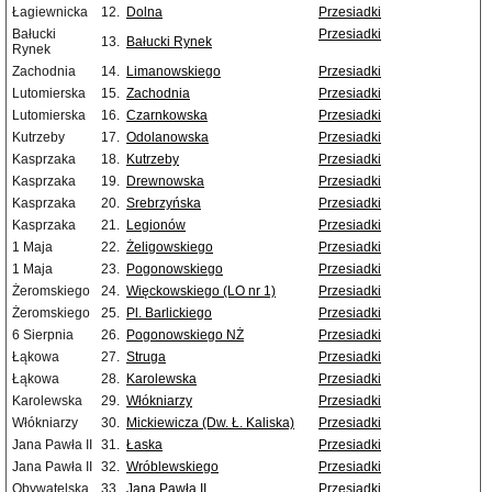
Łagiewnicka
12.
Dolna
Przesiadki
Bałucki
Przesiadki
13.
Bałucki Rynek
Rynek
Zachodnia
14.
Limanowskiego
Przesiadki
Lutomierska
15.
Zachodnia
Przesiadki
Lutomierska
16.
Czarnkowska
Przesiadki
Kutrzeby
17.
Odolanowska
Przesiadki
Kasprzaka
18.
Kutrzeby
Przesiadki
Kasprzaka
19.
Drewnowska
Przesiadki
Kasprzaka
20.
Srebrzyńska
Przesiadki
Kasprzaka
21.
Legionów
Przesiadki
1 Maja
22.
Żeligowskiego
Przesiadki
1 Maja
23.
Pogonowskiego
Przesiadki
Żeromskiego
24.
Więckowskiego (LO nr 1)
Przesiadki
Żeromskiego
25.
Pl. Barlickiego
Przesiadki
6 Sierpnia
26.
Pogonowskiego NŻ
Przesiadki
Łąkowa
27.
Struga
Przesiadki
Łąkowa
28.
Karolewska
Przesiadki
Karolewska
29.
Włókniarzy
Przesiadki
Włókniarzy
30.
Mickiewicza (Dw. Ł. Kaliska)
Przesiadki
Jana Pawła II
31.
Łaska
Przesiadki
Jana Pawła II
32.
Wróblewskiego
Przesiadki
Obywatelska
33.
Jana Pawła II
Przesiadki