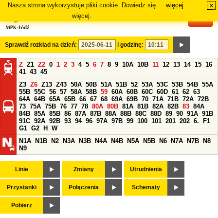
Nasza strona wykorzystuje pliki cookie. Dowiedz się
więcej
x
#
więcej.
Sprawdź rozkład na dzień:
i godzinę:
Z
Z1
Z2
0
1
2
3
4
5
6
7
8
9
10A
10B
11
12
13
14
15
16
41
43
45
Z3
Z6
Z13
Z43
50A
50B
51A
51B
52
53A
53C
53B
54B
55A
55B
55C
56
57
58A
58B
59
60A
60B
60C
60D
61
62
63
64A
64B
65A
65B
66
67
68
69A
69B
70
71A
71B
72A
72B
73
75A
75B
76
77
78
80A
80B
81A
81B
82A
82B
83
84A
84B
85A
85B
86
87A
87B
88A
88B
88C
88D
89
90
91A
91B
91C
92A
92B
93
94
96
97A
97B
99
100
101
201
202
6.
F1
G1
G2
H
W
N1A
N1B
N2
N3A
N3B
N4A
N4B
N5A
N5B
N6
N7A
N7B
N8
N9
Linie
Zmiany
Utrudnienia
Przystanki
Połączenia
Schematy
Pobierz