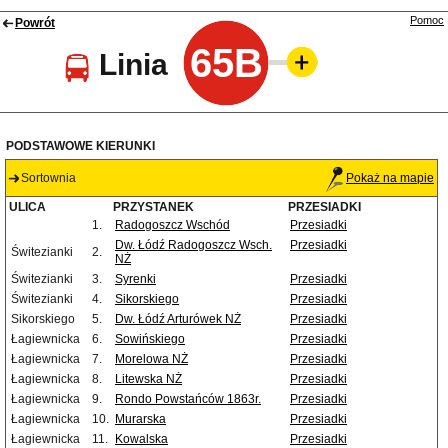
Pomoc
Powrót
65B
Linia
PODSTAWOWE KIERUNKI
Sortownia
Pokaż na mapie
ULICA
PRZYSTANEK
PRZESIADKI
1.
Radogoszcz Wschód
Przesiadki
Dw. Łódź Radogoszcz Wsch.
Przesiadki
Świtezianki
2.
NŻ
Świtezianki
3.
Syrenki
Przesiadki
Świtezianki
4.
Sikorskiego
Przesiadki
Sikorskiego
5.
Dw. Łódź Arturówek NŻ
Przesiadki
Łagiewnicka
6.
Sowińskiego
Przesiadki
Łagiewnicka
7.
Morelowa NŻ
Przesiadki
Łagiewnicka
8.
Litewska NŻ
Przesiadki
Łagiewnicka
9.
Rondo Powstańców 1863r.
Przesiadki
Łagiewnicka
10.
Murarska
Przesiadki
Łagiewnicka
11.
Kowalska
Przesiadki