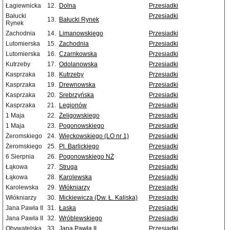
Łagiewnicka
12.
Dolna
Przesiadki
Bałucki
Przesiadki
13.
Bałucki Rynek
Rynek
Zachodnia
14.
Limanowskiego
Przesiadki
Lutomierska
15.
Zachodnia
Przesiadki
Lutomierska
16.
Czarnkowska
Przesiadki
Kutrzeby
17.
Odolanowska
Przesiadki
Kasprzaka
18.
Kutrzeby
Przesiadki
Kasprzaka
19.
Drewnowska
Przesiadki
Kasprzaka
20.
Srebrzyńska
Przesiadki
Kasprzaka
21.
Legionów
Przesiadki
1 Maja
22.
Żeligowskiego
Przesiadki
1 Maja
23.
Pogonowskiego
Przesiadki
Żeromskiego
24.
Więckowskiego (LO nr 1)
Przesiadki
Żeromskiego
25.
Pl. Barlickiego
Przesiadki
6 Sierpnia
26.
Pogonowskiego NŻ
Przesiadki
Łąkowa
27.
Struga
Przesiadki
Łąkowa
28.
Karolewska
Przesiadki
Karolewska
29.
Włókniarzy
Przesiadki
Włókniarzy
30.
Mickiewicza (Dw. Ł. Kaliska)
Przesiadki
Jana Pawła II
31.
Łaska
Przesiadki
Jana Pawła II
32.
Wróblewskiego
Przesiadki
Obywatelska
33.
Jana Pawła II
Przesiadki