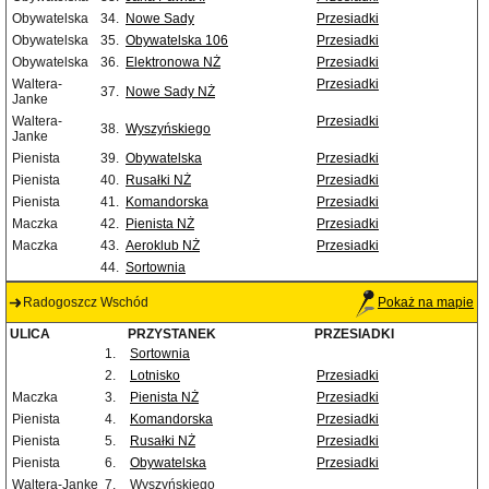
Obywatelska
34.
Nowe Sady
Przesiadki
Obywatelska
35.
Obywatelska 106
Przesiadki
Obywatelska
36.
Elektronowa NŻ
Przesiadki
Waltera-
Przesiadki
37.
Nowe Sady NŻ
Janke
Waltera-
Przesiadki
38.
Wyszyńskiego
Janke
Pienista
39.
Obywatelska
Przesiadki
Pienista
40.
Rusałki NŻ
Przesiadki
Pienista
41.
Komandorska
Przesiadki
Maczka
42.
Pienista NŻ
Przesiadki
Maczka
43.
Aeroklub NŻ
Przesiadki
44.
Sortownia
Radogoszcz Wschód
Pokaż na mapie
ULICA
PRZYSTANEK
PRZESIADKI
1.
Sortownia
2.
Lotnisko
Przesiadki
Maczka
3.
Pienista NŻ
Przesiadki
Pienista
4.
Komandorska
Przesiadki
Pienista
5.
Rusałki NŻ
Przesiadki
Pienista
6.
Obywatelska
Przesiadki
Waltera-Janke
7.
Wyszyńskiego