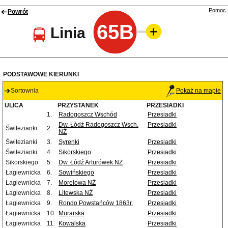
Pomoc
Powrót
65B
Linia
PODSTAWOWE KIERUNKI
Sortownia
Pokaż na mapie
ULICA
PRZYSTANEK
PRZESIADKI
1.
Radogoszcz Wschód
Przesiadki
Dw. Łódź Radogoszcz Wsch.
Przesiadki
Świtezianki
2.
NŻ
Świtezianki
3.
Syrenki
Przesiadki
Świtezianki
4.
Sikorskiego
Przesiadki
Sikorskiego
5.
Dw. Łódź Arturówek NŻ
Przesiadki
Łagiewnicka
6.
Sowińskiego
Przesiadki
Łagiewnicka
7.
Morelowa NŻ
Przesiadki
Łagiewnicka
8.
Litewska NŻ
Przesiadki
Łagiewnicka
9.
Rondo Powstańców 1863r.
Przesiadki
Łagiewnicka
10.
Murarska
Przesiadki
Łagiewnicka
11.
Kowalska
Przesiadki