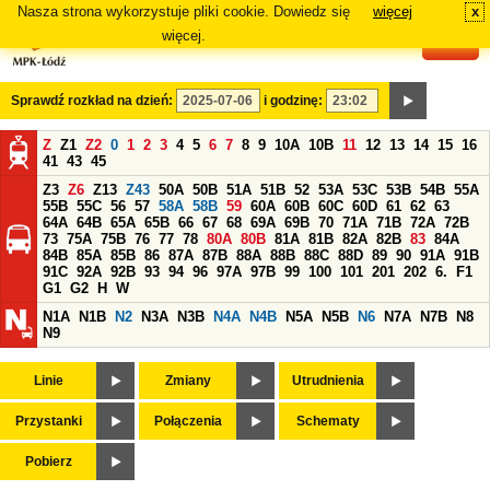
Nasza strona wykorzystuje pliki cookie. Dowiedz się
więcej
x
#
więcej.
Sprawdź rozkład na dzień:
i godzinę:
Z
Z1
Z2
0
1
2
3
4
5
6
7
8
9
10A
10B
11
12
13
14
15
16
41
43
45
Z3
Z6
Z13
Z43
50A
50B
51A
51B
52
53A
53C
53B
54B
55A
55B
55C
56
57
58A
58B
59
60A
60B
60C
60D
61
62
63
64A
64B
65A
65B
66
67
68
69A
69B
70
71A
71B
72A
72B
73
75A
75B
76
77
78
80A
80B
81A
81B
82A
82B
83
84A
84B
85A
85B
86
87A
87B
88A
88B
88C
88D
89
90
91A
91B
91C
92A
92B
93
94
96
97A
97B
99
100
101
201
202
6.
F1
G1
G2
H
W
N1A
N1B
N2
N3A
N3B
N4A
N4B
N5A
N5B
N6
N7A
N7B
N8
N9
Linie
Zmiany
Utrudnienia
Przystanki
Połączenia
Schematy
Pobierz