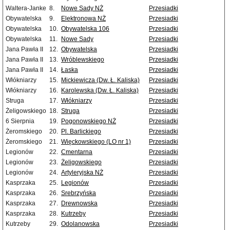
Waltera-Janke
8.
Nowe Sady NŻ
Przesiadki
Obywatelska
9.
Elektronowa NŻ
Przesiadki
Obywatelska
10.
Obywatelska 106
Przesiadki
Obywatelska
11.
Nowe Sady
Przesiadki
Jana Pawła II
12.
Obywatelska
Przesiadki
Jana Pawła II
13.
Wróblewskiego
Przesiadki
Jana Pawła II
14.
Łaska
Przesiadki
Włókniarzy
15.
Mickiewicza (Dw. Ł. Kaliska)
Przesiadki
Włókniarzy
16.
Karolewska (Dw. Ł. Kaliska)
Przesiadki
Struga
17.
Włókniarzy
Przesiadki
Żeligowskiego
18.
Struga
Przesiadki
6 Sierpnia
19.
Pogonowskiego NŻ
Przesiadki
Żeromskiego
20.
Pl. Barlickiego
Przesiadki
Żeromskiego
21.
Więckowskiego (LO nr 1)
Przesiadki
Legionów
22.
Cmentarna
Przesiadki
Legionów
23.
Żeligowskiego
Przesiadki
Legionów
24.
Artyleryjska NŻ
Przesiadki
Kasprzaka
25.
Legionów
Przesiadki
Kasprzaka
26.
Srebrzyńska
Przesiadki
Kasprzaka
27.
Drewnowska
Przesiadki
Kasprzaka
28.
Kutrzeby
Przesiadki
Kutrzeby
29.
Odolanowska
Przesiadki