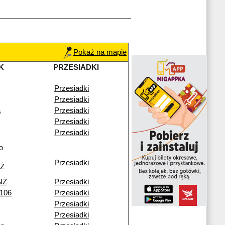
Pokaż na mapie
K
PRZESIADKI
Przesiadki
Przesiadki
a
Przesiadki
Przesiadki
Przesiadki
o
Przesiadki
NŻ
NŻ
Przesiadki
 106
Przesiadki
Przesiadki
Przesiadki