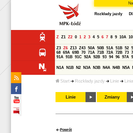
Na
Rozkłady jazdy
Dl
Z
Z1
Z2
0
1
2
3
4
5
6
7
8
9
10A
1
Z3
Z6
Z13
Z43
50A
50B
51A
51B
52
68
69A
69B
70
71A
71B
72A
72B
73
91A
91B
91C
92A
92B
93
94
96
97A
N1A
N1B
N2
N3A
N3B
N4A
N4B
N5A
Start
Rozkłady jazdy
Linie
Lini
Linie
Zmiany
Powrót