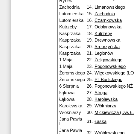
Rynek
Zachodnia
14.
Limanowskiego
Lutomierska
15.
Zachodnia
Lutomierska
16.
Czarnkowska
Kutrzeby
17.
Odolanowska
Kasprzaka
18.
Kutrzeby
Kasprzaka
19.
Drewnowska
Kasprzaka
20.
Srebrzyńska
Kasprzaka
21.
Legionów
1 Maja
22.
Żeligowskiego
1 Maja
23.
Pogonowskiego
Żeromskiego
24.
Więckowskiego (LO 
Żeromskiego
25.
Pl. Barlickiego
6 Sierpnia
26.
Pogonowskiego NŻ
Łąkowa
27.
Struga
Łąkowa
28.
Karolewska
Karolewska
29.
Włókniarzy
Włókniarzy
30.
Mickiewicza (Dw. Ł.
Jana Pawła
31.
Łaska
II
Jana Pawła
32.
Wróblewskiego