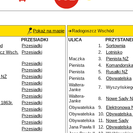
Pokaż na mapie
Radogoszcz Wschód
PRZESIADKI
ULICA
PRZYSTANE
ód
Przesiadki
1.
Sortownia
cz Wsch.
Przesiadki
2.
Lotnisko
Maczka
3.
Pienista NŻ
Przesiadki
Pienista
4.
Komandorsk
Przesiadki
Pienista
5.
Rusałki NŻ
k NŻ
Przesiadki
Pienista
6.
Obywatelska
Przesiadki
Waltera-
7.
Wyszyńskieg
Przesiadki
Janke
Przesiadki
Waltera-
8.
Nowe Sady 
Janke
1863r.
Przesiadki
Obywatelska
9.
Elektronowa 
Przesiadki
Obywatelska
10.
Obywatelska
Przesiadki
Obywatelska
11.
Nowe Sady
Przesiadki
Jana Pawła II
12.
Obywatelska
Przesiadki