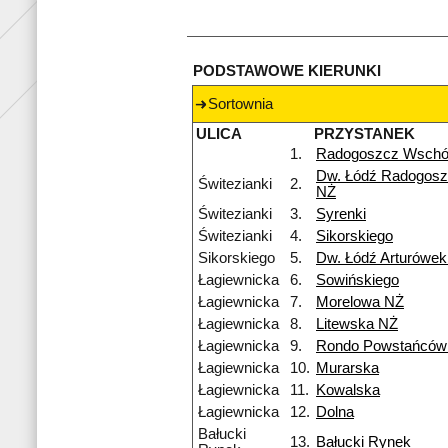
PODSTAWOWE KIERUNKI
Sortownia
ULICA
PRZYSTANEK
1.
Radogoszcz Wsch
Dw. Łódź Radogosz
Świtezianki
2.
NŻ
Świtezianki
3.
Syrenki
Świtezianki
4.
Sikorskiego
Sikorskiego
5.
Dw. Łódź Arturówe
Łagiewnicka
6.
Sowińskiego
Łagiewnicka
7.
Morelowa NŻ
Łagiewnicka
8.
Litewska NŻ
Łagiewnicka
9.
Rondo Powstańców 
Łagiewnicka
10.
Murarska
Łagiewnicka
11.
Kowalska
Łagiewnicka
12.
Dolna
Bałucki
13.
Bałucki Rynek