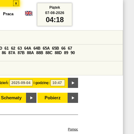
x
Piątek
07-08-2026
Praca
04:18
D
61
62
63
64A
64B
65A
65B
66
67
86
87A
87B
88A
88B
88C
88D
89
90
zień:
i godzinę:
Schematy
Pobierz
Pomoc