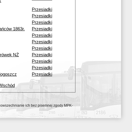
k
Przesiadki
Przesiadki
Przesiadki
ańców 1863r.
Przesiadki
Przesiadki
Przesiadki
Przesiadki
urówek NŻ
Przesiadki
Przesiadki
Przesiadki
dogoszcz
Przesiadki
 Wschód
ozpowszechnianie ich bez pisemnej zgody MPK-