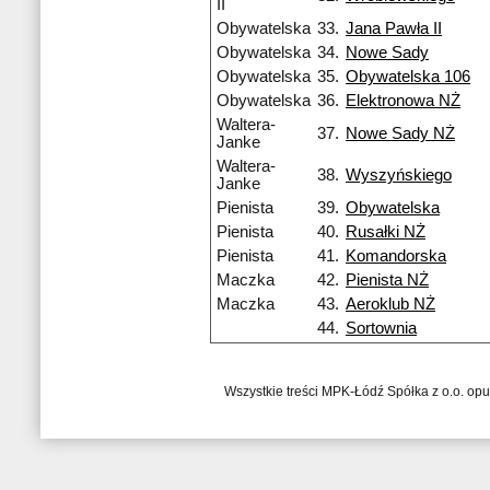
II
Obywatelska
33.
Jana Pawła II
Obywatelska
34.
Nowe Sady
Obywatelska
35.
Obywatelska 106
Obywatelska
36.
Elektronowa NŻ
Waltera-
37.
Nowe Sady NŻ
Janke
Waltera-
38.
Wyszyńskiego
Janke
Pienista
39.
Obywatelska
Pienista
40.
Rusałki NŻ
Pienista
41.
Komandorska
Maczka
42.
Pienista NŻ
Maczka
43.
Aeroklub NŻ
44.
Sortownia
Wszystkie treści MPK-Łódź Spółka z o.o. op