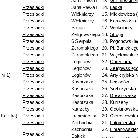
Jana Pawła II
13.
Wróblewskie
Przesiadki
Jana Pawła II
14.
Łaska
Przesiadki
Włókniarzy
15.
Mickiewicza (
Przesiadki
Włókniarzy
16.
Karolewska (D
Przesiadki
Struga
17.
Włókniarzy
Przesiadki
Żeligowskiego
18.
Struga
Przesiadki
6 Sierpnia
19.
Pogonowskie
Przesiadki
Żeromskiego
20.
Pl. Barlickieg
Przesiadki
Żeromskiego
21.
Więckowskieg
Przesiadki
Legionów
22.
Cmentarna
Przesiadki
Legionów
23.
Żeligowskieg
nr 1)
Przesiadki
Legionów
24.
Artyleryjska 
Przesiadki
Kasprzaka
25.
Legionów
Przesiadki
Kasprzaka
26.
Srebrzyńska
Przesiadki
Kasprzaka
27.
Drewnowska
Przesiadki
Kasprzaka
28.
Kutrzeby
Przesiadki
Kutrzeby
29.
Odolanowska
 Kaliska)
Przesiadki
Lutomierska
30.
Czarnkowska
Przesiadki
Zachodnia
31.
Lutomierska
Zachodnia
32.
Limanowskie
Przesiadki
Bałucki