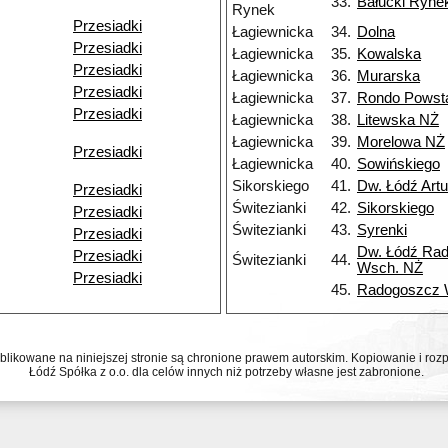
33.
Bałucki Ryne
Rynek
Przesiadki
Łagiewnicka
34.
Dolna
Przesiadki
Łagiewnicka
35.
Kowalska
Przesiadki
Łagiewnicka
36.
Murarska
Przesiadki
Łagiewnicka
37.
Rondo Powst
Przesiadki
Łagiewnicka
38.
Litewska NŻ
Łagiewnicka
39.
Morelowa NŻ
Przesiadki
Łagiewnicka
40.
Sowińskiego
Sikorskiego
41.
Dw. Łódź Art
Przesiadki
Świtezianki
42.
Sikorskiego
Przesiadki
Świtezianki
43.
Syrenki
Przesiadki
Dw. Łódź Ra
Przesiadki
Świtezianki
44.
Wsch. NŻ
Przesiadki
45.
Radogoszcz
ublikowane na niniejszej stronie są chronione prawem autorskim. Kopiowanie i r
Łódź Spółka z o.o. dla celów innych niż potrzeby własne jest zabronione.