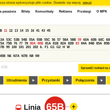
sza strona wykorzystuje pliki cookie. Dowiedz się więcej.
więcej
a pasażera
Bilety
Komunikaty
Reklama
Przetargi
O MPK
0B
11
12
13
14
15
16
41
43
45
53A
53C
53B
54B
55A
55B
55C
56
57
58A
58B
59
60A
60B
60C
60
75A
75B
76
77
78
80A
80B
81A
81B
82A
82B
83
84A
84B
85A
85B
97B
99
100
101
201
202
6.
F1
G1
G2
H
W
N5B
N6
N7A
N7B
N8
N9
a 65B
Sprawdź rozkład na d
Utrudnienia
Przystanki
Połączenia
65B
Linia