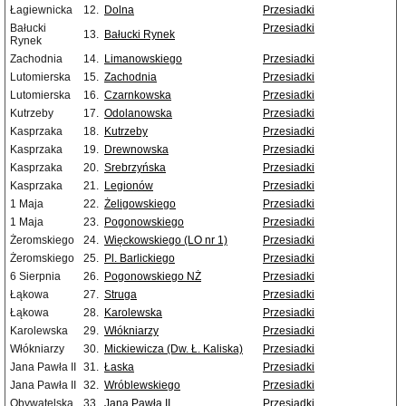
Łagiewnicka
12.
Dolna
Przesiadki
Bałucki
Przesiadki
13.
Bałucki Rynek
Rynek
Zachodnia
14.
Limanowskiego
Przesiadki
Lutomierska
15.
Zachodnia
Przesiadki
Lutomierska
16.
Czarnkowska
Przesiadki
Kutrzeby
17.
Odolanowska
Przesiadki
Kasprzaka
18.
Kutrzeby
Przesiadki
Kasprzaka
19.
Drewnowska
Przesiadki
Kasprzaka
20.
Srebrzyńska
Przesiadki
Kasprzaka
21.
Legionów
Przesiadki
1 Maja
22.
Żeligowskiego
Przesiadki
1 Maja
23.
Pogonowskiego
Przesiadki
Żeromskiego
24.
Więckowskiego (LO nr 1)
Przesiadki
Żeromskiego
25.
Pl. Barlickiego
Przesiadki
6 Sierpnia
26.
Pogonowskiego NŻ
Przesiadki
Łąkowa
27.
Struga
Przesiadki
Łąkowa
28.
Karolewska
Przesiadki
Karolewska
29.
Włókniarzy
Przesiadki
Włókniarzy
30.
Mickiewicza (Dw. Ł. Kaliska)
Przesiadki
Jana Pawła II
31.
Łaska
Przesiadki
Jana Pawła II
32.
Wróblewskiego
Przesiadki
Obywatelska
33.
Jana Pawła II
Przesiadki