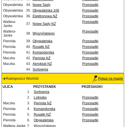
Obywatelska
34.
Nowe Sady
Przesiadki
Obywatelska
35.
Obywatelska 106
Przesiadki
Obywatelska
36.
Elektronowa NŻ
Przesiadki
Waltera-
Przesiadki
37.
Nowe Sady NŻ
Janke
Waltera-
Przesiadki
38.
Wyszyńskiego
Janke
Pienista
39.
Obywatelska
Przesiadki
Pienista
40.
Rusałki NŻ
Przesiadki
Pienista
41.
Komandorska
Przesiadki
Maczka
42.
Pienista NŻ
Przesiadki
Maczka
43.
Aeroklub NŻ
Przesiadki
44.
Sortownia
Radogoszcz Wschód
Pokaż na mapie
ULICA
PRZYSTANEK
PRZESIADKI
1.
Sortownia
2.
Lotnisko
Przesiadki
Maczka
3.
Pienista NŻ
Przesiadki
Pienista
4.
Komandorska
Przesiadki
Pienista
5.
Rusałki NŻ
Przesiadki
Pienista
6.
Obywatelska
Przesiadki
Waltera-Janke
7.
Wyszyńskiego