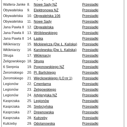
Waltera-Janke
8.
Nowe Sady NŻ
Przesiadki
Obywatelska
9.
Elektronowa NŻ
Przesiadki
Obywatelska
10.
Obywatelska 106
Przesiadki
Obywatelska
11.
Nowe Sady
Przesiadki
Jana Pawła II
12.
Obywatelska
Przesiadki
Jana Pawła II
13.
Wróblewskiego
Przesiadki
Jana Pawła II
14.
Łaska
Przesiadki
Włókniarzy
15.
Mickiewicza (Dw. Ł. Kaliska)
Przesiadki
Włókniarzy
16.
Karolewska (Dw. Ł. Kaliska)
Przesiadki
Struga
17.
Włókniarzy
Przesiadki
Żeligowskiego
18.
Struga
Przesiadki
6 Sierpnia
19.
Pogonowskiego NŻ
Przesiadki
Żeromskiego
20.
Pl. Barlickiego
Przesiadki
Żeromskiego
21.
Więckowskiego (LO nr 1)
Przesiadki
Legionów
22.
Cmentarna
Przesiadki
Legionów
23.
Żeligowskiego
Przesiadki
Legionów
24.
Artyleryjska NŻ
Przesiadki
Kasprzaka
25.
Legionów
Przesiadki
Kasprzaka
26.
Srebrzyńska
Przesiadki
Kasprzaka
27.
Drewnowska
Przesiadki
Kasprzaka
28.
Kutrzeby
Przesiadki
Kutrzeby
29.
Odolanowska
Przesiadki