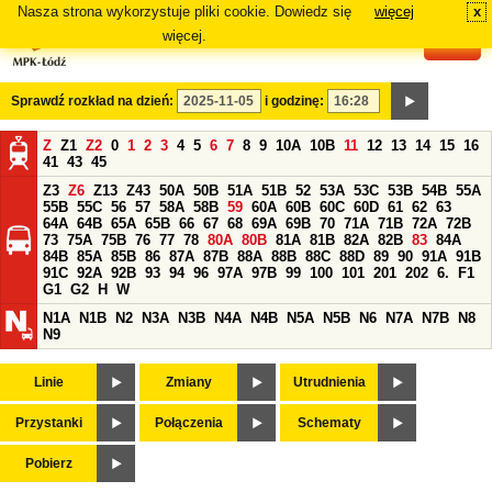
Nasza strona wykorzystuje pliki cookie. Dowiedz się
więcej
x
#
więcej.
Sprawdź rozkład na dzień:
i godzinę:
Z
Z1
Z2
0
1
2
3
4
5
6
7
8
9
10A
10B
11
12
13
14
15
16
41
43
45
Z3
Z6
Z13
Z43
50A
50B
51A
51B
52
53A
53C
53B
54B
55A
55B
55C
56
57
58A
58B
59
60A
60B
60C
60D
61
62
63
64A
64B
65A
65B
66
67
68
69A
69B
70
71A
71B
72A
72B
73
75A
75B
76
77
78
80A
80B
81A
81B
82A
82B
83
84A
84B
85A
85B
86
87A
87B
88A
88B
88C
88D
89
90
91A
91B
91C
92A
92B
93
94
96
97A
97B
99
100
101
201
202
6.
F1
G1
G2
H
W
N1A
N1B
N2
N3A
N3B
N4A
N4B
N5A
N5B
N6
N7A
N7B
N8
N9
Linie
Zmiany
Utrudnienia
Przystanki
Połączenia
Schematy
Pobierz