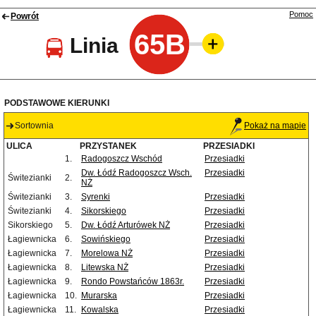
Pomoc
Powrót
65B
Linia
PODSTAWOWE KIERUNKI
Sortownia
Pokaż na mapie
ULICA
PRZYSTANEK
PRZESIADKI
1.
Radogoszcz Wschód
Przesiadki
Dw. Łódź Radogoszcz Wsch.
Przesiadki
Świtezianki
2.
NŻ
Świtezianki
3.
Syrenki
Przesiadki
Świtezianki
4.
Sikorskiego
Przesiadki
Sikorskiego
5.
Dw. Łódź Arturówek NŻ
Przesiadki
Łagiewnicka
6.
Sowińskiego
Przesiadki
Łagiewnicka
7.
Morelowa NŻ
Przesiadki
Łagiewnicka
8.
Litewska NŻ
Przesiadki
Łagiewnicka
9.
Rondo Powstańców 1863r.
Przesiadki
Łagiewnicka
10.
Murarska
Przesiadki
Łagiewnicka
11.
Kowalska
Przesiadki