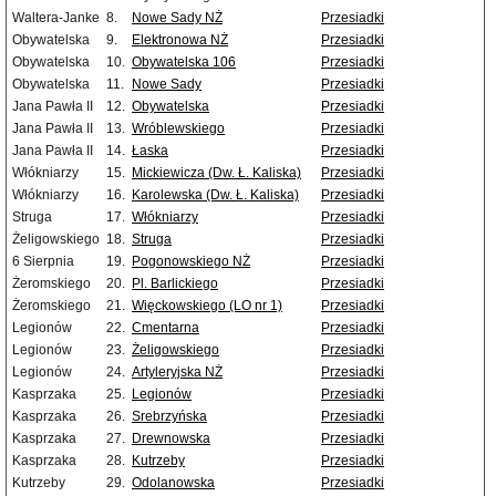
Waltera-Janke
8.
Nowe Sady NŻ
Przesiadki
Obywatelska
9.
Elektronowa NŻ
Przesiadki
Obywatelska
10.
Obywatelska 106
Przesiadki
Obywatelska
11.
Nowe Sady
Przesiadki
Jana Pawła II
12.
Obywatelska
Przesiadki
Jana Pawła II
13.
Wróblewskiego
Przesiadki
Jana Pawła II
14.
Łaska
Przesiadki
Włókniarzy
15.
Mickiewicza (Dw. Ł. Kaliska)
Przesiadki
Włókniarzy
16.
Karolewska (Dw. Ł. Kaliska)
Przesiadki
Struga
17.
Włókniarzy
Przesiadki
Żeligowskiego
18.
Struga
Przesiadki
6 Sierpnia
19.
Pogonowskiego NŻ
Przesiadki
Żeromskiego
20.
Pl. Barlickiego
Przesiadki
Żeromskiego
21.
Więckowskiego (LO nr 1)
Przesiadki
Legionów
22.
Cmentarna
Przesiadki
Legionów
23.
Żeligowskiego
Przesiadki
Legionów
24.
Artyleryjska NŻ
Przesiadki
Kasprzaka
25.
Legionów
Przesiadki
Kasprzaka
26.
Srebrzyńska
Przesiadki
Kasprzaka
27.
Drewnowska
Przesiadki
Kasprzaka
28.
Kutrzeby
Przesiadki
Kutrzeby
29.
Odolanowska
Przesiadki