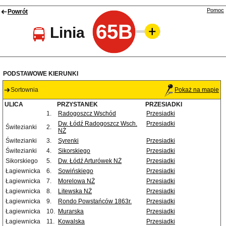
Pomoc
Powrót
65B
Linia
PODSTAWOWE KIERUNKI
Sortownia
Pokaż na mapie
ULICA
PRZYSTANEK
PRZESIADKI
1.
Radogoszcz Wschód
Przesiadki
Dw. Łódź Radogoszcz Wsch.
Przesiadki
Świtezianki
2.
NŻ
Świtezianki
3.
Syrenki
Przesiadki
Świtezianki
4.
Sikorskiego
Przesiadki
Sikorskiego
5.
Dw. Łódź Arturówek NŻ
Przesiadki
Łagiewnicka
6.
Sowińskiego
Przesiadki
Łagiewnicka
7.
Morelowa NŻ
Przesiadki
Łagiewnicka
8.
Litewska NŻ
Przesiadki
Łagiewnicka
9.
Rondo Powstańców 1863r.
Przesiadki
Łagiewnicka
10.
Murarska
Przesiadki
Łagiewnicka
11.
Kowalska
Przesiadki