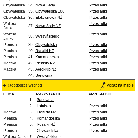
Obywatelska
34.
Nowe Sady
Przesiadki
Obywatelska
35.
Obywatelska 106
Przesiadki
Obywatelska
36.
Elektronowa NŻ
Przesiadki
Waltera-
Przesiadki
37.
Nowe Sady NŻ
Janke
Waltera-
Przesiadki
38.
Wyszyńskiego
Janke
Pienista
39.
Obywatelska
Przesiadki
Pienista
40.
Rusałki NŻ
Przesiadki
Pienista
41.
Komandorska
Przesiadki
Maczka
42.
Pienista NŻ
Przesiadki
Maczka
43.
Aeroklub NŻ
Przesiadki
44.
Sortownia
Radogoszcz Wschód
Pokaż na mapie
ULICA
PRZYSTANEK
PRZESIADKI
1.
Sortownia
2.
Lotnisko
Przesiadki
Maczka
3.
Pienista NŻ
Przesiadki
Pienista
4.
Komandorska
Przesiadki
Pienista
5.
Rusałki NŻ
Przesiadki
Pienista
6.
Obywatelska
Przesiadki
Waltera-Janke
7.
Wyszyńskiego