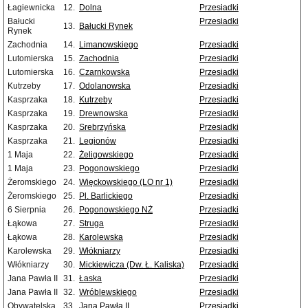
Łagiewnicka
12.
Dolna
Przesiadki
Bałucki
Przesiadki
13.
Bałucki Rynek
Rynek
Zachodnia
14.
Limanowskiego
Przesiadki
Lutomierska
15.
Zachodnia
Przesiadki
Lutomierska
16.
Czarnkowska
Przesiadki
Kutrzeby
17.
Odolanowska
Przesiadki
Kasprzaka
18.
Kutrzeby
Przesiadki
Kasprzaka
19.
Drewnowska
Przesiadki
Kasprzaka
20.
Srebrzyńska
Przesiadki
Kasprzaka
21.
Legionów
Przesiadki
1 Maja
22.
Żeligowskiego
Przesiadki
1 Maja
23.
Pogonowskiego
Przesiadki
Żeromskiego
24.
Więckowskiego (LO nr 1)
Przesiadki
Żeromskiego
25.
Pl. Barlickiego
Przesiadki
6 Sierpnia
26.
Pogonowskiego NŻ
Przesiadki
Łąkowa
27.
Struga
Przesiadki
Łąkowa
28.
Karolewska
Przesiadki
Karolewska
29.
Włókniarzy
Przesiadki
Włókniarzy
30.
Mickiewicza (Dw. Ł. Kaliska)
Przesiadki
Jana Pawła II
31.
Łaska
Przesiadki
Jana Pawła II
32.
Wróblewskiego
Przesiadki
Obywatelska
33.
Jana Pawła II
Przesiadki