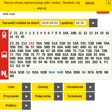
Nasza strona wykorzystuje pliki cookie. Dowiedz się
więcej
x
#
więcej.
Sprawdź rozkład na dzień:
i godzinę:
Z
Z1
Z2
0
1
2
3
4
5
6
7
8
9
10A
10B
11
12
13
14
15
16
41
43
45
Z3
Z6
Z13
Z43
50A
50B
51A
51B
52
53A
53C
53B
54B
55A
55B
55C
56
57
58A
58B
59
60A
60B
60C
60D
61
62
63
64A
64B
65A
65B
66
67
68
69A
69B
70
71A
71B
72A
72B
73
75A
75B
76
77
78
80A
80B
81A
81B
82A
82B
83
84A
84B
85A
85B
86
87A
87B
88A
88B
88C
88D
89
90
91A
91B
91C
92A
92B
93
94
96
97A
97B
99
100
101
201
202
6.
F1
G1
G2
H
W
N1A
N1B
N2
N3A
N3B
N4A
N4B
N5A
N5B
N6
N7A
N7B
N8
N9
Linie
Zmiany
Utrudnienia
Przystanki
Połączenia
Schematy
Pobierz