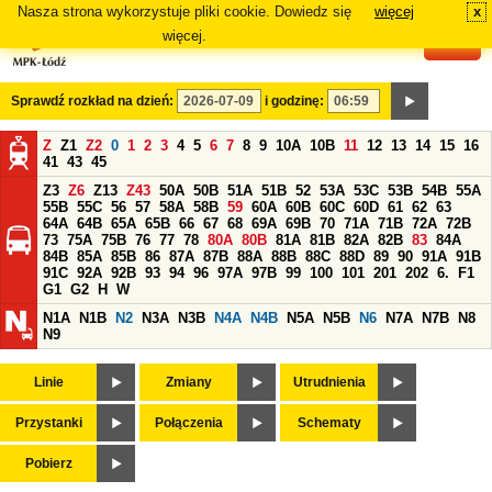
Nasza strona wykorzystuje pliki cookie. Dowiedz się
więcej
x
#
więcej.
Sprawdź rozkład na dzień:
i godzinę:
Z
Z1
Z2
0
1
2
3
4
5
6
7
8
9
10A
10B
11
12
13
14
15
16
41
43
45
Z3
Z6
Z13
Z43
50A
50B
51A
51B
52
53A
53C
53B
54B
55A
55B
55C
56
57
58A
58B
59
60A
60B
60C
60D
61
62
63
64A
64B
65A
65B
66
67
68
69A
69B
70
71A
71B
72A
72B
73
75A
75B
76
77
78
80A
80B
81A
81B
82A
82B
83
84A
84B
85A
85B
86
87A
87B
88A
88B
88C
88D
89
90
91A
91B
91C
92A
92B
93
94
96
97A
97B
99
100
101
201
202
6.
F1
G1
G2
H
W
N1A
N1B
N2
N3A
N3B
N4A
N4B
N5A
N5B
N6
N7A
N7B
N8
N9
Linie
Zmiany
Utrudnienia
Przystanki
Połączenia
Schematy
Pobierz