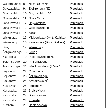
Waltera-Janke
8.
Nowe Sady NŻ
Przesiadki
Obywatelska
9.
Elektronowa NŻ
Przesiadki
Obywatelska
10.
Obywatelska 106
Przesiadki
Obywatelska
11.
Nowe Sady
Przesiadki
Jana Pawła II
12.
Obywatelska
Przesiadki
Jana Pawła II
13.
Wróblewskiego
Przesiadki
Jana Pawła II
14.
Łaska
Przesiadki
Włókniarzy
15.
Mickiewicza (Dw. Ł. Kaliska)
Przesiadki
Włókniarzy
16.
Karolewska (Dw. Ł. Kaliska)
Przesiadki
Struga
17.
Włókniarzy
Przesiadki
Żeligowskiego
18.
Struga
Przesiadki
6 Sierpnia
19.
Pogonowskiego NŻ
Przesiadki
Żeromskiego
20.
Pl. Barlickiego
Przesiadki
Żeromskiego
21.
Więckowskiego (LO nr 1)
Przesiadki
Legionów
22.
Cmentarna
Przesiadki
Legionów
23.
Żeligowskiego
Przesiadki
Legionów
24.
Artyleryjska NŻ
Przesiadki
Kasprzaka
25.
Legionów
Przesiadki
Kasprzaka
26.
Srebrzyńska
Przesiadki
Kasprzaka
27.
Drewnowska
Przesiadki
Kasprzaka
28.
Kutrzeby
Przesiadki
Kutrzeby
29.
Odolanowska
Przesiadki