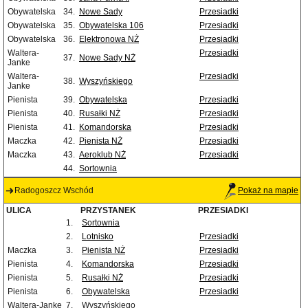
Obywatelska
34.
Nowe Sady
Przesiadki
Obywatelska
35.
Obywatelska 106
Przesiadki
Obywatelska
36.
Elektronowa NŻ
Przesiadki
Waltera-
Przesiadki
37.
Nowe Sady NŻ
Janke
Waltera-
Przesiadki
38.
Wyszyńskiego
Janke
Pienista
39.
Obywatelska
Przesiadki
Pienista
40.
Rusałki NŻ
Przesiadki
Pienista
41.
Komandorska
Przesiadki
Maczka
42.
Pienista NŻ
Przesiadki
Maczka
43.
Aeroklub NŻ
Przesiadki
44.
Sortownia
Radogoszcz Wschód
Pokaż na mapie
ULICA
PRZYSTANEK
PRZESIADKI
1.
Sortownia
2.
Lotnisko
Przesiadki
Maczka
3.
Pienista NŻ
Przesiadki
Pienista
4.
Komandorska
Przesiadki
Pienista
5.
Rusałki NŻ
Przesiadki
Pienista
6.
Obywatelska
Przesiadki
Waltera-Janke
7.
Wyszyńskiego