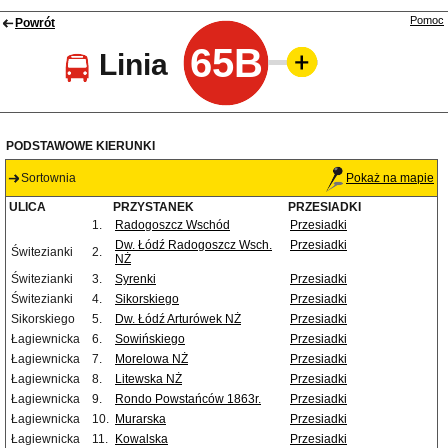
Pomoc
Powrót
65B
Linia
PODSTAWOWE KIERUNKI
Sortownia
Pokaż na mapie
ULICA
PRZYSTANEK
PRZESIADKI
1.
Radogoszcz Wschód
Przesiadki
Dw. Łódź Radogoszcz Wsch.
Przesiadki
Świtezianki
2.
NŻ
Świtezianki
3.
Syrenki
Przesiadki
Świtezianki
4.
Sikorskiego
Przesiadki
Sikorskiego
5.
Dw. Łódź Arturówek NŻ
Przesiadki
Łagiewnicka
6.
Sowińskiego
Przesiadki
Łagiewnicka
7.
Morelowa NŻ
Przesiadki
Łagiewnicka
8.
Litewska NŻ
Przesiadki
Łagiewnicka
9.
Rondo Powstańców 1863r.
Przesiadki
Łagiewnicka
10.
Murarska
Przesiadki
Łagiewnicka
11.
Kowalska
Przesiadki