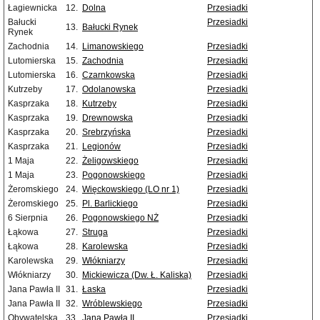
Łagiewnicka
12.
Dolna
Przesiadki
Bałucki
Przesiadki
13.
Bałucki Rynek
Rynek
Zachodnia
14.
Limanowskiego
Przesiadki
Lutomierska
15.
Zachodnia
Przesiadki
Lutomierska
16.
Czarnkowska
Przesiadki
Kutrzeby
17.
Odolanowska
Przesiadki
Kasprzaka
18.
Kutrzeby
Przesiadki
Kasprzaka
19.
Drewnowska
Przesiadki
Kasprzaka
20.
Srebrzyńska
Przesiadki
Kasprzaka
21.
Legionów
Przesiadki
1 Maja
22.
Żeligowskiego
Przesiadki
1 Maja
23.
Pogonowskiego
Przesiadki
Żeromskiego
24.
Więckowskiego (LO nr 1)
Przesiadki
Żeromskiego
25.
Pl. Barlickiego
Przesiadki
6 Sierpnia
26.
Pogonowskiego NŻ
Przesiadki
Łąkowa
27.
Struga
Przesiadki
Łąkowa
28.
Karolewska
Przesiadki
Karolewska
29.
Włókniarzy
Przesiadki
Włókniarzy
30.
Mickiewicza (Dw. Ł. Kaliska)
Przesiadki
Jana Pawła II
31.
Łaska
Przesiadki
Jana Pawła II
32.
Wróblewskiego
Przesiadki
Obywatelska
33.
Jana Pawła II
Przesiadki