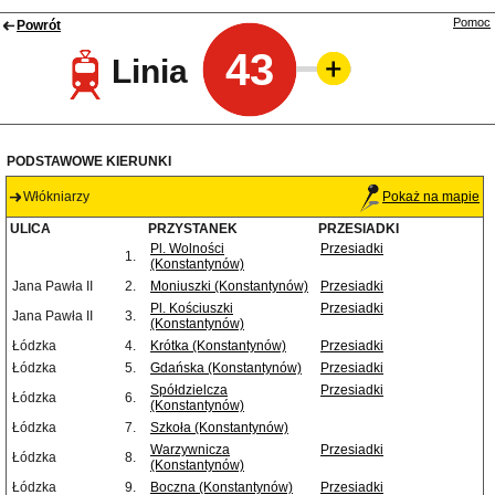
Pomoc
Powrót
43
Linia
PODSTAWOWE KIERUNKI
Włókniarzy
Pokaż na mapie
ULICA
PRZYSTANEK
PRZESIADKI
Pl. Wolności
Przesiadki
1.
(Konstantynów)
Jana Pawła II
2.
Moniuszki (Konstantynów)
Przesiadki
Pl. Kościuszki
Przesiadki
Jana Pawła II
3.
(Konstantynów)
Łódzka
4.
Krótka (Konstantynów)
Przesiadki
Łódzka
5.
Gdańska (Konstantynów)
Przesiadki
Spółdzielcza
Przesiadki
Łódzka
6.
(Konstantynów)
Łódzka
7.
Szkoła (Konstantynów)
Warzywnicza
Przesiadki
Łódzka
8.
(Konstantynów)
Łódzka
9.
Boczna (Konstantynów)
Przesiadki