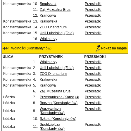
Konstantynowska
10.
Smulska #
Przesiadki
11.
Zaj. Muzealna Brus
Przesiadki
12.
Krańcowa
Przesiadki
Konstantynowska
13.
Krakowska
Przesiadki
Konstantynowska
14.
ZOO Orientarium
Przesiadki
Konstantynowska
15.
Unii Lubelskiej (Fala)
Przesiadki
16.
Włókniarzy
Pl. Wolności (Konstantynów)
Pokaż na mapie
ULICA
PRZYSTANEK
PRZESIADKI
1.
Włókniarzy
Przesiadki
Konstantynowska
2.
Unii Lubelskiej (Fala)
Przesiadki
Konstantynowska
3.
ZOO Orientarium
Przesiadki
Konstantynowska
4.
Krakowska
Przesiadki
Konstantynowska
5.
Krańcowa
Przesiadki
6.
Zaj. Muzealna Brus
Przesiadki
Łódzka
7.
Przygraniczna (Konst.) #
Przesiadki
Łódzka
8.
Boczna (Konstantynów)
Przesiadki
Warzywnicza
Przesiadki
Łódzka
9.
(Konstantynów)
Łódzka
10.
Szkoła (Konstantynów)
Spółdzielcza
Przesiadki
Łódzka
11.
(Konstantynów)