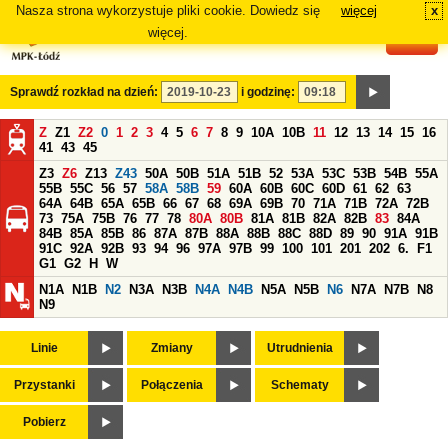
Nasza strona wykorzystuje pliki cookie. Dowiedz się
więcej
x
#
więcej.
Sprawdź rozkład na dzień:
i godzinę:
Z
Z1
Z2
0
1
2
3
4
5
6
7
8
9
10A
10B
11
12
13
14
15
16
41
43
45
Z3
Z6
Z13
Z43
50A
50B
51A
51B
52
53A
53C
53B
54B
55A
55B
55C
56
57
58A
58B
59
60A
60B
60C
60D
61
62
63
64A
64B
65A
65B
66
67
68
69A
69B
70
71A
71B
72A
72B
73
75A
75B
76
77
78
80A
80B
81A
81B
82A
82B
83
84A
84B
85A
85B
86
87A
87B
88A
88B
88C
88D
89
90
91A
91B
91C
92A
92B
93
94
96
97A
97B
99
100
101
201
202
6.
F1
G1
G2
H
W
N1A
N1B
N2
N3A
N3B
N4A
N4B
N5A
N5B
N6
N7A
N7B
N8
N9
Linie
Zmiany
Utrudnienia
Przystanki
Połączenia
Schematy
Pobierz