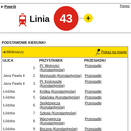
Pomoc
Powrót
43
Linia
PODSTAWOWE KIERUNKI
Włókniarzy
Pokaż na mapie
ULICA
PRZYSTANEK
PRZESIADKI
Pl. Wolności
Przesiadki
1.
(Konstantynów)
Jana Pawła II
2.
Moniuszki (Konstantynów)
Przesiadki
Pl. Kościuszki
Przesiadki
Jana Pawła II
3.
(Konstantynów)
Łódzka
4.
Krótka (Konstantynów)
Przesiadki
Łódzka
5.
Gdańska (Konstantynów)
Przesiadki
Spółdzielcza
Przesiadki
Łódzka
6.
(Konstantynów)
Łódzka
7.
Szkoła (Konstantynów)
Warzywnicza
Przesiadki
Łódzka
8.
(Konstantynów)
Łódzka
9.
Boczna (Konstantynów)
Przesiadki