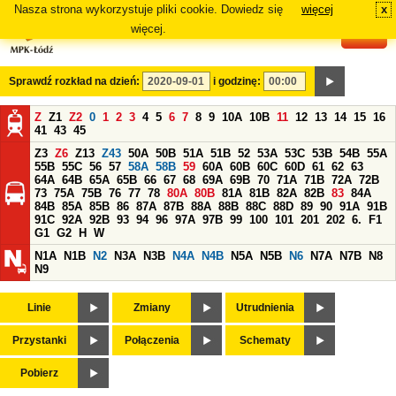
Nasza strona wykorzystuje pliki cookie. Dowiedz się
więcej
x
#
więcej.
Sprawdź rozkład na dzień:
i godzinę:
Z
Z1
Z2
0
1
2
3
4
5
6
7
8
9
10A
10B
11
12
13
14
15
16
41
43
45
Z3
Z6
Z13
Z43
50A
50B
51A
51B
52
53A
53C
53B
54B
55A
55B
55C
56
57
58A
58B
59
60A
60B
60C
60D
61
62
63
64A
64B
65A
65B
66
67
68
69A
69B
70
71A
71B
72A
72B
73
75A
75B
76
77
78
80A
80B
81A
81B
82A
82B
83
84A
84B
85A
85B
86
87A
87B
88A
88B
88C
88D
89
90
91A
91B
91C
92A
92B
93
94
96
97A
97B
99
100
101
201
202
6.
F1
G1
G2
H
W
N1A
N1B
N2
N3A
N3B
N4A
N4B
N5A
N5B
N6
N7A
N7B
N8
N9
Linie
Zmiany
Utrudnienia
Przystanki
Połączenia
Schematy
Pobierz