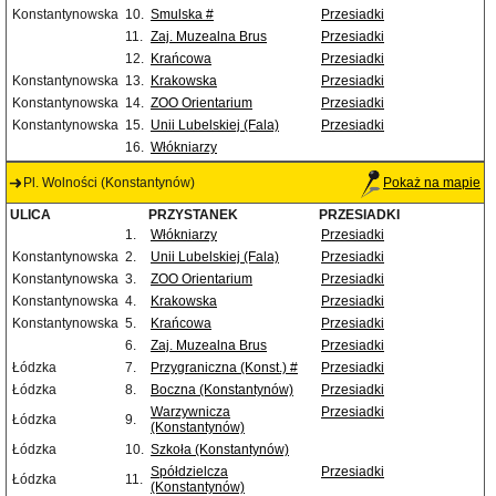
Konstantynowska
10.
Smulska #
Przesiadki
11.
Zaj. Muzealna Brus
Przesiadki
12.
Krańcowa
Przesiadki
Konstantynowska
13.
Krakowska
Przesiadki
Konstantynowska
14.
ZOO Orientarium
Przesiadki
Konstantynowska
15.
Unii Lubelskiej (Fala)
Przesiadki
16.
Włókniarzy
Pl. Wolności (Konstantynów)
Pokaż na mapie
ULICA
PRZYSTANEK
PRZESIADKI
1.
Włókniarzy
Przesiadki
Konstantynowska
2.
Unii Lubelskiej (Fala)
Przesiadki
Konstantynowska
3.
ZOO Orientarium
Przesiadki
Konstantynowska
4.
Krakowska
Przesiadki
Konstantynowska
5.
Krańcowa
Przesiadki
6.
Zaj. Muzealna Brus
Przesiadki
Łódzka
7.
Przygraniczna (Konst.) #
Przesiadki
Łódzka
8.
Boczna (Konstantynów)
Przesiadki
Warzywnicza
Przesiadki
Łódzka
9.
(Konstantynów)
Łódzka
10.
Szkoła (Konstantynów)
Spółdzielcza
Przesiadki
Łódzka
11.
(Konstantynów)