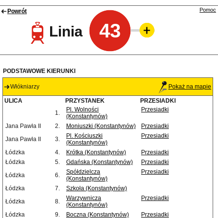
Pomoc
Powrót
43
Linia
PODSTAWOWE KIERUNKI
Włókniarzy
Pokaż na mapie
ULICA
PRZYSTANEK
PRZESIADKI
Pl. Wolności
Przesiadki
1.
(Konstantynów)
Jana Pawła II
2.
Moniuszki (Konstantynów)
Przesiadki
Pl. Kościuszki
Przesiadki
Jana Pawła II
3.
(Konstantynów)
Łódzka
4.
Krótka (Konstantynów)
Przesiadki
Łódzka
5.
Gdańska (Konstantynów)
Przesiadki
Spółdzielcza
Przesiadki
Łódzka
6.
(Konstantynów)
Łódzka
7.
Szkoła (Konstantynów)
Warzywnicza
Przesiadki
Łódzka
8.
(Konstantynów)
Łódzka
9.
Boczna (Konstantynów)
Przesiadki