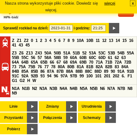
Nasza strona wykorzystuje pliki cookie. Dowiedz się
więcej
x
#
więcej.
Sprawdź rozkład na dzień:
i godzinę:
Z
Z1
Z2
0
1
2
3
4
5
6
7
8
9
10A
10B
11
12
13
14
15
16
41
43
45
Z3
Z6
Z13
Z43
50A
50B
51A
51B
52
53A
53C
53B
54B
55A
55B
55C
56
57
58A
58B
59
60A
60B
60C
60D
61
62
63
64A
64B
65A
65B
66
67
68
69A
69B
70
71A
71B
72A
72B
73
75A
75B
76
77
78
80A
80B
81A
81B
82A
82B
83
84A
84B
85A
85B
86
87A
87B
88A
88B
88C
88D
89
90
91A
91B
91C
92A
92B
93
94
96
97A
97B
99
100
101
201
202
6.
F1
G1
G2
H
W
N1A
N1B
N2
N3A
N3B
N4A
N4B
N5A
N5B
N6
N7A
N7B
N8
N9
Linie
Zmiany
Utrudnienia
Przystanki
Połączenia
Schematy
Pobierz