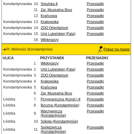
Konstantynowska
10.
Smulska #
Przesiadki
11.
Zaj. Muzealna Brus
Przesiadki
12.
Krańcowa
Przesiadki
Konstantynowska
13.
Krakowska
Przesiadki
Konstantynowska
14.
ZOO Orientarium
Przesiadki
Konstantynowska
15.
Unii Lubelskiej (Fala)
Przesiadki
16.
Włókniarzy
Pl. Wolności (Konstantynów)
Pokaż na mapie
ULICA
PRZYSTANEK
PRZESIADKI
1.
Włókniarzy
Przesiadki
Konstantynowska
2.
Unii Lubelskiej (Fala)
Przesiadki
Konstantynowska
3.
ZOO Orientarium
Przesiadki
Konstantynowska
4.
Krakowska
Przesiadki
Konstantynowska
5.
Krańcowa
Przesiadki
6.
Zaj. Muzealna Brus
Przesiadki
Łódzka
7.
Przygraniczna (Konst.) #
Przesiadki
Łódzka
8.
Boczna (Konstantynów)
Przesiadki
Warzywnicza
Przesiadki
Łódzka
9.
(Konstantynów)
Łódzka
10.
Szkoła (Konstantynów)
Spółdzielcza
Przesiadki
Łódzka
11.
(Konstantynów)