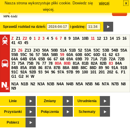
Nasza strona wykorzystuje pliki cookie. Dowiedz się
więcej
x
#
więcej.
Sprawdź rozkład na dzień:
i godzinę:
Z
Z1
Z2
0
1
2
3
4
5
6
7
8
9
10A
10B
11
12
13
14
15
16
41
43
45
Z3
Z6
Z13
Z43
50A
50B
51A
51B
52
53A
53C
53B
54B
55A
55B
55C
56
57
58A
58B
59
60A
60B
60C
60D
61
62
63
64A
64B
65A
65B
66
67
68
69A
69B
70
71A
71B
72A
72B
73
75A
75B
76
77
78
80A
80B
81A
81B
82A
82B
83
84A
84B
85A
85B
86
87A
87B
88A
88B
88C
88D
89
90
91A
91B
91C
92A
92B
93
94
96
97A
97B
99
100
101
201
202
6.
F1
G1
G2
H
W
N1A
N1B
N2
N3A
N3B
N4A
N4B
N5A
N5B
N6
N7A
N7B
N8
N9
Linie
Zmiany
Utrudnienia
Przystanki
Połączenia
Schematy
Pobierz