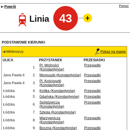
Pomoc
Powrót
43
Linia
PODSTAWOWE KIERUNKI
Włókniarzy
Pokaż na mapie
ULICA
PRZYSTANEK
PRZESIADKI
Pl. Wolności
Przesiadki
1.
(Konstantynów)
Jana Pawła II
2.
Moniuszki (Konstantynów)
Przesiadki
Pl. Kościuszki
Przesiadki
Jana Pawła II
3.
(Konstantynów)
Łódzka
4.
Krótka (Konstantynów)
Przesiadki
Łódzka
5.
Gdańska (Konstantynów)
Przesiadki
Spółdzielcza
Przesiadki
Łódzka
6.
(Konstantynów)
Łódzka
7.
Szkoła (Konstantynów)
Warzywnicza
Przesiadki
Łódzka
8.
(Konstantynów)
Łódzka
9.
Boczna (Konstantynów)
Przesiadki