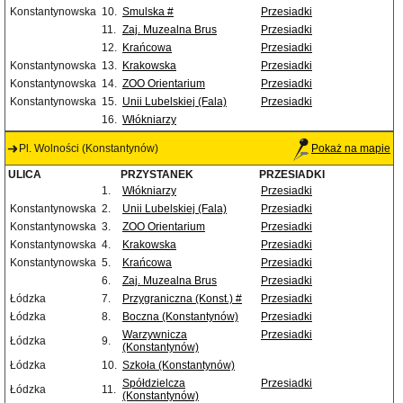
Konstantynowska
10.
Smulska #
Przesiadki
11.
Zaj. Muzealna Brus
Przesiadki
12.
Krańcowa
Przesiadki
Konstantynowska
13.
Krakowska
Przesiadki
Konstantynowska
14.
ZOO Orientarium
Przesiadki
Konstantynowska
15.
Unii Lubelskiej (Fala)
Przesiadki
16.
Włókniarzy
Pl. Wolności (Konstantynów)
Pokaż na mapie
ULICA
PRZYSTANEK
PRZESIADKI
1.
Włókniarzy
Przesiadki
Konstantynowska
2.
Unii Lubelskiej (Fala)
Przesiadki
Konstantynowska
3.
ZOO Orientarium
Przesiadki
Konstantynowska
4.
Krakowska
Przesiadki
Konstantynowska
5.
Krańcowa
Przesiadki
6.
Zaj. Muzealna Brus
Przesiadki
Łódzka
7.
Przygraniczna (Konst.) #
Przesiadki
Łódzka
8.
Boczna (Konstantynów)
Przesiadki
Warzywnicza
Przesiadki
Łódzka
9.
(Konstantynów)
Łódzka
10.
Szkoła (Konstantynów)
Spółdzielcza
Przesiadki
Łódzka
11.
(Konstantynów)