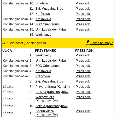
Konstantynowska
10.
Smulska #
Przesiadki
11.
Zaj. Muzealna Brus
Przesiadki
12.
Krańcowa
Przesiadki
Konstantynowska
13.
Krakowska
Przesiadki
Konstantynowska
14.
ZOO Orientarium
Przesiadki
Konstantynowska
15.
Unii Lubelskiej (Fala)
Przesiadki
16.
Włókniarzy
Pl. Wolności (Konstantynów)
Pokaż na mapie
ULICA
PRZYSTANEK
PRZESIADKI
1.
Włókniarzy
Przesiadki
Konstantynowska
2.
Unii Lubelskiej (Fala)
Przesiadki
Konstantynowska
3.
ZOO Orientarium
Przesiadki
Konstantynowska
4.
Krakowska
Przesiadki
Konstantynowska
5.
Krańcowa
Przesiadki
6.
Zaj. Muzealna Brus
Przesiadki
Łódzka
7.
Przygraniczna (Konst.) #
Przesiadki
Łódzka
8.
Boczna (Konstantynów)
Przesiadki
Warzywnicza
Przesiadki
Łódzka
9.
(Konstantynów)
Łódzka
10.
Szkoła (Konstantynów)
Spółdzielcza
Przesiadki
Łódzka
11.
(Konstantynów)