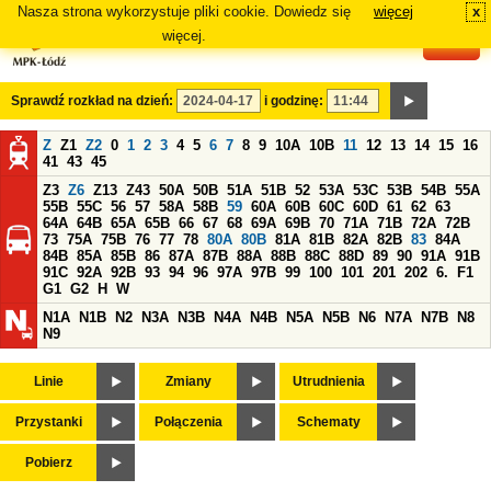
Nasza strona wykorzystuje pliki cookie. Dowiedz się
więcej
x
#
więcej.
Sprawdź rozkład na dzień:
i godzinę:
Z
Z1
Z2
0
1
2
3
4
5
6
7
8
9
10A
10B
11
12
13
14
15
16
41
43
45
Z3
Z6
Z13
Z43
50A
50B
51A
51B
52
53A
53C
53B
54B
55A
55B
55C
56
57
58A
58B
59
60A
60B
60C
60D
61
62
63
64A
64B
65A
65B
66
67
68
69A
69B
70
71A
71B
72A
72B
73
75A
75B
76
77
78
80A
80B
81A
81B
82A
82B
83
84A
84B
85A
85B
86
87A
87B
88A
88B
88C
88D
89
90
91A
91B
91C
92A
92B
93
94
96
97A
97B
99
100
101
201
202
6.
F1
G1
G2
H
W
N1A
N1B
N2
N3A
N3B
N4A
N4B
N5A
N5B
N6
N7A
N7B
N8
N9
Linie
Zmiany
Utrudnienia
Przystanki
Połączenia
Schematy
Pobierz