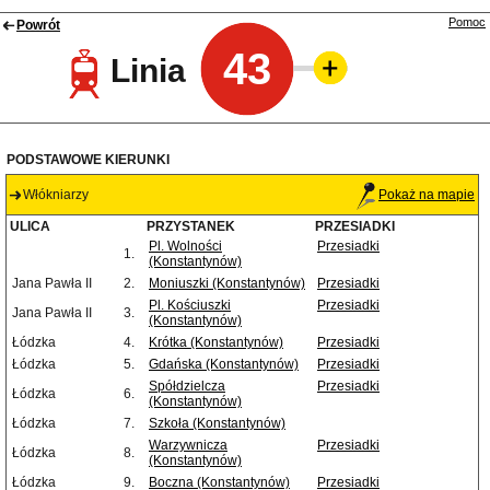
Pomoc
Powrót
43
Linia
PODSTAWOWE KIERUNKI
Włókniarzy
Pokaż na mapie
ULICA
PRZYSTANEK
PRZESIADKI
Pl. Wolności
Przesiadki
1.
(Konstantynów)
Jana Pawła II
2.
Moniuszki (Konstantynów)
Przesiadki
Pl. Kościuszki
Przesiadki
Jana Pawła II
3.
(Konstantynów)
Łódzka
4.
Krótka (Konstantynów)
Przesiadki
Łódzka
5.
Gdańska (Konstantynów)
Przesiadki
Spółdzielcza
Przesiadki
Łódzka
6.
(Konstantynów)
Łódzka
7.
Szkoła (Konstantynów)
Warzywnicza
Przesiadki
Łódzka
8.
(Konstantynów)
Łódzka
9.
Boczna (Konstantynów)
Przesiadki