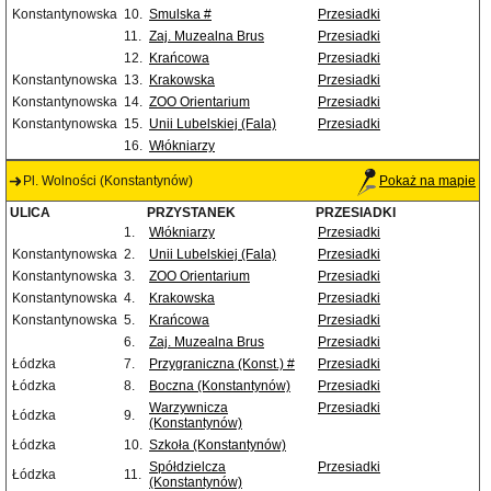
Konstantynowska
10.
Smulska #
Przesiadki
11.
Zaj. Muzealna Brus
Przesiadki
12.
Krańcowa
Przesiadki
Konstantynowska
13.
Krakowska
Przesiadki
Konstantynowska
14.
ZOO Orientarium
Przesiadki
Konstantynowska
15.
Unii Lubelskiej (Fala)
Przesiadki
16.
Włókniarzy
Pl. Wolności (Konstantynów)
Pokaż na mapie
ULICA
PRZYSTANEK
PRZESIADKI
1.
Włókniarzy
Przesiadki
Konstantynowska
2.
Unii Lubelskiej (Fala)
Przesiadki
Konstantynowska
3.
ZOO Orientarium
Przesiadki
Konstantynowska
4.
Krakowska
Przesiadki
Konstantynowska
5.
Krańcowa
Przesiadki
6.
Zaj. Muzealna Brus
Przesiadki
Łódzka
7.
Przygraniczna (Konst.) #
Przesiadki
Łódzka
8.
Boczna (Konstantynów)
Przesiadki
Warzywnicza
Przesiadki
Łódzka
9.
(Konstantynów)
Łódzka
10.
Szkoła (Konstantynów)
Spółdzielcza
Przesiadki
Łódzka
11.
(Konstantynów)