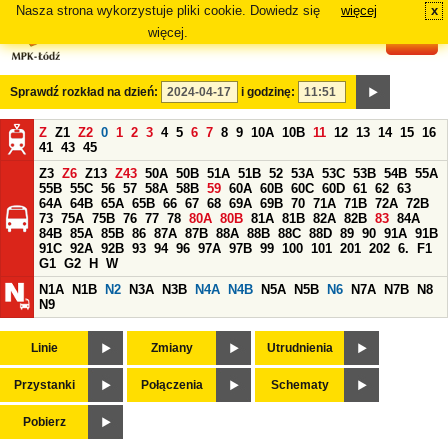
Nasza strona wykorzystuje pliki cookie. Dowiedz się
więcej
x
#
więcej.
Sprawdź rozkład na dzień:
i godzinę:
Z
Z1
Z2
0
1
2
3
4
5
6
7
8
9
10A
10B
11
12
13
14
15
16
41
43
45
Z3
Z6
Z13
Z43
50A
50B
51A
51B
52
53A
53C
53B
54B
55A
55B
55C
56
57
58A
58B
59
60A
60B
60C
60D
61
62
63
64A
64B
65A
65B
66
67
68
69A
69B
70
71A
71B
72A
72B
73
75A
75B
76
77
78
80A
80B
81A
81B
82A
82B
83
84A
84B
85A
85B
86
87A
87B
88A
88B
88C
88D
89
90
91A
91B
91C
92A
92B
93
94
96
97A
97B
99
100
101
201
202
6.
F1
G1
G2
H
W
N1A
N1B
N2
N3A
N3B
N4A
N4B
N5A
N5B
N6
N7A
N7B
N8
N9
Linie
Zmiany
Utrudnienia
Przystanki
Połączenia
Schematy
Pobierz