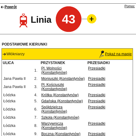
Pomoc
Powrót
43
Linia
PODSTAWOWE KIERUNKI
Włókniarzy
Pokaż na mapie
ULICA
PRZYSTANEK
PRZESIADKI
Pl. Wolności
Przesiadki
1.
(Konstantynów)
Jana Pawła II
2.
Moniuszki (Konstantynów)
Przesiadki
Pl. Kościuszki
Przesiadki
Jana Pawła II
3.
(Konstantynów)
Łódzka
4.
Krótka (Konstantynów)
Przesiadki
Łódzka
5.
Gdańska (Konstantynów)
Przesiadki
Spółdzielcza
Przesiadki
Łódzka
6.
(Konstantynów)
Łódzka
7.
Szkoła (Konstantynów)
Warzywnicza
Przesiadki
Łódzka
8.
(Konstantynów)
Łódzka
9.
Boczna (Konstantynów)
Przesiadki