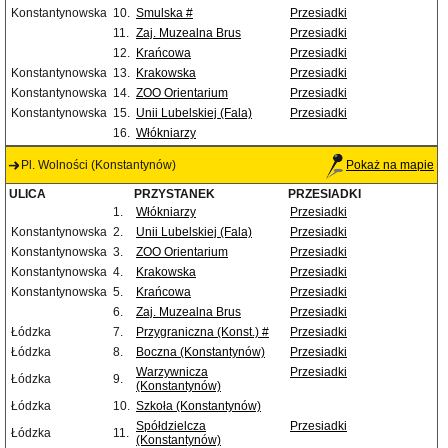
Konstantynowska
10.
Smulska #
Przesiadki
11.
Zaj. Muzealna Brus
Przesiadki
12.
Krańcowa
Przesiadki
Konstantynowska
13.
Krakowska
Przesiadki
Konstantynowska
14.
ZOO Orientarium
Przesiadki
Konstantynowska
15.
Unii Lubelskiej (Fala)
Przesiadki
16.
Włókniarzy
Pl. Wolności (Konstantynów)
Pokaż na mapie
ULICA
PRZYSTANEK
PRZESIADKI
1.
Włókniarzy
Przesiadki
Konstantynowska
2.
Unii Lubelskiej (Fala)
Przesiadki
Konstantynowska
3.
ZOO Orientarium
Przesiadki
Konstantynowska
4.
Krakowska
Przesiadki
Konstantynowska
5.
Krańcowa
Przesiadki
6.
Zaj. Muzealna Brus
Przesiadki
Łódzka
7.
Przygraniczna (Konst.) #
Przesiadki
Łódzka
8.
Boczna (Konstantynów)
Przesiadki
Warzywnicza
Przesiadki
Łódzka
9.
(Konstantynów)
Łódzka
10.
Szkoła (Konstantynów)
Spółdzielcza
Przesiadki
Łódzka
11.
(Konstantynów)