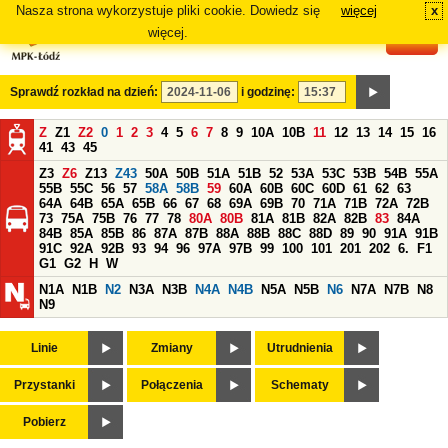
Nasza strona wykorzystuje pliki cookie. Dowiedz się
więcej
x
#
więcej.
Sprawdź rozkład na dzień:
i godzinę:
Z
Z1
Z2
0
1
2
3
4
5
6
7
8
9
10A
10B
11
12
13
14
15
16
41
43
45
Z3
Z6
Z13
Z43
50A
50B
51A
51B
52
53A
53C
53B
54B
55A
55B
55C
56
57
58A
58B
59
60A
60B
60C
60D
61
62
63
64A
64B
65A
65B
66
67
68
69A
69B
70
71A
71B
72A
72B
73
75A
75B
76
77
78
80A
80B
81A
81B
82A
82B
83
84A
84B
85A
85B
86
87A
87B
88A
88B
88C
88D
89
90
91A
91B
91C
92A
92B
93
94
96
97A
97B
99
100
101
201
202
6.
F1
G1
G2
H
W
N1A
N1B
N2
N3A
N3B
N4A
N4B
N5A
N5B
N6
N7A
N7B
N8
N9
Linie
Zmiany
Utrudnienia
Przystanki
Połączenia
Schematy
Pobierz