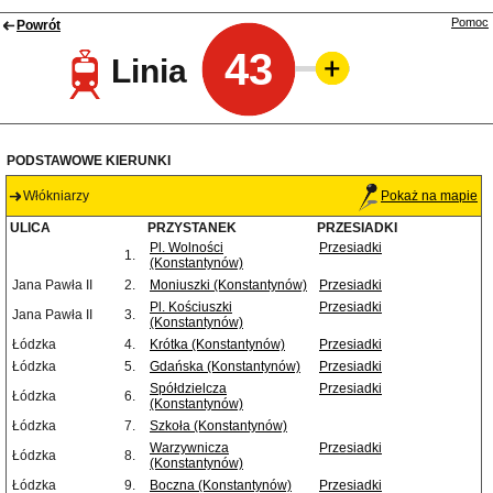
Pomoc
Powrót
43
Linia
PODSTAWOWE KIERUNKI
Włókniarzy
Pokaż na mapie
ULICA
PRZYSTANEK
PRZESIADKI
Pl. Wolności
Przesiadki
1.
(Konstantynów)
Jana Pawła II
2.
Moniuszki (Konstantynów)
Przesiadki
Pl. Kościuszki
Przesiadki
Jana Pawła II
3.
(Konstantynów)
Łódzka
4.
Krótka (Konstantynów)
Przesiadki
Łódzka
5.
Gdańska (Konstantynów)
Przesiadki
Spółdzielcza
Przesiadki
Łódzka
6.
(Konstantynów)
Łódzka
7.
Szkoła (Konstantynów)
Warzywnicza
Przesiadki
Łódzka
8.
(Konstantynów)
Łódzka
9.
Boczna (Konstantynów)
Przesiadki