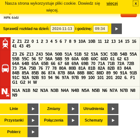
Nasza strona wykorzystuje pliki cookie. Dowiedz się
więcej
x
#
więcej.
Sprawdź rozkład na dzień:
i godzinę:
Z
Z1
Z2
0
1
2
3
4
5
6
7
8
9
10A
10B
11
12
13
14
15
16
41
43
45
Z3
Z6
Z13
Z43
50A
50B
51A
51B
52
53A
53C
53B
54B
55A
55B
55C
56
57
58A
58B
59
60A
60B
60C
60D
61
62
63
64A
64B
65A
65B
66
67
68
69A
69B
70
71A
71B
72A
72B
73
75A
75B
76
77
78
80A
80B
81A
81B
82A
82B
83
84A
84B
85A
85B
86
87A
87B
88A
88B
88C
88D
89
90
91A
91B
91C
92A
92B
93
94
96
97A
97B
99
100
101
201
202
6.
F1
G1
G2
H
W
N1A
N1B
N2
N3A
N3B
N4A
N4B
N5A
N5B
N6
N7A
N7B
N8
N9
Linie
Zmiany
Utrudnienia
Przystanki
Połączenia
Schematy
Pobierz