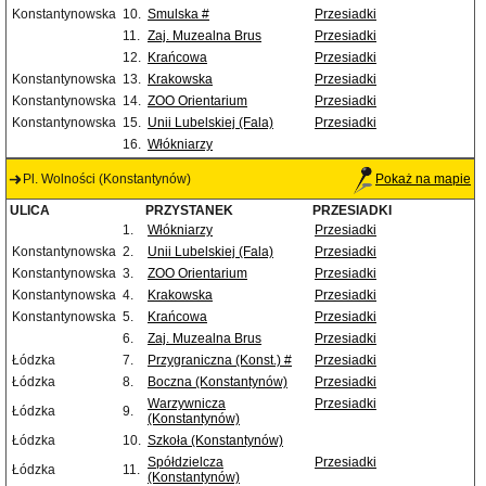
Konstantynowska
10.
Smulska #
Przesiadki
11.
Zaj. Muzealna Brus
Przesiadki
12.
Krańcowa
Przesiadki
Konstantynowska
13.
Krakowska
Przesiadki
Konstantynowska
14.
ZOO Orientarium
Przesiadki
Konstantynowska
15.
Unii Lubelskiej (Fala)
Przesiadki
16.
Włókniarzy
Pl. Wolności (Konstantynów)
Pokaż na mapie
ULICA
PRZYSTANEK
PRZESIADKI
1.
Włókniarzy
Przesiadki
Konstantynowska
2.
Unii Lubelskiej (Fala)
Przesiadki
Konstantynowska
3.
ZOO Orientarium
Przesiadki
Konstantynowska
4.
Krakowska
Przesiadki
Konstantynowska
5.
Krańcowa
Przesiadki
6.
Zaj. Muzealna Brus
Przesiadki
Łódzka
7.
Przygraniczna (Konst.) #
Przesiadki
Łódzka
8.
Boczna (Konstantynów)
Przesiadki
Warzywnicza
Przesiadki
Łódzka
9.
(Konstantynów)
Łódzka
10.
Szkoła (Konstantynów)
Spółdzielcza
Przesiadki
Łódzka
11.
(Konstantynów)