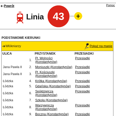
Pomoc
Powrót
43
Linia
PODSTAWOWE KIERUNKI
Włókniarzy
Pokaż na mapie
ULICA
PRZYSTANEK
PRZESIADKI
Pl. Wolności
Przesiadki
1.
(Konstantynów)
Jana Pawła II
2.
Moniuszki (Konstantynów)
Przesiadki
Pl. Kościuszki
Przesiadki
Jana Pawła II
3.
(Konstantynów)
Łódzka
4.
Krótka (Konstantynów)
Przesiadki
Łódzka
5.
Gdańska (Konstantynów)
Przesiadki
Spółdzielcza
Przesiadki
Łódzka
6.
(Konstantynów)
Łódzka
7.
Szkoła (Konstantynów)
Warzywnicza
Przesiadki
Łódzka
8.
(Konstantynów)
Łódzka
9.
Boczna (Konstantynów)
Przesiadki