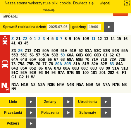
Nasza strona wykorzystuje pliki cookie. Dowiedz się
więcej
x
#
więcej.
Sprawdź rozkład na dzień:
i godzinę:
Z
Z1
Z2
0
1
2
3
4
5
6
7
8
9
10A
10B
11
12
13
14
15
16
41
43
45
Z3
Z6
Z13
Z43
50A
50B
51A
51B
52
53A
53C
53B
54B
55A
55B
55C
56
57
58A
58B
59
60A
60B
60C
60D
61
62
63
64A
64B
65A
65B
66
67
68
69A
69B
70
71A
71B
72A
72B
73
75A
75B
76
77
78
80A
80B
81A
81B
82A
82B
83
84A
84B
85A
85B
86
87A
87B
88A
88B
88C
88D
89
90
91A
91B
91C
92A
92B
93
94
96
97A
97B
99
100
101
201
202
6.
F1
G1
G2
H
W
N1A
N1B
N2
N3A
N3B
N4A
N4B
N5A
N5B
N6
N7A
N7B
N8
N9
Linie
Zmiany
Utrudnienia
Przystanki
Połączenia
Schematy
Pobierz