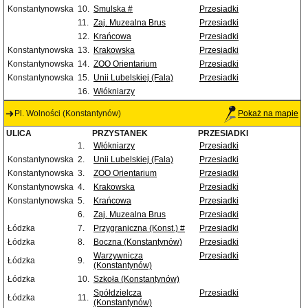
Konstantynowska
10.
Smulska #
Przesiadki
11.
Zaj. Muzealna Brus
Przesiadki
12.
Krańcowa
Przesiadki
Konstantynowska
13.
Krakowska
Przesiadki
Konstantynowska
14.
ZOO Orientarium
Przesiadki
Konstantynowska
15.
Unii Lubelskiej (Fala)
Przesiadki
16.
Włókniarzy
Pl. Wolności (Konstantynów)
Pokaż na mapie
ULICA
PRZYSTANEK
PRZESIADKI
1.
Włókniarzy
Przesiadki
Konstantynowska
2.
Unii Lubelskiej (Fala)
Przesiadki
Konstantynowska
3.
ZOO Orientarium
Przesiadki
Konstantynowska
4.
Krakowska
Przesiadki
Konstantynowska
5.
Krańcowa
Przesiadki
6.
Zaj. Muzealna Brus
Przesiadki
Łódzka
7.
Przygraniczna (Konst.) #
Przesiadki
Łódzka
8.
Boczna (Konstantynów)
Przesiadki
Warzywnicza
Przesiadki
Łódzka
9.
(Konstantynów)
Łódzka
10.
Szkoła (Konstantynów)
Spółdzielcza
Przesiadki
Łódzka
11.
(Konstantynów)