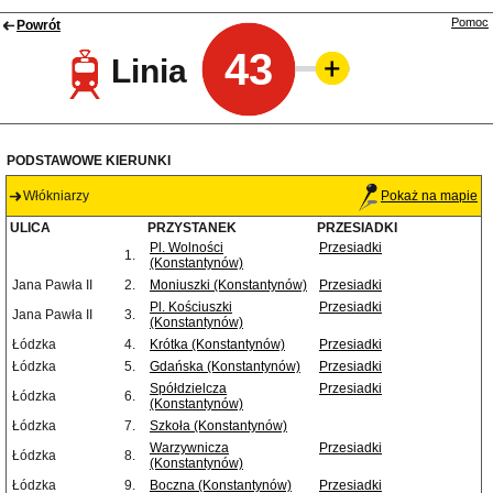
Pomoc
Powrót
43
Linia
PODSTAWOWE KIERUNKI
Włókniarzy
Pokaż na mapie
ULICA
PRZYSTANEK
PRZESIADKI
Pl. Wolności
Przesiadki
1.
(Konstantynów)
Jana Pawła II
2.
Moniuszki (Konstantynów)
Przesiadki
Pl. Kościuszki
Przesiadki
Jana Pawła II
3.
(Konstantynów)
Łódzka
4.
Krótka (Konstantynów)
Przesiadki
Łódzka
5.
Gdańska (Konstantynów)
Przesiadki
Spółdzielcza
Przesiadki
Łódzka
6.
(Konstantynów)
Łódzka
7.
Szkoła (Konstantynów)
Warzywnicza
Przesiadki
Łódzka
8.
(Konstantynów)
Łódzka
9.
Boczna (Konstantynów)
Przesiadki