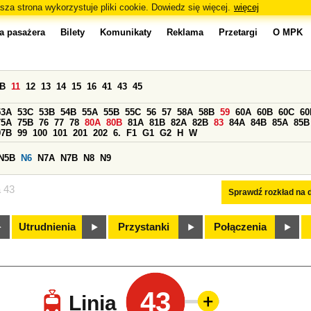
sza strona wykorzystuje pliki cookie. Dowiedz się więcej.
więcej
a pasażera
Bilety
Komunikaty
Reklama
Przetargi
O MPK
0B
11
12
13
14
15
16
41
43
45
53A
53C
53B
54B
55A
55B
55C
56
57
58A
58B
59
60A
60B
60C
60
75A
75B
76
77
78
80A
80B
81A
81B
82A
82B
83
84A
84B
85A
85B
97B
99
100
101
201
202
6.
F1
G1
G2
H
W
N5B
N6
N7A
N7B
N8
N9
a 43
Sprawdź rozkład na d
Utrudnienia
Przystanki
Połączenia
43
Linia