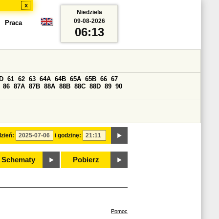
x
Niedziela
09-08-2026
Praca
06:13
D
61
62
63
64A
64B
65A
65B
66
67
86
87A
87B
88A
88B
88C
88D
89
90
zień:
i godzinę:
Schematy
Pobierz
Pomoc