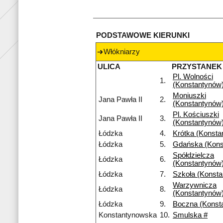
PODSTAWOWE KIERUNKI
Włókniarzy
ULICA
PRZYSTANEK
Pl. Wolności
1.
(Konstantynów
Moniuszki
Jana Pawła II
2.
(Konstantynów
Pl. Kościuszki
Jana Pawła II
3.
(Konstantynów
Łódzka
4.
Krótka (Konsta
Łódzka
5.
Gdańska (Kons
Spółdzielcza
Łódzka
6.
(Konstantynów
Łódzka
7.
Szkoła (Konst
Warzywnicza
Łódzka
8.
(Konstantynów
Łódzka
9.
Boczna (Konst
Konstantynowska
10.
Smulska #