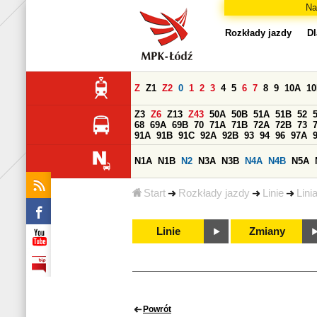
Na
Rozkłady jazdy
Dl
Z
Z1
Z2
0
1
2
3
4
5
6
7
8
9
10A
1
Z3
Z6
Z13
Z43
50A
50B
51A
51B
52
68
69A
69B
70
71A
71B
72A
72B
73
91A
91B
91C
92A
92B
93
94
96
97A
N1A
N1B
N2
N3A
N3B
N4A
N4B
N5A
Start
Rozkłady jazdy
Linie
Lini
Linie
Zmiany
Powrót