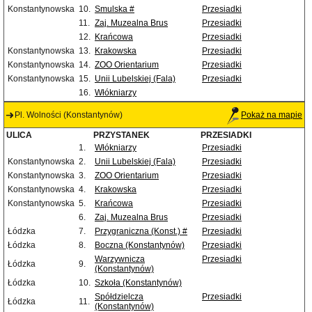
Konstantynowska
10.
Smulska #
Przesiadki
11.
Zaj. Muzealna Brus
Przesiadki
12.
Krańcowa
Przesiadki
Konstantynowska
13.
Krakowska
Przesiadki
Konstantynowska
14.
ZOO Orientarium
Przesiadki
Konstantynowska
15.
Unii Lubelskiej (Fala)
Przesiadki
16.
Włókniarzy
Pl. Wolności (Konstantynów)
Pokaż na mapie
ULICA
PRZYSTANEK
PRZESIADKI
1.
Włókniarzy
Przesiadki
Konstantynowska
2.
Unii Lubelskiej (Fala)
Przesiadki
Konstantynowska
3.
ZOO Orientarium
Przesiadki
Konstantynowska
4.
Krakowska
Przesiadki
Konstantynowska
5.
Krańcowa
Przesiadki
6.
Zaj. Muzealna Brus
Przesiadki
Łódzka
7.
Przygraniczna (Konst.) #
Przesiadki
Łódzka
8.
Boczna (Konstantynów)
Przesiadki
Warzywnicza
Przesiadki
Łódzka
9.
(Konstantynów)
Łódzka
10.
Szkoła (Konstantynów)
Spółdzielcza
Przesiadki
Łódzka
11.
(Konstantynów)