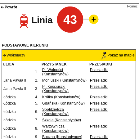
Pomoc
Powrót
43
Linia
PODSTAWOWE KIERUNKI
Włókniarzy
Pokaż na mapie
ULICA
PRZYSTANEK
PRZESIADKI
Pl. Wolności
Przesiadki
1.
(Konstantynów)
Jana Pawła II
2.
Moniuszki (Konstantynów)
Przesiadki
Pl. Kościuszki
Przesiadki
Jana Pawła II
3.
(Konstantynów)
Łódzka
4.
Krótka (Konstantynów)
Przesiadki
Łódzka
5.
Gdańska (Konstantynów)
Przesiadki
Spółdzielcza
Przesiadki
Łódzka
6.
(Konstantynów)
Łódzka
7.
Szkoła (Konstantynów)
Warzywnicza
Przesiadki
Łódzka
8.
(Konstantynów)
Łódzka
9.
Boczna (Konstantynów)
Przesiadki