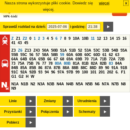
Nasza strona wykorzystuje pliki cookie. Dowiedz się
więcej
x
#
więcej.
Sprawdź rozkład na dzień:
i godzinę:
Z
Z1
Z2
0
1
2
3
4
5
6
7
8
9
10A
10B
11
12
13
14
15
16
41
43
45
Z3
Z6
Z13
Z43
50A
50B
51A
51B
52
53A
53C
53B
54B
55A
55B
55C
56
57
58A
58B
59
60A
60B
60C
60D
61
62
63
64A
64B
65A
65B
66
67
68
69A
69B
70
71A
71B
72A
72B
73
75A
75B
76
77
78
80A
80B
81A
81B
82A
82B
83
84A
84B
85A
85B
86
87A
87B
88A
88B
88C
88D
89
90
91A
91B
91C
92A
92B
93
94
96
97A
97B
99
100
101
201
202
6.
F1
G1
G2
H
W
N1A
N1B
N2
N3A
N3B
N4A
N4B
N5A
N5B
N6
N7A
N7B
N8
N9
Linie
Zmiany
Utrudnienia
Przystanki
Połączenia
Schematy
Pobierz