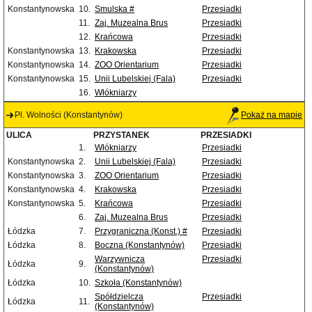
Konstantynowska
10.
Smulska #
Przesiadki
11.
Zaj. Muzealna Brus
Przesiadki
12.
Krańcowa
Przesiadki
Konstantynowska
13.
Krakowska
Przesiadki
Konstantynowska
14.
ZOO Orientarium
Przesiadki
Konstantynowska
15.
Unii Lubelskiej (Fala)
Przesiadki
16.
Włókniarzy
Pl. Wolności (Konstantynów)
Pokaż na mapie
ULICA
PRZYSTANEK
PRZESIADKI
1.
Włókniarzy
Przesiadki
Konstantynowska
2.
Unii Lubelskiej (Fala)
Przesiadki
Konstantynowska
3.
ZOO Orientarium
Przesiadki
Konstantynowska
4.
Krakowska
Przesiadki
Konstantynowska
5.
Krańcowa
Przesiadki
6.
Zaj. Muzealna Brus
Przesiadki
Łódzka
7.
Przygraniczna (Konst.) #
Przesiadki
Łódzka
8.
Boczna (Konstantynów)
Przesiadki
Warzywnicza
Przesiadki
Łódzka
9.
(Konstantynów)
Łódzka
10.
Szkoła (Konstantynów)
Spółdzielcza
Przesiadki
Łódzka
11.
(Konstantynów)