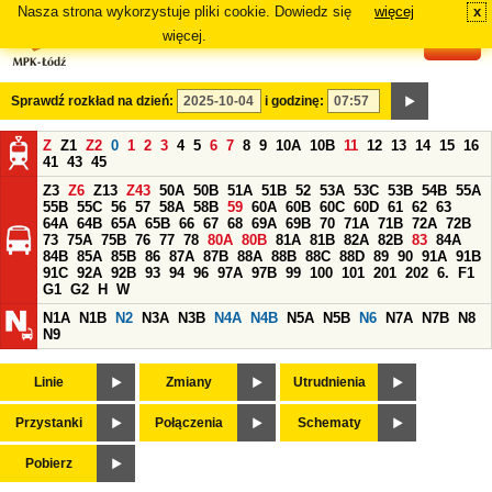
Nasza strona wykorzystuje pliki cookie. Dowiedz się
więcej
x
#
więcej.
Sprawdź rozkład na dzień:
i godzinę:
Z
Z1
Z2
0
1
2
3
4
5
6
7
8
9
10A
10B
11
12
13
14
15
16
41
43
45
Z3
Z6
Z13
Z43
50A
50B
51A
51B
52
53A
53C
53B
54B
55A
55B
55C
56
57
58A
58B
59
60A
60B
60C
60D
61
62
63
64A
64B
65A
65B
66
67
68
69A
69B
70
71A
71B
72A
72B
73
75A
75B
76
77
78
80A
80B
81A
81B
82A
82B
83
84A
84B
85A
85B
86
87A
87B
88A
88B
88C
88D
89
90
91A
91B
91C
92A
92B
93
94
96
97A
97B
99
100
101
201
202
6.
F1
G1
G2
H
W
N1A
N1B
N2
N3A
N3B
N4A
N4B
N5A
N5B
N6
N7A
N7B
N8
N9
Linie
Zmiany
Utrudnienia
Przystanki
Połączenia
Schematy
Pobierz