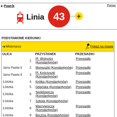
Pomoc
Powrót
43
Linia
PODSTAWOWE KIERUNKI
Włókniarzy
Pokaż na mapie
ULICA
PRZYSTANEK
PRZESIADKI
Pl. Wolności
Przesiadki
1.
(Konstantynów)
Jana Pawła II
2.
Moniuszki (Konstantynów)
Przesiadki
Pl. Kościuszki
Przesiadki
Jana Pawła II
3.
(Konstantynów)
Łódzka
4.
Krótka (Konstantynów)
Przesiadki
Łódzka
5.
Gdańska (Konstantynów)
Przesiadki
Spółdzielcza
Przesiadki
Łódzka
6.
(Konstantynów)
Łódzka
7.
Szkoła (Konstantynów)
Warzywnicza
Przesiadki
Łódzka
8.
(Konstantynów)
Łódzka
9.
Boczna (Konstantynów)
Przesiadki