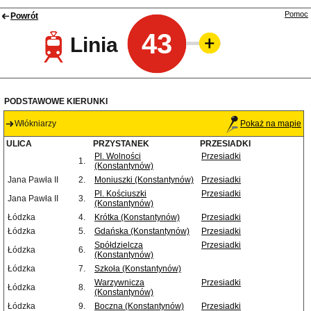
Pomoc
Powrót
43
Linia
PODSTAWOWE KIERUNKI
Włókniarzy
Pokaż na mapie
ULICA
PRZYSTANEK
PRZESIADKI
Pl. Wolności
Przesiadki
1.
(Konstantynów)
Jana Pawła II
2.
Moniuszki (Konstantynów)
Przesiadki
Pl. Kościuszki
Przesiadki
Jana Pawła II
3.
(Konstantynów)
Łódzka
4.
Krótka (Konstantynów)
Przesiadki
Łódzka
5.
Gdańska (Konstantynów)
Przesiadki
Spółdzielcza
Przesiadki
Łódzka
6.
(Konstantynów)
Łódzka
7.
Szkoła (Konstantynów)
Warzywnicza
Przesiadki
Łódzka
8.
(Konstantynów)
Łódzka
9.
Boczna (Konstantynów)
Przesiadki