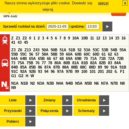
Nasza strona wykorzystuje pliki cookie. Dowiedz się
więcej
x
#
więcej.
Sprawdź rozkład na dzień:
i godzinę:
Z
Z1
Z2
0
1
2
3
4
5
6
7
8
9
10A
10B
11
12
13
14
15
16
41
43
45
Z3
Z6
Z13
Z43
50A
50B
51A
51B
52
53A
53C
53B
54B
55A
55B
55C
56
57
58A
58B
59
60A
60B
60C
60D
61
62
63
64A
64B
65A
65B
66
67
68
69A
69B
70
71A
71B
72A
72B
73
75A
75B
76
77
78
80A
80B
81A
81B
82A
82B
83
84A
84B
85A
85B
86
87A
87B
88A
88B
88C
88D
89
90
91A
91B
91C
92A
92B
93
94
96
97A
97B
99
100
101
201
202
6.
F1
G1
G2
H
W
N1A
N1B
N2
N3A
N3B
N4A
N4B
N5A
N5B
N6
N7A
N7B
N8
N9
Linie
Zmiany
Utrudnienia
Przystanki
Połączenia
Schematy
Pobierz