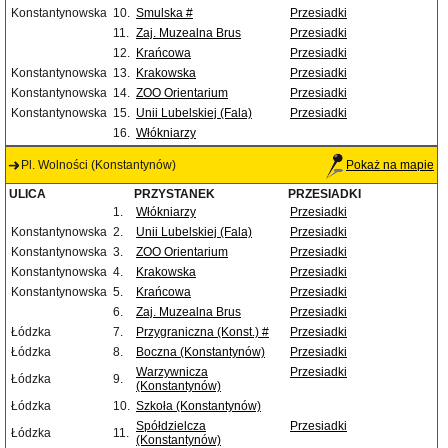
Konstantynowska
10.
Smulska #
Przesiadki
11.
Zaj. Muzealna Brus
Przesiadki
12.
Krańcowa
Przesiadki
Konstantynowska
13.
Krakowska
Przesiadki
Konstantynowska
14.
ZOO Orientarium
Przesiadki
Konstantynowska
15.
Unii Lubelskiej (Fala)
Przesiadki
16.
Włókniarzy
Pl. Wolności (Konstantynów)
Pokaż na mapie
ULICA
PRZYSTANEK
PRZESIADKI
1.
Włókniarzy
Przesiadki
Konstantynowska
2.
Unii Lubelskiej (Fala)
Przesiadki
Konstantynowska
3.
ZOO Orientarium
Przesiadki
Konstantynowska
4.
Krakowska
Przesiadki
Konstantynowska
5.
Krańcowa
Przesiadki
6.
Zaj. Muzealna Brus
Przesiadki
Łódzka
7.
Przygraniczna (Konst.) #
Przesiadki
Łódzka
8.
Boczna (Konstantynów)
Przesiadki
Warzywnicza
Przesiadki
Łódzka
9.
(Konstantynów)
Łódzka
10.
Szkoła (Konstantynów)
Spółdzielcza
Przesiadki
Łódzka
11.
(Konstantynów)