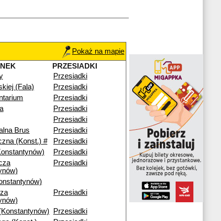
Pokaż na mapie
ANEK
PRZESIADKI
y
Przesiadki
skiej (Fala)
Przesiadki
ntarium
Przesiadki
a
Przesiadki
Przesiadki
alna Brus
Przesiadki
czna (Konst.) #
Przesiadki
Konstantynów)
Przesiadki
cza
Przesiadki
ynów)
onstantynów)
cza
Przesiadki
ynów)
(Konstantynów)
Przesiadki