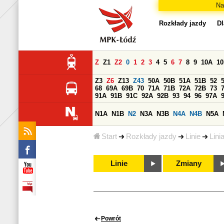
Na
Rozkłady jazdy
Dl
Z
Z1
Z2
0
1
2
3
4
5
6
7
8
9
10A
1
Z3
Z6
Z13
Z43
50A
50B
51A
51B
52
68
69A
69B
70
71A
71B
72A
72B
73
91A
91B
91C
92A
92B
93
94
96
97A
N1A
N1B
N2
N3A
N3B
N4A
N4B
N5A
Start
Rozkłady jazdy
Linie
Lini
Linie
Zmiany
Powrót