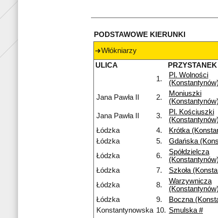
PODSTAWOWE KIERUNKI
Włókniarzy
ULICA
PRZYSTANEK
Pl. Wolności
1.
(Konstantynów
Moniuszki
Jana Pawła II
2.
(Konstantynów
Pl. Kościuszki
Jana Pawła II
3.
(Konstantynów
Łódzka
4.
Krótka (Konsta
Łódzka
5.
Gdańska (Kons
Spółdzielcza
Łódzka
6.
(Konstantynów
Łódzka
7.
Szkoła (Konst
Warzywnicza
Łódzka
8.
(Konstantynów
Łódzka
9.
Boczna (Konst
Konstantynowska
10.
Smulska #