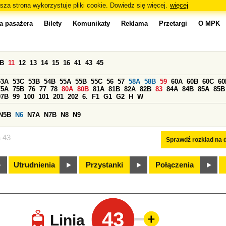
sza strona wykorzystuje pliki cookie. Dowiedz się więcej.
więcej
a pasażera
Bilety
Komunikaty
Reklama
Przetargi
O MPK
0B
11
12
13
14
15
16
41
43
45
53A
53C
53B
54B
55A
55B
55C
56
57
58A
58B
59
60A
60B
60C
60
75A
75B
76
77
78
80A
80B
81A
81B
82A
82B
83
84A
84B
85A
85B
97B
99
100
101
201
202
6.
F1
G1
G2
H
W
N5B
N6
N7A
N7B
N8
N9
a 43
Sprawdź rozkład na d
Utrudnienia
Przystanki
Połączenia
43
Linia