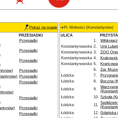
Pokaż na mapie
Pl. Wolności (Konstantynów)
PRZESIADKI
ULICA
PRZYST
Przesiadki
1.
Włókniarz
)
Konstantynowska
2.
Unii Lubel
Przesiadki
Konstantynowska
3.
ZOO Orie
)
Konstantynowska
4.
Krakowsk
Przesiadki
Konstantynowska
5.
Krańcowa
)
6.
Zaj. Muze
ntynów)
Przesiadki
Łódzka
7.
Przygrani
tantynów)
Przesiadki
Łódzka
8.
Boczna (
Przesiadki
)
Warzywni
Łódzka
9.
(Konstant
antynów)
Łódzka
10.
Szkoła (K
Przesiadki
)
Spółdziel
Łódzka
11.
(Konstant
antynów)
Przesiadki
Łódzka
12.
Gdańska 
Przesiadki