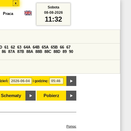
x
Sobota
08-08-2026
Praca
11:32
D
61
62
63
64A
64B
65A
65B
66
67
86
87A
87B
88A
88B
88C
88D
89
90
zień:
i godzinę:
Schematy
Pobierz
Pomoc