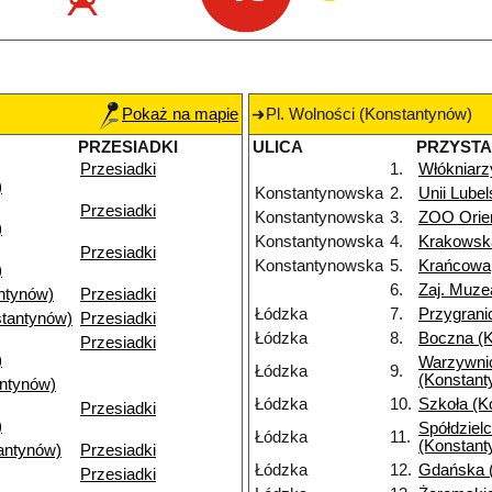
Pokaż na mapie
Pl. Wolności (Konstantynów)
PRZESIADKI
ULICA
PRZYST
Przesiadki
1.
Włókniarz
)
Konstantynowska
2.
Unii Lubel
Przesiadki
Konstantynowska
3.
ZOO Orie
)
Konstantynowska
4.
Krakowsk
Przesiadki
Konstantynowska
5.
Krańcowa
)
6.
Zaj. Muze
ntynów)
Przesiadki
Łódzka
7.
Przygrani
tantynów)
Przesiadki
Łódzka
8.
Boczna (
Przesiadki
)
Warzywni
Łódzka
9.
(Konstant
antynów)
Łódzka
10.
Szkoła (K
Przesiadki
)
Spółdziel
Łódzka
11.
(Konstant
antynów)
Przesiadki
Łódzka
12.
Gdańska 
Przesiadki