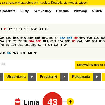
sza strona wykorzystuje pliki cookie. Dowiedz się więcej.
więcej
a pasażera
Bilety
Komunikaty
Reklama
Przetargi
O MPK
0B
11
12
13
14
15
16
41
43
45
53A
53C
53B
54B
55A
55B
55C
56
57
58A
58B
59
60A
60B
60C
60
75A
75B
76
77
78
80A
80B
81A
81B
82A
82B
83
84A
84B
85A
85B
97B
99
100
101
201
202
6.
F1
G1
G2
H
W
N5B
N6
N7A
N7B
N8
N9
a 43
Sprawdź rozkład na d
Utrudnienia
Przystanki
Połączenia
43
Linia