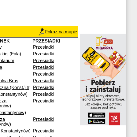
Pokaż na mapie
ANEK
PRZESIADKI
y
Przesiadki
skiej (Fala)
Przesiadki
ntarium
Przesiadki
a
Przesiadki
Przesiadki
alna Brus
Przesiadki
czna (Konst.) #
Przesiadki
Konstantynów)
Przesiadki
cza
Przesiadki
ynów)
onstantynów)
cza
Przesiadki
ynów)
(Konstantynów)
Przesiadki