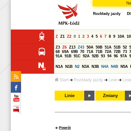
Na
Rozkłady jazdy
Dl
Z
Z1
Z2
0
1
2
3
4
5
6
7
8
9
10A
1
Z3
Z6
Z13
Z43
50A
50B
51A
51B
52
68
69A
69B
70
71A
71B
72A
72B
73
91A
91B
91C
92A
92B
93
94
96
97A
N1A
N1B
N2
N3A
N3B
N4A
N4B
N5A
Start
Rozkłady jazdy
Linie
Lini
Linie
Zmiany
Powrót