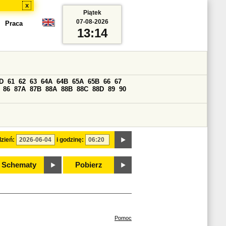
x
Piątek
07-08-2026
Praca
13:14
D
61
62
63
64A
64B
65A
65B
66
67
86
87A
87B
88A
88B
88C
88D
89
90
zień:
i godzinę:
Schematy
Pobierz
Pomoc