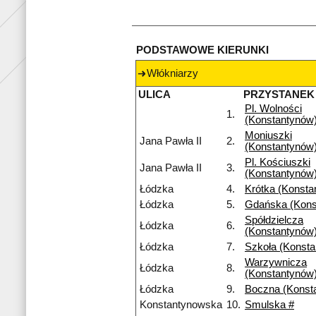
PODSTAWOWE KIERUNKI
Włókniarzy
ULICA
PRZYSTANEK
Pl. Wolności
1.
(Konstantynów
Moniuszki
Jana Pawła II
2.
(Konstantynów
Pl. Kościuszki
Jana Pawła II
3.
(Konstantynów
Łódzka
4.
Krótka (Konsta
Łódzka
5.
Gdańska (Kons
Spółdzielcza
Łódzka
6.
(Konstantynów
Łódzka
7.
Szkoła (Konst
Warzywnicza
Łódzka
8.
(Konstantynów
Łódzka
9.
Boczna (Konst
Konstantynowska
10.
Smulska #