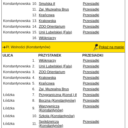
Konstantynowska
10.
Smulska #
Przesiadki
11.
Zaj. Muzealna Brus
Przesiadki
12.
Krańcowa
Przesiadki
Konstantynowska
13.
Krakowska
Przesiadki
Konstantynowska
14.
ZOO Orientarium
Przesiadki
Konstantynowska
15.
Unii Lubelskiej (Fala)
Przesiadki
16.
Włókniarzy
Pl. Wolności (Konstantynów)
Pokaż na mapie
ULICA
PRZYSTANEK
PRZESIADKI
1.
Włókniarzy
Przesiadki
Konstantynowska
2.
Unii Lubelskiej (Fala)
Przesiadki
Konstantynowska
3.
ZOO Orientarium
Przesiadki
Konstantynowska
4.
Krakowska
Przesiadki
Konstantynowska
5.
Krańcowa
Przesiadki
6.
Zaj. Muzealna Brus
Przesiadki
Łódzka
7.
Przygraniczna (Konst.) #
Przesiadki
Łódzka
8.
Boczna (Konstantynów)
Przesiadki
Warzywnicza
Przesiadki
Łódzka
9.
(Konstantynów)
Łódzka
10.
Szkoła (Konstantynów)
Spółdzielcza
Przesiadki
Łódzka
11.
(Konstantynów)