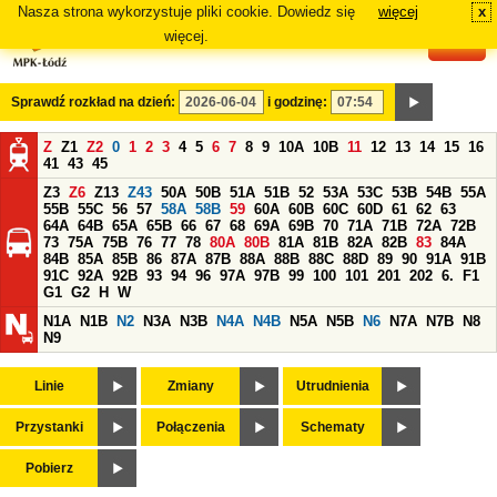
Nasza strona wykorzystuje pliki cookie. Dowiedz się
więcej
x
#
więcej.
Sprawdź rozkład na dzień:
i godzinę:
Z
Z1
Z2
0
1
2
3
4
5
6
7
8
9
10A
10B
11
12
13
14
15
16
41
43
45
Z3
Z6
Z13
Z43
50A
50B
51A
51B
52
53A
53C
53B
54B
55A
55B
55C
56
57
58A
58B
59
60A
60B
60C
60D
61
62
63
64A
64B
65A
65B
66
67
68
69A
69B
70
71A
71B
72A
72B
73
75A
75B
76
77
78
80A
80B
81A
81B
82A
82B
83
84A
84B
85A
85B
86
87A
87B
88A
88B
88C
88D
89
90
91A
91B
91C
92A
92B
93
94
96
97A
97B
99
100
101
201
202
6.
F1
G1
G2
H
W
N1A
N1B
N2
N3A
N3B
N4A
N4B
N5A
N5B
N6
N7A
N7B
N8
N9
Linie
Zmiany
Utrudnienia
Przystanki
Połączenia
Schematy
Pobierz