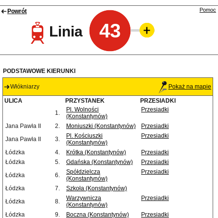
Pomoc
Powrót
43
Linia
PODSTAWOWE KIERUNKI
Włókniarzy
Pokaż na mapie
ULICA
PRZYSTANEK
PRZESIADKI
Pl. Wolności
Przesiadki
1.
(Konstantynów)
Jana Pawła II
2.
Moniuszki (Konstantynów)
Przesiadki
Pl. Kościuszki
Przesiadki
Jana Pawła II
3.
(Konstantynów)
Łódzka
4.
Krótka (Konstantynów)
Przesiadki
Łódzka
5.
Gdańska (Konstantynów)
Przesiadki
Spółdzielcza
Przesiadki
Łódzka
6.
(Konstantynów)
Łódzka
7.
Szkoła (Konstantynów)
Warzywnicza
Przesiadki
Łódzka
8.
(Konstantynów)
Łódzka
9.
Boczna (Konstantynów)
Przesiadki