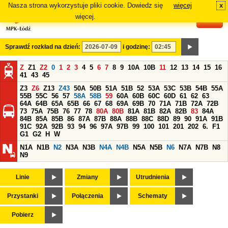
Nasza strona wykorzystuje pliki cookie. Dowiedz się
więcej
x
#
więcej.
Sprawdź rozkład na dzień:
i godzinę:
Z
Z1
Z2
0
1
2
3
4
5
6
7
8
9
10A
10B
11
12
13
14
15
16
41
43
45
Z3
Z6
Z13
Z43
50A
50B
51A
51B
52
53A
53C
53B
54B
55A
55B
55C
56
57
58A
58B
59
60A
60B
60C
60D
61
62
63
64A
64B
65A
65B
66
67
68
69A
69B
70
71A
71B
72A
72B
73
75A
75B
76
77
78
80A
80B
81A
81B
82A
82B
83
84A
84B
85A
85B
86
87A
87B
88A
88B
88C
88D
89
90
91A
91B
91C
92A
92B
93
94
96
97A
97B
99
100
101
201
202
6.
F1
G1
G2
H
W
N1A
N1B
N2
N3A
N3B
N4A
N4B
N5A
N5B
N6
N7A
N7B
N8
N9
Linie
Zmiany
Utrudnienia
Przystanki
Połączenia
Schematy
Pobierz