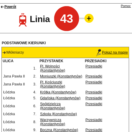
Pomoc
Powrót
43
Linia
PODSTAWOWE KIERUNKI
Włókniarzy
Pokaż na mapie
ULICA
PRZYSTANEK
PRZESIADKI
Pl. Wolności
Przesiadki
1.
(Konstantynów)
Jana Pawła II
2.
Moniuszki (Konstantynów)
Przesiadki
Pl. Kościuszki
Przesiadki
Jana Pawła II
3.
(Konstantynów)
Łódzka
4.
Krótka (Konstantynów)
Przesiadki
Łódzka
5.
Gdańska (Konstantynów)
Przesiadki
Spółdzielcza
Przesiadki
Łódzka
6.
(Konstantynów)
Łódzka
7.
Szkoła (Konstantynów)
Warzywnicza
Przesiadki
Łódzka
8.
(Konstantynów)
Łódzka
9.
Boczna (Konstantynów)
Przesiadki