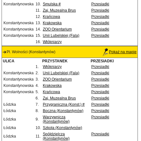
Konstantynowska
10.
Smulska #
Przesiadki
11.
Zaj. Muzealna Brus
Przesiadki
12.
Krańcowa
Przesiadki
Konstantynowska
13.
Krakowska
Przesiadki
Konstantynowska
14.
ZOO Orientarium
Przesiadki
Konstantynowska
15.
Unii Lubelskiej (Fala)
Przesiadki
16.
Włókniarzy
Pl. Wolności (Konstantynów)
Pokaż na mapie
ULICA
PRZYSTANEK
PRZESIADKI
1.
Włókniarzy
Przesiadki
Konstantynowska
2.
Unii Lubelskiej (Fala)
Przesiadki
Konstantynowska
3.
ZOO Orientarium
Przesiadki
Konstantynowska
4.
Krakowska
Przesiadki
Konstantynowska
5.
Krańcowa
Przesiadki
6.
Zaj. Muzealna Brus
Przesiadki
Łódzka
7.
Przygraniczna (Konst.) #
Przesiadki
Łódzka
8.
Boczna (Konstantynów)
Przesiadki
Warzywnicza
Przesiadki
Łódzka
9.
(Konstantynów)
Łódzka
10.
Szkoła (Konstantynów)
Spółdzielcza
Przesiadki
Łódzka
11.
(Konstantynów)