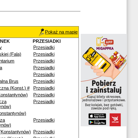
Pokaż na mapie
ANEK
PRZESIADKI
y
Przesiadki
skiej (Fala)
Przesiadki
ntarium
Przesiadki
a
Przesiadki
Przesiadki
alna Brus
Przesiadki
czna (Konst.) #
Przesiadki
Konstantynów)
Przesiadki
cza
Przesiadki
ynów)
onstantynów)
cza
Przesiadki
ynów)
(Konstantynów)
Przesiadki