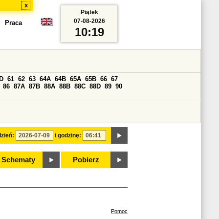
x
Piątek
07-08-2026
Praca
10:19
D
61
62
63
64A
64B
65A
65B
66
67
86
87A
87B
88A
88B
88C
88D
89
90
zień:
i godzinę:
Schematy
Pobierz
Pomoc