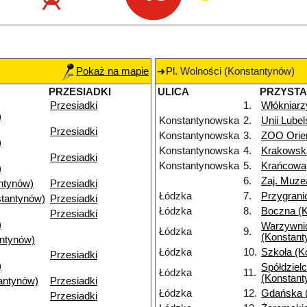
Pokaż na mapie
Pl. Wolności (Konstantynów)
PRZESIADKI
ULICA
PRZYST
Przesiadki
1.
Włókniarz
)
Konstantynowska
2.
Unii Lubel
Przesiadki
Konstantynowska
3.
ZOO Orie
)
Konstantynowska
4.
Krakowsk
Przesiadki
Konstantynowska
5.
Krańcowa
)
6.
Zaj. Muze
ntynów)
Przesiadki
Łódzka
7.
Przygrani
tantynów)
Przesiadki
Łódzka
8.
Boczna (
Przesiadki
)
Warzywni
Łódzka
9.
(Konstant
antynów)
Łódzka
10.
Szkoła (K
Przesiadki
)
Spółdziel
Łódzka
11.
(Konstant
antynów)
Przesiadki
Łódzka
12.
Gdańska 
Przesiadki