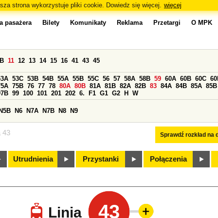
sza strona wykorzystuje pliki cookie. Dowiedz się więcej.
więcej
a pasażera
Bilety
Komunikaty
Reklama
Przetargi
O MPK
0B
11
12
13
14
15
16
41
43
45
53A
53C
53B
54B
55A
55B
55C
56
57
58A
58B
59
60A
60B
60C
60
75A
75B
76
77
78
80A
80B
81A
81B
82A
82B
83
84A
84B
85A
85B
97B
99
100
101
201
202
6.
F1
G1
G2
H
W
N5B
N6
N7A
N7B
N8
N9
a 43
Sprawdź rozkład na d
Utrudnienia
Przystanki
Połączenia
43
Linia