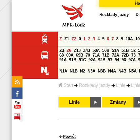
Na
Rozkłady jazdy
Dl
Z
Z1
Z2
0
1
2
3
4
5
6
7
8
9
10A
1
Z3
Z6
Z13
Z43
50A
50B
51A
51B
52
68
69A
69B
70
71A
71B
72A
72B
73
91A
91B
91C
92A
92B
93
94
96
97A
N1A
N1B
N2
N3A
N3B
N4A
N4B
N5A
Start
Rozkłady jazdy
Linie
Lini
Linie
Zmiany
Powrót