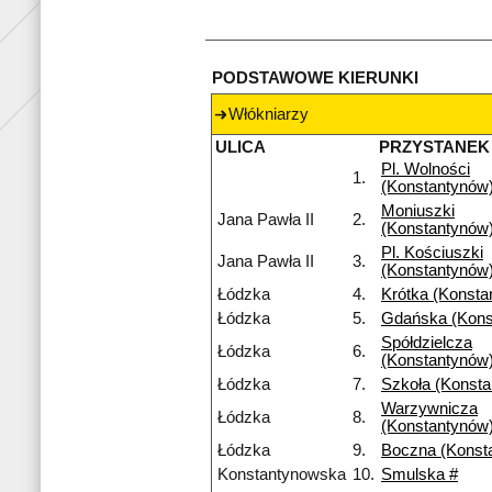
PODSTAWOWE KIERUNKI
Włókniarzy
ULICA
PRZYSTANEK
Pl. Wolności
1.
(Konstantynów
Moniuszki
Jana Pawła II
2.
(Konstantynów
Pl. Kościuszki
Jana Pawła II
3.
(Konstantynów
Łódzka
4.
Krótka (Konsta
Łódzka
5.
Gdańska (Kons
Spółdzielcza
Łódzka
6.
(Konstantynów
Łódzka
7.
Szkoła (Konst
Warzywnicza
Łódzka
8.
(Konstantynów
Łódzka
9.
Boczna (Konst
Konstantynowska
10.
Smulska #