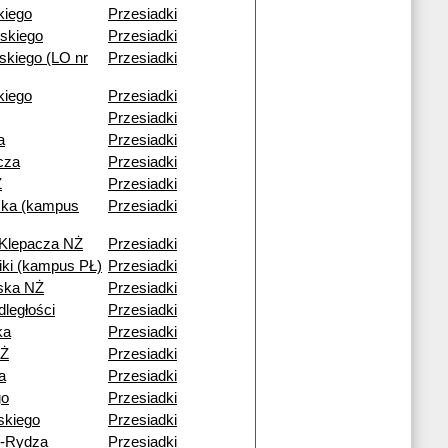
kiego
Przesiadki
skiego
Przesiadki
kiego (LO nr
Przesiadki
ckiego
Przesiadki
Przesiadki
a
Przesiadki
cza
Przesiadki
Ż
Przesiadki
ka (kampus
Przesiadki
 Klepacza NŻ
Przesiadki
niki (kampus PŁ)
Przesiadki
ska NŻ
Przesiadki
dległości
Przesiadki
ka
Przesiadki
NŻ
Przesiadki
a
Przesiadki
go
Przesiadki
skiego
Przesiadki
o-Rydza
Przesiadki