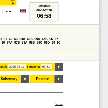
x
Czwartek
06-08-2026
Praca
06:58
D
61
62
63
64A
64B
65A
65B
66
67
86
87A
87B
88A
88B
88C
88D
89
90
zień:
i godzinę:
Schematy
Pobierz
Pomoc