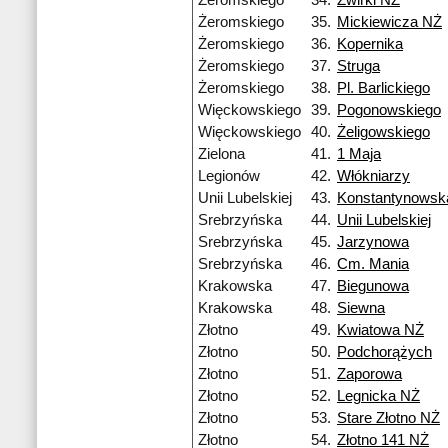
Żeromskiego
34.
Żwirki NŻ
Żeromskiego
35.
Mickiewicza NŻ
Żeromskiego
36.
Kopernika
Żeromskiego
37.
Struga
Żeromskiego
38.
Pl. Barlickiego
Więckowskiego
39.
Pogonowskiego
Więckowskiego
40.
Żeligowskiego
Zielona
41.
1 Maja
Legionów
42.
Włókniarzy
Unii Lubelskiej
43.
Konstantynowska
Srebrzyńska
44.
Unii Lubelskiej
Srebrzyńska
45.
Jarzynowa
Srebrzyńska
46.
Cm. Mania
Krakowska
47.
Biegunowa
Krakowska
48.
Siewna
Złotno
49.
Kwiatowa NŻ
Złotno
50.
Podchorążych
Złotno
51.
Zaporowa
Złotno
52.
Legnicka NŻ
Złotno
53.
Stare Złotno NŻ
Złotno
54.
Złotno 141 NŻ