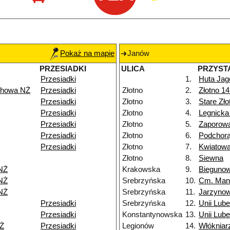
Pokaż na mapie
Janów
PRZESIADKI
ULICA
PRZYST
Przesiadki
1.
Huta Jag
chowa NŻ
Przesiadki
Złotno
2.
Złotno 1
Przesiadki
Złotno
3.
Stare Zł
Przesiadki
Złotno
4.
Legnicka
Przesiadki
Złotno
5.
Zaporow
Przesiadki
Złotno
6.
Podchor
Przesiadki
Złotno
7.
Kwiatow
Złotno
8.
Siewna
NŻ
Krakowska
9.
Bieguno
NŻ
Srebrzyńska
10.
Cm. Man
NŻ
Srebrzyńska
11.
Jarzyno
Przesiadki
Srebrzyńska
12.
Unii Lube
Przesiadki
Konstantynowska
13.
Unii Lube
Ż
Przesiadki
Legionów
14.
Włókniar