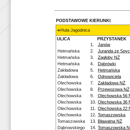
PODSTAWOWE KIERUNKI
Huta Jagodnica
ULICA
PRZYSTANEK
1.
Janów
Hetmańska
2.
Juranda ze Spy
Hetmańska
3.
Zagłoby NŻ
Hetmańska
4.
Dąbrówki
Zakładowa
5.
Hetmańska
Zakładowa
6.
Odnowiciela
Olechowska
7.
Zakładowa NŻ
Olechowska
8.
Przewozowa NŻ
Olechowska
9.
Olechowska 56 
Olechowska
10.
Olechowska 36 
Olechowska
11.
Olechowska 22 
Olechowska
12.
Tomaszowska
Tomaszowska
13.
Bławatna NŻ
Dąbrowskiego
14.
Tomaszowska N