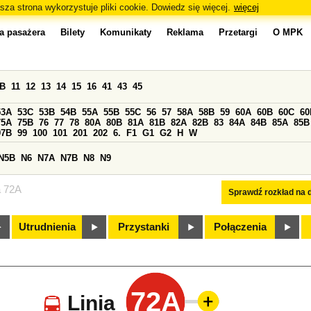
sza strona wykorzystuje pliki cookie. Dowiedz się więcej.
więcej
a pasażera
Bilety
Komunikaty
Reklama
Przetargi
O MPK
0B
11
12
13
14
15
16
41
43
45
53A
53C
53B
54B
55A
55B
55C
56
57
58A
58B
59
60A
60B
60C
60
75A
75B
76
77
78
80A
80B
81A
81B
82A
82B
83
84A
84B
85A
85B
97B
99
100
101
201
202
6.
F1
G1
G2
H
W
N5B
N6
N7A
N7B
N8
N9
a 72A
Sprawdź rozkład na d
Utrudnienia
Przystanki
Połączenia
72A
Linia