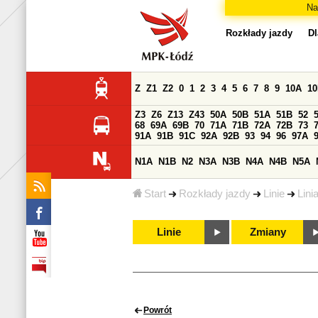
Na
Rozkłady jazdy
Dl
Z
Z1
Z2
0
1
2
3
4
5
6
7
8
9
10A
1
Z3
Z6
Z13
Z43
50A
50B
51A
51B
52
68
69A
69B
70
71A
71B
72A
72B
73
91A
91B
91C
92A
92B
93
94
96
97A
N1A
N1B
N2
N3A
N3B
N4A
N4B
N5A
Start
Rozkłady jazdy
Linie
Lini
Linie
Zmiany
Powrót