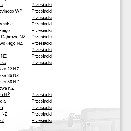
ka
Przesiadki
cyjnego WP
Przesiadki
Przesiadki
yńskiej
Przesiadki
kiego
Przesiadki
ź Dąbrowa NŻ
Przesiadki
wskiego NŻ
Przesiadki
Przesiadki
a NŻ
Przesiadki
ska
Przesiadki
ska 22 NŻ
ska 36 NŻ
ska 56 NŻ
owa NŻ
wa NŻ
Przesiadki
ela
Przesiadki
wa
Przesiadki
i NŻ
Przesiadki
NŻ
Przesiadki