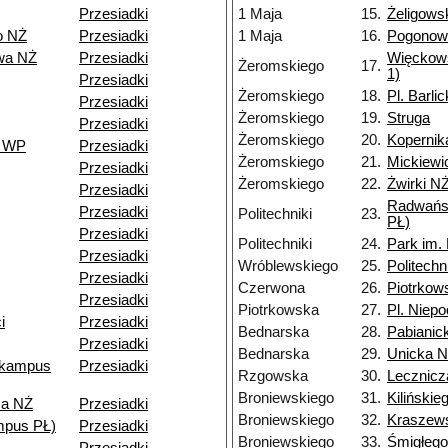
Przesiadki
1 Maja
15.
Żeligows
o NŻ
Przesiadki
1 Maja
16.
Pogonow
wa NŻ
Przesiadki
Więckows
Żeromskiego
17.
1)
Przesiadki
Żeromskiego
18.
Pl. Barli
Przesiadki
Żeromskiego
19.
Struga
Przesiadki
Żeromskiego
20.
Kopernik
o WP
Przesiadki
Żeromskiego
21.
Mickiewi
Przesiadki
Żeromskiego
22.
Żwirki N
Przesiadki
Radwańs
Przesiadki
Politechniki
23.
PŁ)
Przesiadki
Politechniki
24.
Park im.
Przesiadki
Wróblewskiego
25.
Politech
Przesiadki
Czerwona
26.
Piotrkow
Przesiadki
Piotrkowska
27.
Pl. Niepo
i
Przesiadki
Bednarska
28.
Pabianic
Przesiadki
Bednarska
29.
Unicka 
(kampus
Przesiadki
Rzgowska
30.
Lecznicz
Broniewskiego
31.
Kilińskie
za NŻ
Przesiadki
Broniewskiego
32.
Kraszew
mpus PŁ)
Przesiadki
Broniewskiego
33.
Śmigłeg