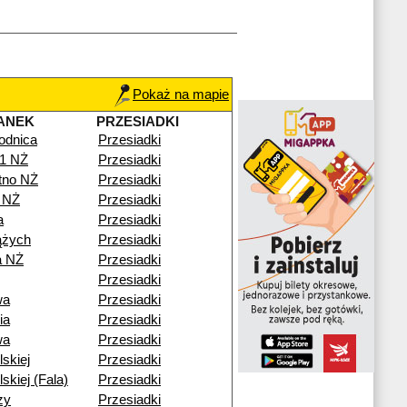
Pokaż na mapie
ANEK
PRZESIADKI
odnica
Przesiadki
41 NŻ
Przesiadki
otno NŻ
Przesiadki
 NŻ
Przesiadki
a
Przesiadki
ążych
Przesiadki
a NŻ
Przesiadki
Przesiadki
wa
Przesiadki
ia
Przesiadki
wa
Przesiadki
lskiej
Przesiadki
lskiej (Fala)
Przesiadki
zy
Przesiadki