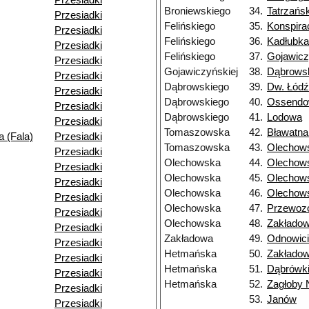
Przesiadki
Broniewskiego
34.
Tatrzańs
Przesiadki
Felińskiego
35.
Konspira
Przesiadki
Felińskiego
36.
Kadłubka
Przesiadki
Felińskiego
37.
Gojawicz
Przesiadki
Gojawiczyńskiej
38.
Dąbrows
Przesiadki
Dąbrowskiego
39.
Dw. Łód
Przesiadki
Dąbrowskiego
40.
Ossendo
Przesiadki
Dąbrowskiego
41.
Lodowa
Przesiadki
Tomaszowska
42.
Bławatn
 (Fala)
Przesiadki
Tomaszowska
43.
Olechow
Przesiadki
Olechowska
44.
Olechow
Przesiadki
Olechowska
45.
Olechow
Przesiadki
Olechowska
46.
Olechow
Przesiadki
Olechowska
47.
Przewoz
Przesiadki
Olechowska
48.
Zakłado
Przesiadki
Zakładowa
49.
Odnowici
Przesiadki
Hetmańska
50.
Zakłado
Przesiadki
Hetmańska
51.
Dąbrówk
Przesiadki
Hetmańska
52.
Zagłoby 
Przesiadki
53.
Janów
Przesiadki