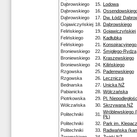
Dąbrowskiego
15.
Lodowa
Dąbrowskiego
16.
Ossendowskieg
Dąbrowskiego
17.
Dw. Łódź Dąbro
Gojawiczyńskiej
18.
Dąbrowskiego
Felińskiego
19.
Gojawiczyńskiej
Felińskiego
20.
Kadłubka
Felińskiego
21.
Konspiracyjneg
Broniewskiego
22.
Śmigłego-Rydza
Broniewskiego
23.
Kraszewskiego
Broniewskiego
24.
Kilińskiego
Rzgowska
25.
Paderewskiego
Rzgowska
26.
Lecznicza
Bednarska
27.
Unicka NŻ
Pabianicka
28.
Wólczańska
Piotrkowska
29.
Pl. Niepodległośc
Wólczańska
30.
Skrzywana NŻ
Wróblewskiego 
Politechniki
31.
PŁ)
Politechniki
32.
Park im. Klepac
Politechniki
33.
Radwańska (ka