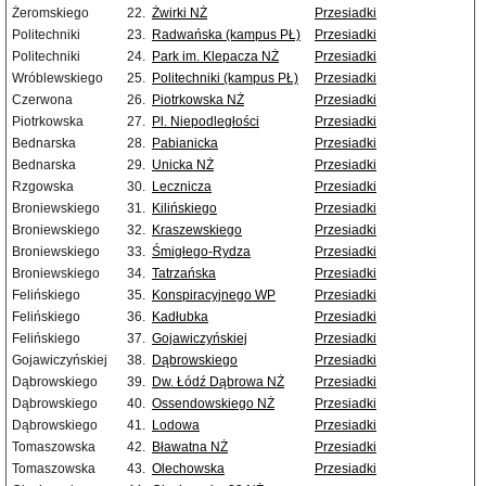
Żeromskiego
22.
Żwirki NŻ
Przesiadki
Politechniki
23.
Radwańska (kampus PŁ)
Przesiadki
Politechniki
24.
Park im. Klepacza NŻ
Przesiadki
Wróblewskiego
25.
Politechniki (kampus PŁ)
Przesiadki
Czerwona
26.
Piotrkowska NŻ
Przesiadki
Piotrkowska
27.
Pl. Niepodległości
Przesiadki
Bednarska
28.
Pabianicka
Przesiadki
Bednarska
29.
Unicka NŻ
Przesiadki
Rzgowska
30.
Lecznicza
Przesiadki
Broniewskiego
31.
Kilińskiego
Przesiadki
Broniewskiego
32.
Kraszewskiego
Przesiadki
Broniewskiego
33.
Śmigłego-Rydza
Przesiadki
Broniewskiego
34.
Tatrzańska
Przesiadki
Felińskiego
35.
Konspiracyjnego WP
Przesiadki
Felińskiego
36.
Kadłubka
Przesiadki
Felińskiego
37.
Gojawiczyńskiej
Przesiadki
Gojawiczyńskiej
38.
Dąbrowskiego
Przesiadki
Dąbrowskiego
39.
Dw. Łódź Dąbrowa NŻ
Przesiadki
Dąbrowskiego
40.
Ossendowskiego NŻ
Przesiadki
Dąbrowskiego
41.
Lodowa
Przesiadki
Tomaszowska
42.
Bławatna NŻ
Przesiadki
Tomaszowska
43.
Olechowska
Przesiadki