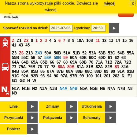
Nasza strona wykorzystuje pliki cookie. Dowiedz się
więcej
x
#
więcej.
Sprawdź rozkład na dzień:
i godzinę:
Z
Z1
Z2
0
1
2
3
4
5
6
7
8
9
10A
10B
11
12
13
14
15
16
41
43
45
Z3
Z6
Z13
Z43
50A
50B
51A
51B
52
53A
53B
53C
54B
55A
55B
55C
56
57
58A
58B
59
60A
60B
60C
60D
61
62
63
64A
64B
65A
65B
66
67
68
69A
69B
70
71A
71B
72A
72B
73
75A
75B
76
77
78
80A
80B
81A
81B
82A
82B
83
84A
84B
85A
85B
86
87A
87B
88A
88B
88C
88D
89
90
91A
91B
91C
92A
92B
93
94
96
97A
97B
99
100
101
201
202
6.
F1
G1
G2
H
W
N1A
N1B
N2
N3A
N3B
N4A
N4B
N5A
N5B
N6
N7A
N7B
N8
N9
Linie
Zmiany
Utrudnienia
Przystanki
Połączenia
Schematy
Pobierz