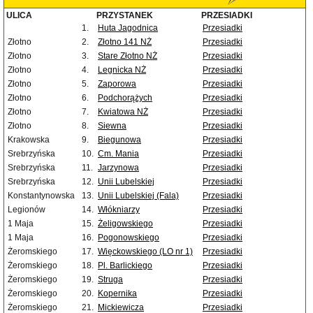
ULICA
PRZYSTANEK
PRZESIADKI
1.
Huta Jagodnica
Przesiadki
Złotno
2.
Złotno 141 NŻ
Przesiadki
Złotno
3.
Stare Złotno NŻ
Przesiadki
Złotno
4.
Legnicka NŻ
Przesiadki
Złotno
5.
Zaporowa
Przesiadki
Złotno
6.
Podchorążych
Przesiadki
Złotno
7.
Kwiatowa NŻ
Przesiadki
Złotno
8.
Siewna
Przesiadki
Krakowska
9.
Biegunowa
Przesiadki
Srebrzyńska
10.
Cm. Mania
Przesiadki
Srebrzyńska
11.
Jarzynowa
Przesiadki
Srebrzyńska
12.
Unii Lubelskiej
Przesiadki
Konstantynowska
13.
Unii Lubelskiej (Fala)
Przesiadki
Legionów
14.
Włókniarzy
Przesiadki
1 Maja
15.
Żeligowskiego
Przesiadki
1 Maja
16.
Pogonowskiego
Przesiadki
Żeromskiego
17.
Więckowskiego (LO nr 1)
Przesiadki
Żeromskiego
18.
Pl. Barlickiego
Przesiadki
Żeromskiego
19.
Struga
Przesiadki
Żeromskiego
20.
Kopernika
Przesiadki
Żeromskiego
21.
Mickiewicza
Przesiadki