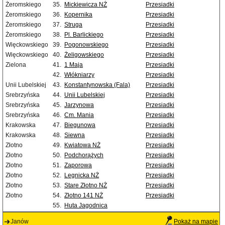
Żeromskiego
35.
Mickiewicza NŻ
Przesiadki
Żeromskiego
36.
Kopernika
Przesiadki
Żeromskiego
37.
Struga
Przesiadki
Żeromskiego
38.
Pl. Barlickiego
Przesiadki
Więckowskiego
39.
Pogonowskiego
Przesiadki
Więckowskiego
40.
Żeligowskiego
Przesiadki
Zielona
41.
1 Maja
Przesiadki
42.
Włókniarzy
Przesiadki
Unii Lubelskiej
43.
Konstantynowska (Fala)
Przesiadki
Srebrzyńska
44.
Unii Lubelskiej
Przesiadki
Srebrzyńska
45.
Jarzynowa
Przesiadki
Srebrzyńska
46.
Cm. Mania
Przesiadki
Krakowska
47.
Biegunowa
Przesiadki
Krakowska
48.
Siewna
Przesiadki
Złotno
49.
Kwiatowa NŻ
Przesiadki
Złotno
50.
Podchorążych
Przesiadki
Złotno
51.
Zaporowa
Przesiadki
Złotno
52.
Legnicka NŻ
Przesiadki
Złotno
53.
Stare Złotno NŻ
Przesiadki
Złotno
54.
Złotno 141 NŻ
Przesiadki
55.
Huta Jagodnica
Janów
Pokaż na mapie