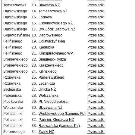
Tomaszowska
13.
Bławatna NŻ
Przesiadki
Dąbrowskiego
14.
Tomaszowska NŻ
Przesiadki
Dąbrowskiego
15.
Lodowa
Przesiadki
Dąbrowskiego
16.
Ossendowskiego NŻ
Przesiadki
Dąbrowskiego
17.
Dw. Łódź Dąbrowa NŻ
Przesiadki
Gojawiczyńskiej
18.
Dąbrowskiego
Przesiadki
Felińskiego
19.
Gojawiczyńskiej
Przesiadki
Felińskiego
20.
Kadłubka
Przesiadki
Felińskiego
21.
Konspiracyjnego WP
Przesiadki
Broniewskiego
22.
Śmigłego-Rydza
Przesiadki
Broniewskiego
23.
Kraszewskiego
Przesiadki
Broniewskiego
24.
Kilińskiego
Przesiadki
Rzgowska
25.
Paderewskiego
Przesiadki
Rzgowska
26.
Lecznicza
Przesiadki
Bednarska
27.
Unicka NŻ
Przesiadki
Pabianicka
28.
Wólczańska
Przesiadki
Piotrkowska
29.
Pl. Niepodległości
Przesiadki
Wólczańska
30.
Skrzywana NŻ
Przesiadki
Politechniki
31.
Wróblewskiego (kampus PŁ)
Przesiadki
Politechniki
32.
Park im. Klepacza NŻ
Przesiadki
Politechniki
33.
Radwańska (kampus PŁ)
Przesiadki
Żeromskiego
34.
Żwirki NŻ
Przesiadki