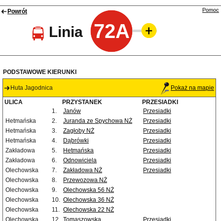
Pomoc
Powrót
72A
Linia
PODSTAWOWE KIERUNKI
Huta Jagodnica
Pokaż na mapie
ULICA
PRZYSTANEK
PRZESIADKI
1.
Janów
Przesiadki
Hetmańska
2.
Juranda ze Spychowa NŻ
Przesiadki
Hetmańska
3.
Zagłoby NŻ
Przesiadki
Hetmańska
4.
Dąbrówki
Przesiadki
Zakładowa
5.
Hetmańska
Przesiadki
Zakładowa
6.
Odnowiciela
Przesiadki
Olechowska
7.
Zakładowa NŻ
Przesiadki
Olechowska
8.
Przewozowa NŻ
Olechowska
9.
Olechowska 56 NŻ
Olechowska
10.
Olechowska 36 NŻ
Olechowska
11.
Olechowska 22 NŻ
Olechowska
12.
Tomaszowska
Przesiadki