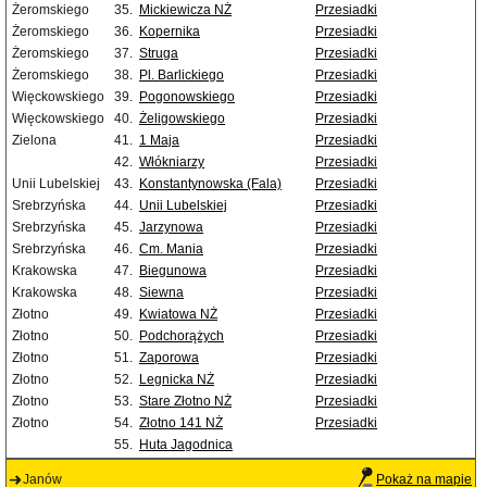
Żeromskiego
35.
Mickiewicza NŻ
Przesiadki
Żeromskiego
36.
Kopernika
Przesiadki
Żeromskiego
37.
Struga
Przesiadki
Żeromskiego
38.
Pl. Barlickiego
Przesiadki
Więckowskiego
39.
Pogonowskiego
Przesiadki
Więckowskiego
40.
Żeligowskiego
Przesiadki
Zielona
41.
1 Maja
Przesiadki
42.
Włókniarzy
Przesiadki
Unii Lubelskiej
43.
Konstantynowska (Fala)
Przesiadki
Srebrzyńska
44.
Unii Lubelskiej
Przesiadki
Srebrzyńska
45.
Jarzynowa
Przesiadki
Srebrzyńska
46.
Cm. Mania
Przesiadki
Krakowska
47.
Biegunowa
Przesiadki
Krakowska
48.
Siewna
Przesiadki
Złotno
49.
Kwiatowa NŻ
Przesiadki
Złotno
50.
Podchorążych
Przesiadki
Złotno
51.
Zaporowa
Przesiadki
Złotno
52.
Legnicka NŻ
Przesiadki
Złotno
53.
Stare Złotno NŻ
Przesiadki
Złotno
54.
Złotno 141 NŻ
Przesiadki
55.
Huta Jagodnica
Janów
Pokaż na mapie