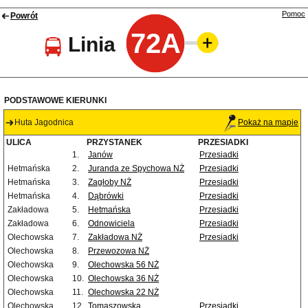
Pomoc
Powrót
72A
Linia
PODSTAWOWE KIERUNKI
Huta Jagodnica
Pokaż na mapie
ULICA
PRZYSTANEK
PRZESIADKI
1.
Janów
Przesiadki
Hetmańska
2.
Juranda ze Spychowa NŻ
Przesiadki
Hetmańska
3.
Zagłoby NŻ
Przesiadki
Hetmańska
4.
Dąbrówki
Przesiadki
Zakładowa
5.
Hetmańska
Przesiadki
Zakładowa
6.
Odnowiciela
Przesiadki
Olechowska
7.
Zakładowa NŻ
Przesiadki
Olechowska
8.
Przewozowa NŻ
Olechowska
9.
Olechowska 56 NŻ
Olechowska
10.
Olechowska 36 NŻ
Olechowska
11.
Olechowska 22 NŻ
Olechowska
12.
Tomaszowska
Przesiadki