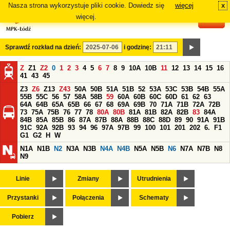
Nasza strona wykorzystuje pliki cookie. Dowiedz się
więcej
x
#
więcej.
Sprawdź rozkład na dzień:
i godzinę:
Z
Z1
Z2
0
1
2
3
4
5
6
7
8
9
10A
10B
11
12
13
14
15
16
41
43
45
Z3
Z6
Z13
Z43
50A
50B
51A
51B
52
53A
53C
53B
54B
55A
55B
55C
56
57
58A
58B
59
60A
60B
60C
60D
61
62
63
64A
64B
65A
65B
66
67
68
69A
69B
70
71A
71B
72A
72B
73
75A
75B
76
77
78
80A
80B
81A
81B
82A
82B
83
84A
84B
85A
85B
86
87A
87B
88A
88B
88C
88D
89
90
91A
91B
91C
92A
92B
93
94
96
97A
97B
99
100
101
201
202
6.
F1
G1
G2
H
W
N1A
N1B
N2
N3A
N3B
N4A
N4B
N5A
N5B
N6
N7A
N7B
N8
N9
Linie
Zmiany
Utrudnienia
Przystanki
Połączenia
Schematy
Pobierz