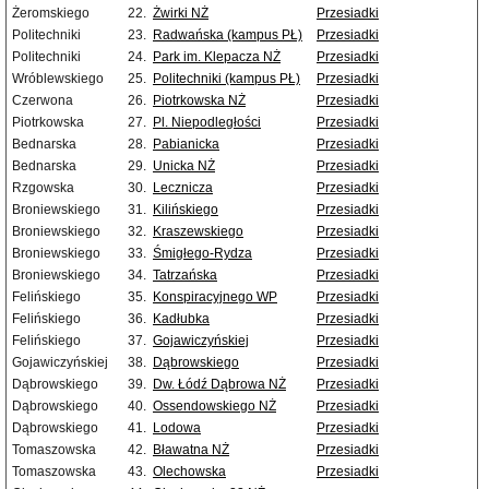
Żeromskiego
22.
Żwirki NŻ
Przesiadki
Politechniki
23.
Radwańska (kampus PŁ)
Przesiadki
Politechniki
24.
Park im. Klepacza NŻ
Przesiadki
Wróblewskiego
25.
Politechniki (kampus PŁ)
Przesiadki
Czerwona
26.
Piotrkowska NŻ
Przesiadki
Piotrkowska
27.
Pl. Niepodległości
Przesiadki
Bednarska
28.
Pabianicka
Przesiadki
Bednarska
29.
Unicka NŻ
Przesiadki
Rzgowska
30.
Lecznicza
Przesiadki
Broniewskiego
31.
Kilińskiego
Przesiadki
Broniewskiego
32.
Kraszewskiego
Przesiadki
Broniewskiego
33.
Śmigłego-Rydza
Przesiadki
Broniewskiego
34.
Tatrzańska
Przesiadki
Felińskiego
35.
Konspiracyjnego WP
Przesiadki
Felińskiego
36.
Kadłubka
Przesiadki
Felińskiego
37.
Gojawiczyńskiej
Przesiadki
Gojawiczyńskiej
38.
Dąbrowskiego
Przesiadki
Dąbrowskiego
39.
Dw. Łódź Dąbrowa NŻ
Przesiadki
Dąbrowskiego
40.
Ossendowskiego NŻ
Przesiadki
Dąbrowskiego
41.
Lodowa
Przesiadki
Tomaszowska
42.
Bławatna NŻ
Przesiadki
Tomaszowska
43.
Olechowska
Przesiadki