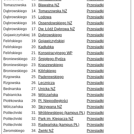
Tomaszowska
13.
Bławatna NŻ
Przesiadki
Dąbrowskiego
14.
Tomaszowska NŻ
Przesiadki
Dąbrowskiego
15.
Lodowa
Przesiadki
Dąbrowskiego
16.
Ossendowskiego NŻ
Przesiadki
Dąbrowskiego
17.
Dw. Łódź Dąbrowa NŻ
Przesiadki
Gojawiczyńskiej
18.
Dąbrowskiego
Przesiadki
Felińskiego
19.
Gojawiczyńskiej
Przesiadki
Felińskiego
20.
Kadłubka
Przesiadki
Felińskiego
21.
Konspiracyjnego WP
Przesiadki
Broniewskiego
22.
Śmigłego-Rydza
Przesiadki
Broniewskiego
23.
Kraszewskiego
Przesiadki
Broniewskiego
24.
Kilińskiego
Przesiadki
Rzgowska
25.
Paderewskiego
Przesiadki
Rzgowska
26.
Lecznicza
Przesiadki
Bednarska
27.
Unicka NŻ
Przesiadki
Pabianicka
28.
Wólczańska
Przesiadki
Piotrkowska
29.
Pl. Niepodległości
Przesiadki
Wólczańska
30.
Skrzywana NŻ
Przesiadki
Politechniki
31.
Wróblewskiego (kampus PŁ)
Przesiadki
Politechniki
32.
Park im. Klepacza NŻ
Przesiadki
Politechniki
33.
Radwańska (kampus PŁ)
Przesiadki
Żeromskiego
34.
Żwirki NŻ
Przesiadki