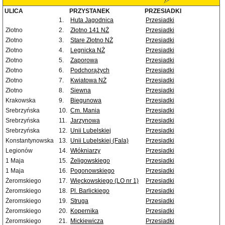
ULICA
PRZYSTANEK
PRZESIADKI
1.
Huta Jagodnica
Przesiadki
Złotno
2.
Złotno 141 NŻ
Przesiadki
Złotno
3.
Stare Złotno NŻ
Przesiadki
Złotno
4.
Legnicka NŻ
Przesiadki
Złotno
5.
Zaporowa
Przesiadki
Złotno
6.
Podchorążych
Przesiadki
Złotno
7.
Kwiatowa NŻ
Przesiadki
Złotno
8.
Siewna
Przesiadki
Krakowska
9.
Biegunowa
Przesiadki
Srebrzyńska
10.
Cm. Mania
Przesiadki
Srebrzyńska
11.
Jarzynowa
Przesiadki
Srebrzyńska
12.
Unii Lubelskiej
Przesiadki
Konstantynowska
13.
Unii Lubelskiej (Fala)
Przesiadki
Legionów
14.
Włókniarzy
Przesiadki
1 Maja
15.
Żeligowskiego
Przesiadki
1 Maja
16.
Pogonowskiego
Przesiadki
Żeromskiego
17.
Więckowskiego (LO nr 1)
Przesiadki
Żeromskiego
18.
Pl. Barlickiego
Przesiadki
Żeromskiego
19.
Struga
Przesiadki
Żeromskiego
20.
Kopernika
Przesiadki
Żeromskiego
21.
Mickiewicza
Przesiadki