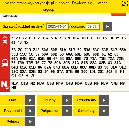
Nasza strona wykorzystuje pliki cookie. Dowiedz się
więcej
x
#
więcej.
Sprawdź rozkład na dzień:
i godzinę:
Z
Z1
Z2
0
1
2
3
4
5
6
7
8
9
10A
10B
11
12
13
14
15
16
41
43
45
Z3
Z6
Z13
Z43
50A
50B
51A
51B
52
53A
53C
53B
54B
55A
55B
55C
56
57
58A
58B
59
60A
60B
60C
60D
61
62
63
64A
64B
65A
65B
66
67
68
69A
69B
70
71A
71B
72A
72B
73
75A
75B
76
77
78
80A
80B
81A
81B
82A
82B
83
84A
84B
85A
85B
86
87A
87B
88A
88B
88C
88D
89
90
91A
91B
91C
92A
92B
93
94
96
97A
97B
99
100
101
201
202
6.
F1
G1
G2
H
W
N1A
N1B
N2
N3A
N3B
N4A
N4B
N5A
N5B
N6
N7A
N7B
N8
N9
Linie
Zmiany
Utrudnienia
Przystanki
Połączenia
Schematy
Pobierz