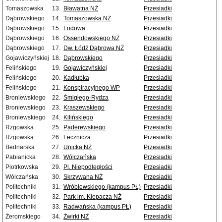
Tomaszowska
13.
Bławatna NŻ
Przesiadki
Dąbrowskiego
14.
Tomaszowska NŻ
Przesiadki
Dąbrowskiego
15.
Lodowa
Przesiadki
Dąbrowskiego
16.
Ossendowskiego NŻ
Przesiadki
Dąbrowskiego
17.
Dw. Łódź Dąbrowa NŻ
Przesiadki
Gojawiczyńskiej
18.
Dąbrowskiego
Przesiadki
Felińskiego
19.
Gojawiczyńskiej
Przesiadki
Felińskiego
20.
Kadłubka
Przesiadki
Felińskiego
21.
Konspiracyjnego WP
Przesiadki
Broniewskiego
22.
Śmigłego-Rydza
Przesiadki
Broniewskiego
23.
Kraszewskiego
Przesiadki
Broniewskiego
24.
Kilińskiego
Przesiadki
Rzgowska
25.
Paderewskiego
Przesiadki
Rzgowska
26.
Lecznicza
Przesiadki
Bednarska
27.
Unicka NŻ
Przesiadki
Pabianicka
28.
Wólczańska
Przesiadki
Piotrkowska
29.
Pl. Niepodległości
Przesiadki
Wólczańska
30.
Skrzywana NŻ
Przesiadki
Politechniki
31.
Wróblewskiego (kampus PŁ)
Przesiadki
Politechniki
32.
Park im. Klepacza NŻ
Przesiadki
Politechniki
33.
Radwańska (kampus PŁ)
Przesiadki
Żeromskiego
34.
Żwirki NŻ
Przesiadki