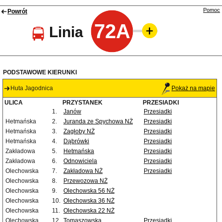
Pomoc
Powrót
72A
Linia
PODSTAWOWE KIERUNKI
Huta Jagodnica
Pokaż na mapie
ULICA
PRZYSTANEK
PRZESIADKI
1.
Janów
Przesiadki
Hetmańska
2.
Juranda ze Spychowa NŻ
Przesiadki
Hetmańska
3.
Zagłoby NŻ
Przesiadki
Hetmańska
4.
Dąbrówki
Przesiadki
Zakładowa
5.
Hetmańska
Przesiadki
Zakładowa
6.
Odnowiciela
Przesiadki
Olechowska
7.
Zakładowa NŻ
Przesiadki
Olechowska
8.
Przewozowa NŻ
Olechowska
9.
Olechowska 56 NŻ
Olechowska
10.
Olechowska 36 NŻ
Olechowska
11.
Olechowska 22 NŻ
Olechowska
12.
Tomaszowska
Przesiadki