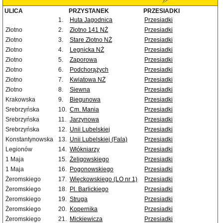
ULICA
PRZYSTANEK
PRZESIADKI
1.
Huta Jagodnica
Przesiadki
Złotno
2.
Złotno 141 NŻ
Przesiadki
Złotno
3.
Stare Złotno NŻ
Przesiadki
Złotno
4.
Legnicka NŻ
Przesiadki
Złotno
5.
Zaporowa
Przesiadki
Złotno
6.
Podchorążych
Przesiadki
Złotno
7.
Kwiatowa NŻ
Przesiadki
Złotno
8.
Siewna
Przesiadki
Krakowska
9.
Biegunowa
Przesiadki
Srebrzyńska
10.
Cm. Mania
Przesiadki
Srebrzyńska
11.
Jarzynowa
Przesiadki
Srebrzyńska
12.
Unii Lubelskiej
Przesiadki
Konstantynowska
13.
Unii Lubelskiej (Fala)
Przesiadki
Legionów
14.
Włókniarzy
Przesiadki
1 Maja
15.
Żeligowskiego
Przesiadki
1 Maja
16.
Pogonowskiego
Przesiadki
Żeromskiego
17.
Więckowskiego (LO nr 1)
Przesiadki
Żeromskiego
18.
Pl. Barlickiego
Przesiadki
Żeromskiego
19.
Struga
Przesiadki
Żeromskiego
20.
Kopernika
Przesiadki
Żeromskiego
21.
Mickiewicza
Przesiadki