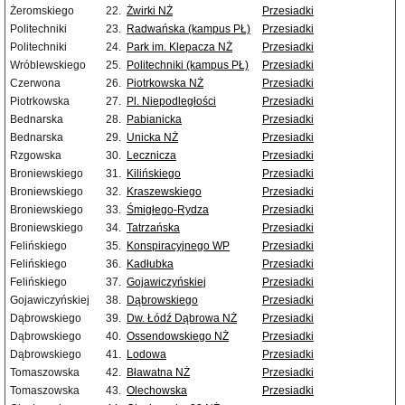
Żeromskiego
22.
Żwirki NŻ
Przesiadki
Politechniki
23.
Radwańska (kampus PŁ)
Przesiadki
Politechniki
24.
Park im. Klepacza NŻ
Przesiadki
Wróblewskiego
25.
Politechniki (kampus PŁ)
Przesiadki
Czerwona
26.
Piotrkowska NŻ
Przesiadki
Piotrkowska
27.
Pl. Niepodległości
Przesiadki
Bednarska
28.
Pabianicka
Przesiadki
Bednarska
29.
Unicka NŻ
Przesiadki
Rzgowska
30.
Lecznicza
Przesiadki
Broniewskiego
31.
Kilińskiego
Przesiadki
Broniewskiego
32.
Kraszewskiego
Przesiadki
Broniewskiego
33.
Śmigłego-Rydza
Przesiadki
Broniewskiego
34.
Tatrzańska
Przesiadki
Felińskiego
35.
Konspiracyjnego WP
Przesiadki
Felińskiego
36.
Kadłubka
Przesiadki
Felińskiego
37.
Gojawiczyńskiej
Przesiadki
Gojawiczyńskiej
38.
Dąbrowskiego
Przesiadki
Dąbrowskiego
39.
Dw. Łódź Dąbrowa NŻ
Przesiadki
Dąbrowskiego
40.
Ossendowskiego NŻ
Przesiadki
Dąbrowskiego
41.
Lodowa
Przesiadki
Tomaszowska
42.
Bławatna NŻ
Przesiadki
Tomaszowska
43.
Olechowska
Przesiadki