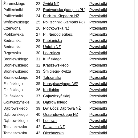
Żeromskiego
22.
Żwirki NŻ
Przesiadki
Politechniki
23.
Radwańska (kampus PŁ)
Przesiadki
Politechniki
24.
Park im. Klepacza NŻ
Przesiadki
Wróblewskiego
25.
Politechniki (kampus PŁ)
Przesiadki
Czerwona
26.
Piotrkowska NŻ
Przesiadki
Piotrkowska
27.
Pl. Niepodległości
Przesiadki
Bednarska
28.
Pabianicka
Przesiadki
Bednarska
29.
Unicka NŻ
Przesiadki
Rzgowska
30.
Lecznicza
Przesiadki
Broniewskiego
31.
Kilińskiego
Przesiadki
Broniewskiego
32.
Kraszewskiego
Przesiadki
Broniewskiego
33.
Śmigłego-Rydza
Przesiadki
Broniewskiego
34.
Tatrzańska
Przesiadki
Felińskiego
35.
Konspiracyjnego WP
Przesiadki
Felińskiego
36.
Kadłubka
Przesiadki
Felińskiego
37.
Gojawiczyńskiej
Przesiadki
Gojawiczyńskiej
38.
Dąbrowskiego
Przesiadki
Dąbrowskiego
39.
Dw. Łódź Dąbrowa NŻ
Przesiadki
Dąbrowskiego
40.
Ossendowskiego NŻ
Przesiadki
Dąbrowskiego
41.
Lodowa
Przesiadki
Tomaszowska
42.
Bławatna NŻ
Przesiadki
Tomaszowska
43.
Olechowska
Przesiadki