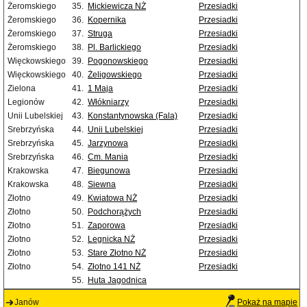
Żeromskiego
35.
Mickiewicza NŻ
Przesiadki
Żeromskiego
36.
Kopernika
Przesiadki
Żeromskiego
37.
Struga
Przesiadki
Żeromskiego
38.
Pl. Barlickiego
Przesiadki
Więckowskiego
39.
Pogonowskiego
Przesiadki
Więckowskiego
40.
Żeligowskiego
Przesiadki
Zielona
41.
1 Maja
Przesiadki
Legionów
42.
Włókniarzy
Przesiadki
Unii Lubelskiej
43.
Konstantynowska (Fala)
Przesiadki
Srebrzyńska
44.
Unii Lubelskiej
Przesiadki
Srebrzyńska
45.
Jarzynowa
Przesiadki
Srebrzyńska
46.
Cm. Mania
Przesiadki
Krakowska
47.
Biegunowa
Przesiadki
Krakowska
48.
Siewna
Przesiadki
Złotno
49.
Kwiatowa NŻ
Przesiadki
Złotno
50.
Podchorążych
Przesiadki
Złotno
51.
Zaporowa
Przesiadki
Złotno
52.
Legnicka NŻ
Przesiadki
Złotno
53.
Stare Złotno NŻ
Przesiadki
Złotno
54.
Złotno 141 NŻ
Przesiadki
55.
Huta Jagodnica
Janów
Pokaż na mapie