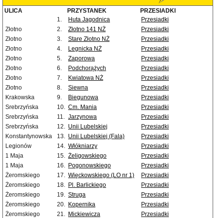
ULICA
PRZYSTANEK
PRZESIADKI
1.
Huta Jagodnica
Przesiadki
Złotno
2.
Złotno 141 NŻ
Przesiadki
Złotno
3.
Stare Złotno NŻ
Przesiadki
Złotno
4.
Legnicka NŻ
Przesiadki
Złotno
5.
Zaporowa
Przesiadki
Złotno
6.
Podchorążych
Przesiadki
Złotno
7.
Kwiatowa NŻ
Przesiadki
Złotno
8.
Siewna
Przesiadki
Krakowska
9.
Biegunowa
Przesiadki
Srebrzyńska
10.
Cm. Mania
Przesiadki
Srebrzyńska
11.
Jarzynowa
Przesiadki
Srebrzyńska
12.
Unii Lubelskiej
Przesiadki
Konstantynowska
13.
Unii Lubelskiej (Fala)
Przesiadki
Legionów
14.
Włókniarzy
Przesiadki
1 Maja
15.
Żeligowskiego
Przesiadki
1 Maja
16.
Pogonowskiego
Przesiadki
Żeromskiego
17.
Więckowskiego (LO nr 1)
Przesiadki
Żeromskiego
18.
Pl. Barlickiego
Przesiadki
Żeromskiego
19.
Struga
Przesiadki
Żeromskiego
20.
Kopernika
Przesiadki
Żeromskiego
21.
Mickiewicza
Przesiadki