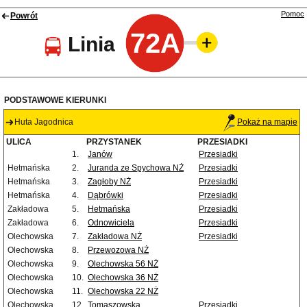
Pomoc
Powrót
72A
Linia
PODSTAWOWE KIERUNKI
Huta Jagodnica
Pokaż na mapie
ULICA
PRZYSTANEK
PRZESIADKI
1.
Janów
Przesiadki
Hetmańska
2.
Juranda ze Spychowa NŻ
Przesiadki
Hetmańska
3.
Zagłoby NŻ
Przesiadki
Hetmańska
4.
Dąbrówki
Przesiadki
Zakładowa
5.
Hetmańska
Przesiadki
Zakładowa
6.
Odnowiciela
Przesiadki
Olechowska
7.
Zakładowa NŻ
Przesiadki
Olechowska
8.
Przewozowa NŻ
Olechowska
9.
Olechowska 56 NŻ
Olechowska
10.
Olechowska 36 NŻ
Olechowska
11.
Olechowska 22 NŻ
Olechowska
12.
Tomaszowska
Przesiadki