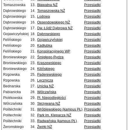
Tomaszowska
13.
Bławatna NŻ
Przesiadki
Dąbrowskiego
14.
Tomaszowska NŻ
Przesiadki
Dąbrowskiego
15.
Lodowa
Przesiadki
Dąbrowskiego
16.
Ossendowskiego NŻ
Przesiadki
Dąbrowskiego
17.
Dw. Łódź Dąbrowa NŻ
Przesiadki
Gojawiczyńskiej
18.
Dąbrowskiego
Przesiadki
Felińskiego
19.
Gojawiczyńskiej
Przesiadki
Felińskiego
20.
Kadłubka
Przesiadki
Felińskiego
21.
Konspiracyjnego WP
Przesiadki
Broniewskiego
22.
Śmigłego-Rydza
Przesiadki
Broniewskiego
23.
Kraszewskiego
Przesiadki
Broniewskiego
24.
Kilińskiego
Przesiadki
Rzgowska
25.
Paderewskiego
Przesiadki
Rzgowska
26.
Lecznicza
Przesiadki
Bednarska
27.
Unicka NŻ
Przesiadki
Pabianicka
28.
Wólczańska
Przesiadki
Piotrkowska
29.
Pl. Niepodległości
Przesiadki
Wólczańska
30.
Skrzywana NŻ
Przesiadki
Politechniki
31.
Wróblewskiego (kampus PŁ)
Przesiadki
Politechniki
32.
Park im. Klepacza NŻ
Przesiadki
Politechniki
33.
Radwańska (kampus PŁ)
Przesiadki
Żeromskiego
34.
Żwirki NŻ
Przesiadki