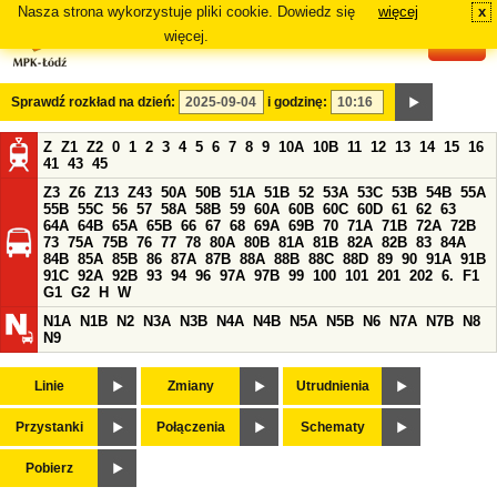
Nasza strona wykorzystuje pliki cookie. Dowiedz się
więcej
x
#
więcej.
Sprawdź rozkład na dzień:
i godzinę:
Z
Z1
Z2
0
1
2
3
4
5
6
7
8
9
10A
10B
11
12
13
14
15
16
41
43
45
Z3
Z6
Z13
Z43
50A
50B
51A
51B
52
53A
53C
53B
54B
55A
55B
55C
56
57
58A
58B
59
60A
60B
60C
60D
61
62
63
64A
64B
65A
65B
66
67
68
69A
69B
70
71A
71B
72A
72B
73
75A
75B
76
77
78
80A
80B
81A
81B
82A
82B
83
84A
84B
85A
85B
86
87A
87B
88A
88B
88C
88D
89
90
91A
91B
91C
92A
92B
93
94
96
97A
97B
99
100
101
201
202
6.
F1
G1
G2
H
W
N1A
N1B
N2
N3A
N3B
N4A
N4B
N5A
N5B
N6
N7A
N7B
N8
N9
Linie
Zmiany
Utrudnienia
Przystanki
Połączenia
Schematy
Pobierz