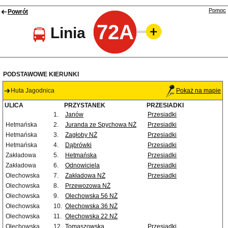
Pomoc
Powrót
72A
Linia
PODSTAWOWE KIERUNKI
Huta Jagodnica
Pokaż na mapie
ULICA
PRZYSTANEK
PRZESIADKI
1.
Janów
Przesiadki
Hetmańska
2.
Juranda ze Spychowa NŻ
Przesiadki
Hetmańska
3.
Zagłoby NŻ
Przesiadki
Hetmańska
4.
Dąbrówki
Przesiadki
Zakładowa
5.
Hetmańska
Przesiadki
Zakładowa
6.
Odnowiciela
Przesiadki
Olechowska
7.
Zakładowa NŻ
Przesiadki
Olechowska
8.
Przewozowa NŻ
Olechowska
9.
Olechowska 56 NŻ
Olechowska
10.
Olechowska 36 NŻ
Olechowska
11.
Olechowska 22 NŻ
Olechowska
12.
Tomaszowska
Przesiadki