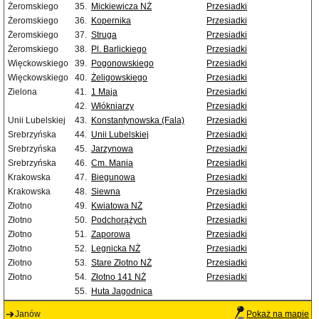
Żeromskiego
35.
Mickiewicza NŻ
Przesiadki
Żeromskiego
36.
Kopernika
Przesiadki
Żeromskiego
37.
Struga
Przesiadki
Żeromskiego
38.
Pl. Barlickiego
Przesiadki
Więckowskiego
39.
Pogonowskiego
Przesiadki
Więckowskiego
40.
Żeligowskiego
Przesiadki
Zielona
41.
1 Maja
Przesiadki
42.
Włókniarzy
Przesiadki
Unii Lubelskiej
43.
Konstantynowska (Fala)
Przesiadki
Srebrzyńska
44.
Unii Lubelskiej
Przesiadki
Srebrzyńska
45.
Jarzynowa
Przesiadki
Srebrzyńska
46.
Cm. Mania
Przesiadki
Krakowska
47.
Biegunowa
Przesiadki
Krakowska
48.
Siewna
Przesiadki
Złotno
49.
Kwiatowa NŻ
Przesiadki
Złotno
50.
Podchorążych
Przesiadki
Złotno
51.
Zaporowa
Przesiadki
Złotno
52.
Legnicka NŻ
Przesiadki
Złotno
53.
Stare Złotno NŻ
Przesiadki
Złotno
54.
Złotno 141 NŻ
Przesiadki
55.
Huta Jagodnica
Janów
Pokaż na mapie