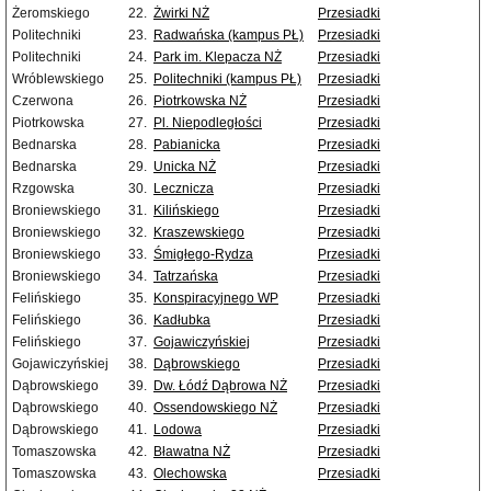
Żeromskiego
22.
Żwirki NŻ
Przesiadki
Politechniki
23.
Radwańska (kampus PŁ)
Przesiadki
Politechniki
24.
Park im. Klepacza NŻ
Przesiadki
Wróblewskiego
25.
Politechniki (kampus PŁ)
Przesiadki
Czerwona
26.
Piotrkowska NŻ
Przesiadki
Piotrkowska
27.
Pl. Niepodległości
Przesiadki
Bednarska
28.
Pabianicka
Przesiadki
Bednarska
29.
Unicka NŻ
Przesiadki
Rzgowska
30.
Lecznicza
Przesiadki
Broniewskiego
31.
Kilińskiego
Przesiadki
Broniewskiego
32.
Kraszewskiego
Przesiadki
Broniewskiego
33.
Śmigłego-Rydza
Przesiadki
Broniewskiego
34.
Tatrzańska
Przesiadki
Felińskiego
35.
Konspiracyjnego WP
Przesiadki
Felińskiego
36.
Kadłubka
Przesiadki
Felińskiego
37.
Gojawiczyńskiej
Przesiadki
Gojawiczyńskiej
38.
Dąbrowskiego
Przesiadki
Dąbrowskiego
39.
Dw. Łódź Dąbrowa NŻ
Przesiadki
Dąbrowskiego
40.
Ossendowskiego NŻ
Przesiadki
Dąbrowskiego
41.
Lodowa
Przesiadki
Tomaszowska
42.
Bławatna NŻ
Przesiadki
Tomaszowska
43.
Olechowska
Przesiadki