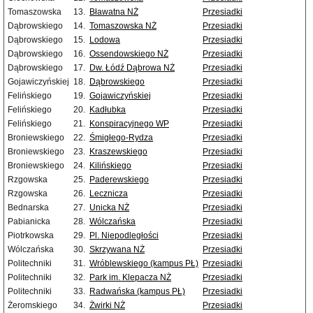
Tomaszowska
13.
Bławatna NŻ
Przesiadki
Dąbrowskiego
14.
Tomaszowska NŻ
Przesiadki
Dąbrowskiego
15.
Lodowa
Przesiadki
Dąbrowskiego
16.
Ossendowskiego NŻ
Przesiadki
Dąbrowskiego
17.
Dw. Łódź Dąbrowa NŻ
Przesiadki
Gojawiczyńskiej
18.
Dąbrowskiego
Przesiadki
Felińskiego
19.
Gojawiczyńskiej
Przesiadki
Felińskiego
20.
Kadłubka
Przesiadki
Felińskiego
21.
Konspiracyjnego WP
Przesiadki
Broniewskiego
22.
Śmigłego-Rydza
Przesiadki
Broniewskiego
23.
Kraszewskiego
Przesiadki
Broniewskiego
24.
Kilińskiego
Przesiadki
Rzgowska
25.
Paderewskiego
Przesiadki
Rzgowska
26.
Lecznicza
Przesiadki
Bednarska
27.
Unicka NŻ
Przesiadki
Pabianicka
28.
Wólczańska
Przesiadki
Piotrkowska
29.
Pl. Niepodległości
Przesiadki
Wólczańska
30.
Skrzywana NŻ
Przesiadki
Politechniki
31.
Wróblewskiego (kampus PŁ)
Przesiadki
Politechniki
32.
Park im. Klepacza NŻ
Przesiadki
Politechniki
33.
Radwańska (kampus PŁ)
Przesiadki
Żeromskiego
34.
Żwirki NŻ
Przesiadki