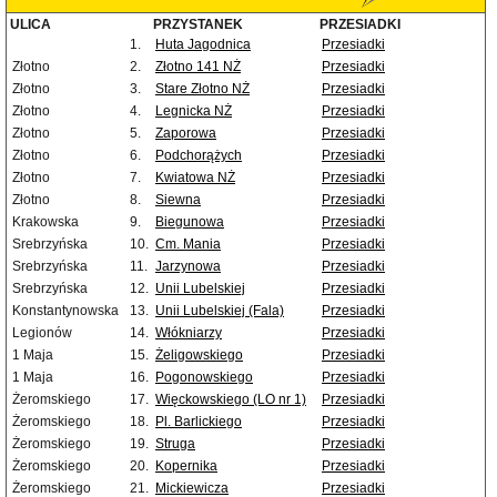
ULICA
PRZYSTANEK
PRZESIADKI
1.
Huta Jagodnica
Przesiadki
Złotno
2.
Złotno 141 NŻ
Przesiadki
Złotno
3.
Stare Złotno NŻ
Przesiadki
Złotno
4.
Legnicka NŻ
Przesiadki
Złotno
5.
Zaporowa
Przesiadki
Złotno
6.
Podchorążych
Przesiadki
Złotno
7.
Kwiatowa NŻ
Przesiadki
Złotno
8.
Siewna
Przesiadki
Krakowska
9.
Biegunowa
Przesiadki
Srebrzyńska
10.
Cm. Mania
Przesiadki
Srebrzyńska
11.
Jarzynowa
Przesiadki
Srebrzyńska
12.
Unii Lubelskiej
Przesiadki
Konstantynowska
13.
Unii Lubelskiej (Fala)
Przesiadki
Legionów
14.
Włókniarzy
Przesiadki
1 Maja
15.
Żeligowskiego
Przesiadki
1 Maja
16.
Pogonowskiego
Przesiadki
Żeromskiego
17.
Więckowskiego (LO nr 1)
Przesiadki
Żeromskiego
18.
Pl. Barlickiego
Przesiadki
Żeromskiego
19.
Struga
Przesiadki
Żeromskiego
20.
Kopernika
Przesiadki
Żeromskiego
21.
Mickiewicza
Przesiadki