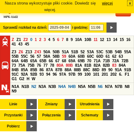
Nasza strona wykorzystuje pliki cookie. Dowiedz się
więcej
x
#
więcej.
Sprawdź rozkład na dzień:
i godzinę:
Z
Z1
Z2
0
1
2
3
4
5
6
7
8
9
10A
10B
11
12
13
14
15
16
41
43
45
Z3
Z6
Z13
Z43
50A
50B
51A
51B
52
53A
53C
53B
54B
55A
55B
55C
56
57
58A
58B
59
60A
60B
60C
60D
61
62
63
64A
64B
65A
65B
66
67
68
69A
69B
70
71A
71B
72A
72B
73
75A
75B
76
77
78
80A
80B
81A
81B
82A
82B
83
84A
84B
85A
85B
86
87A
87B
88A
88B
88C
88D
89
90
91A
91B
91C
92A
92B
93
94
96
97A
97B
99
100
101
201
202
6.
F1
G1
G2
H
W
N1A
N1B
N2
N3A
N3B
N4A
N4B
N5A
N5B
N6
N7A
N7B
N8
N9
Linie
Zmiany
Utrudnienia
Przystanki
Połączenia
Schematy
Pobierz