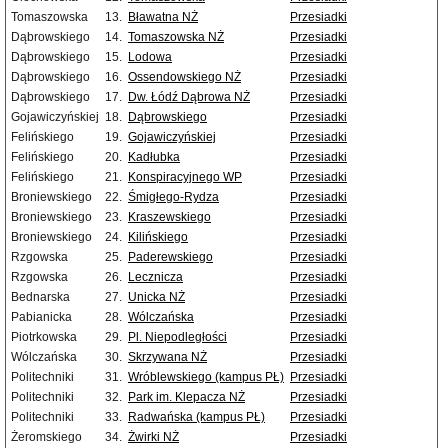
Tomaszowska
13.
Bławatna NŻ
Przesiadki
Dąbrowskiego
14.
Tomaszowska NŻ
Przesiadki
Dąbrowskiego
15.
Lodowa
Przesiadki
Dąbrowskiego
16.
Ossendowskiego NŻ
Przesiadki
Dąbrowskiego
17.
Dw. Łódź Dąbrowa NŻ
Przesiadki
Gojawiczyńskiej
18.
Dąbrowskiego
Przesiadki
Felińskiego
19.
Gojawiczyńskiej
Przesiadki
Felińskiego
20.
Kadłubka
Przesiadki
Felińskiego
21.
Konspiracyjnego WP
Przesiadki
Broniewskiego
22.
Śmigłego-Rydza
Przesiadki
Broniewskiego
23.
Kraszewskiego
Przesiadki
Broniewskiego
24.
Kilińskiego
Przesiadki
Rzgowska
25.
Paderewskiego
Przesiadki
Rzgowska
26.
Lecznicza
Przesiadki
Bednarska
27.
Unicka NŻ
Przesiadki
Pabianicka
28.
Wólczańska
Przesiadki
Piotrkowska
29.
Pl. Niepodległości
Przesiadki
Wólczańska
30.
Skrzywana NŻ
Przesiadki
Politechniki
31.
Wróblewskiego (kampus PŁ)
Przesiadki
Politechniki
32.
Park im. Klepacza NŻ
Przesiadki
Politechniki
33.
Radwańska (kampus PŁ)
Przesiadki
Żeromskiego
34.
Żwirki NŻ
Przesiadki