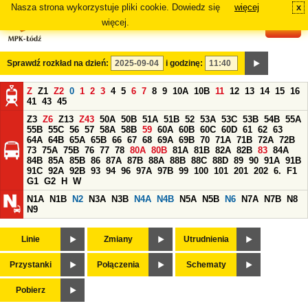
Nasza strona wykorzystuje pliki cookie. Dowiedz się
więcej
x
#
więcej.
Sprawdź rozkład na dzień:
i godzinę:
Z
Z1
Z2
0
1
2
3
4
5
6
7
8
9
10A
10B
11
12
13
14
15
16
41
43
45
Z3
Z6
Z13
Z43
50A
50B
51A
51B
52
53A
53C
53B
54B
55A
55B
55C
56
57
58A
58B
59
60A
60B
60C
60D
61
62
63
64A
64B
65A
65B
66
67
68
69A
69B
70
71A
71B
72A
72B
73
75A
75B
76
77
78
80A
80B
81A
81B
82A
82B
83
84A
84B
85A
85B
86
87A
87B
88A
88B
88C
88D
89
90
91A
91B
91C
92A
92B
93
94
96
97A
97B
99
100
101
201
202
6.
F1
G1
G2
H
W
N1A
N1B
N2
N3A
N3B
N4A
N4B
N5A
N5B
N6
N7A
N7B
N8
N9
Linie
Zmiany
Utrudnienia
Przystanki
Połączenia
Schematy
Pobierz