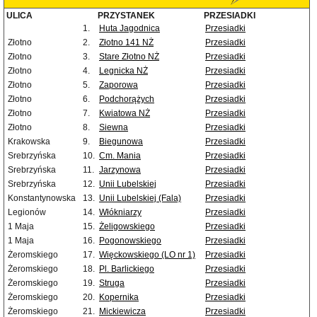
ULICA
PRZYSTANEK
PRZESIADKI
1.
Huta Jagodnica
Przesiadki
Złotno
2.
Złotno 141 NŻ
Przesiadki
Złotno
3.
Stare Złotno NŻ
Przesiadki
Złotno
4.
Legnicka NŻ
Przesiadki
Złotno
5.
Zaporowa
Przesiadki
Złotno
6.
Podchorążych
Przesiadki
Złotno
7.
Kwiatowa NŻ
Przesiadki
Złotno
8.
Siewna
Przesiadki
Krakowska
9.
Biegunowa
Przesiadki
Srebrzyńska
10.
Cm. Mania
Przesiadki
Srebrzyńska
11.
Jarzynowa
Przesiadki
Srebrzyńska
12.
Unii Lubelskiej
Przesiadki
Konstantynowska
13.
Unii Lubelskiej (Fala)
Przesiadki
Legionów
14.
Włókniarzy
Przesiadki
1 Maja
15.
Żeligowskiego
Przesiadki
1 Maja
16.
Pogonowskiego
Przesiadki
Żeromskiego
17.
Więckowskiego (LO nr 1)
Przesiadki
Żeromskiego
18.
Pl. Barlickiego
Przesiadki
Żeromskiego
19.
Struga
Przesiadki
Żeromskiego
20.
Kopernika
Przesiadki
Żeromskiego
21.
Mickiewicza
Przesiadki