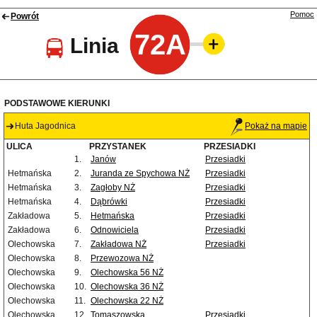
Pomoc
Powrót
72A
Linia
PODSTAWOWE KIERUNKI
Huta Jagodnica
Pokaż na mapie
ULICA
PRZYSTANEK
PRZESIADKI
1.
Janów
Przesiadki
Hetmańska
2.
Juranda ze Spychowa NŻ
Przesiadki
Hetmańska
3.
Zagłoby NŻ
Przesiadki
Hetmańska
4.
Dąbrówki
Przesiadki
Zakładowa
5.
Hetmańska
Przesiadki
Zakładowa
6.
Odnowiciela
Przesiadki
Olechowska
7.
Zakładowa NŻ
Przesiadki
Olechowska
8.
Przewozowa NŻ
Olechowska
9.
Olechowska 56 NŻ
Olechowska
10.
Olechowska 36 NŻ
Olechowska
11.
Olechowska 22 NŻ
Olechowska
12.
Tomaszowska
Przesiadki