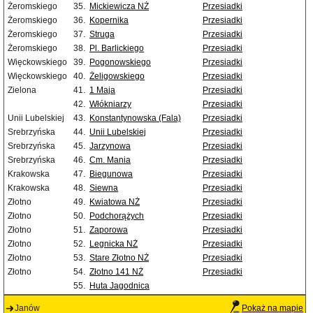
Żeromskiego
35.
Mickiewicza NŻ
Przesiadki
Żeromskiego
36.
Kopernika
Przesiadki
Żeromskiego
37.
Struga
Przesiadki
Żeromskiego
38.
Pl. Barlickiego
Przesiadki
Więckowskiego
39.
Pogonowskiego
Przesiadki
Więckowskiego
40.
Żeligowskiego
Przesiadki
Zielona
41.
1 Maja
Przesiadki
42.
Włókniarzy
Przesiadki
Unii Lubelskiej
43.
Konstantynowska (Fala)
Przesiadki
Srebrzyńska
44.
Unii Lubelskiej
Przesiadki
Srebrzyńska
45.
Jarzynowa
Przesiadki
Srebrzyńska
46.
Cm. Mania
Przesiadki
Krakowska
47.
Biegunowa
Przesiadki
Krakowska
48.
Siewna
Przesiadki
Złotno
49.
Kwiatowa NŻ
Przesiadki
Złotno
50.
Podchorążych
Przesiadki
Złotno
51.
Zaporowa
Przesiadki
Złotno
52.
Legnicka NŻ
Przesiadki
Złotno
53.
Stare Złotno NŻ
Przesiadki
Złotno
54.
Złotno 141 NŻ
Przesiadki
55.
Huta Jagodnica
Janów
Pokaż na mapie