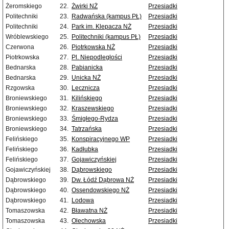
Żeromskiego
22.
Żwirki NŻ
Przesiadki
Politechniki
23.
Radwańska (kampus PŁ)
Przesiadki
Politechniki
24.
Park im. Klepacza NŻ
Przesiadki
Wróblewskiego
25.
Politechniki (kampus PŁ)
Przesiadki
Czerwona
26.
Piotrkowska NŻ
Przesiadki
Piotrkowska
27.
Pl. Niepodległości
Przesiadki
Bednarska
28.
Pabianicka
Przesiadki
Bednarska
29.
Unicka NŻ
Przesiadki
Rzgowska
30.
Lecznicza
Przesiadki
Broniewskiego
31.
Kilińskiego
Przesiadki
Broniewskiego
32.
Kraszewskiego
Przesiadki
Broniewskiego
33.
Śmigłego-Rydza
Przesiadki
Broniewskiego
34.
Tatrzańska
Przesiadki
Felińskiego
35.
Konspiracyjnego WP
Przesiadki
Felińskiego
36.
Kadłubka
Przesiadki
Felińskiego
37.
Gojawiczyńskiej
Przesiadki
Gojawiczyńskiej
38.
Dąbrowskiego
Przesiadki
Dąbrowskiego
39.
Dw. Łódź Dąbrowa NŻ
Przesiadki
Dąbrowskiego
40.
Ossendowskiego NŻ
Przesiadki
Dąbrowskiego
41.
Lodowa
Przesiadki
Tomaszowska
42.
Bławatna NŻ
Przesiadki
Tomaszowska
43.
Olechowska
Przesiadki